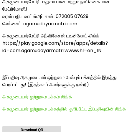
அகமுடையார்மேட்ரி பாதுகாப்பான மற்றும் நம்பிக்கையான
மேட்ரிமோனி!
வரன் பதிய வாட்ஸ்அப் எண்: 072005 07629
வெப்சைட்: agamudayarmatri.com
அகமுடையார்மேட்ரி அப்ளிகேசன் டவுன்லோட் லிங்க்
https://play.google.com/store/apps/details?
id=com.agamudayarmatri.www&hl=en_IN
இப்பதிவு அகமுடையார் ஒற்றுமை பேஸ்புக் பக்கத்தில் இருந்து
பெறப்பட்டது! (இதற்காய் அவர்களுக்கு நன்றி) .
அகமுடையார் ஒற்றுமை பக்கம் லிங்க்
அகமுடையார் ஒற்றுமை பக்கத்தில் குறிப்பிட்ட இப்பதிவுவின் லிங்க்
Download QR