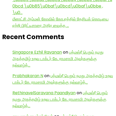
0bcd \u0b85\u0baf\u0bcd\u0baf\u0bbe ,
\u0…
மீனாட்சி அம்மன் கோவில் கோபுரத்தில் தேசியக் கொடியை
ஏற்றி பிரிட்டிசாரை அதிர வைத்த …
Recent Comments
Singapore Ezhil Ravanan
on
பத்மஸ்ரீ பெறும் நமது
அகத்தமிழ் உறவு டாக்டர் கே. ராமசாமி அவர்களுக்கு
நல்வாழ்த்…
Prabhakaran N
on
பத்மஸ்ரீ பெறும் நமது அகத்தமிழ் உறவு
டாக்டர் கே. ராமசாமி அவர்களுக்கு நல்வாழ்த்…
RethinavelSaravana Paandiyan
on
பத்மஸ்ரீ பெறும்
நமது அகத்தமிழ் உறவு டாக்டர் கே. ராமசாமி அவர்களுக்கு
நல்வாழ்த்…