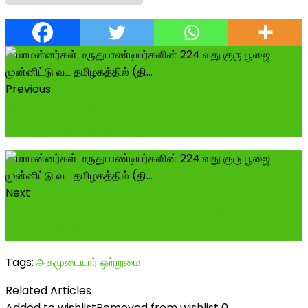
Previous
தீபாவளி திருநாளுக்கு மாமன்னர்கள் மருதுபாண்டியர்கள்
மற்றும் வள்ளல் பச்சையப்ப முத...
Next
மருதுபாண்டியர்கள் தாத்தா குருபூஜைக்கு கிளம்பும் குட்டி
செல்லம். அக்டோபர் 24 -மா...
Tags:
அகமுடையார் ஒற்றுமை
Related Articles
Added to wishlist
Removed from wishlist
0