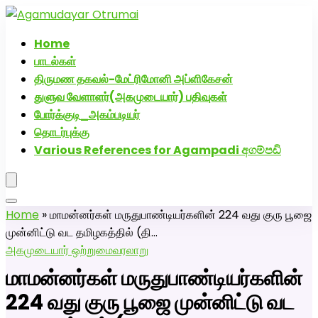
அகமுடையார் திருமண வரன்களுக்கு அகமுடையார்மேட்ரி-பெண்
வீட்டாருக்கு 100% இலவச திருமண சேவை! வாட்ஸப் எண்:
Home
7200507629
பாடல்கள்
திருமண தகவல்-மேட்ரிமோனி அப்ளிகேசன்
துளுவ வேளாளர்(அகமுடையார்) பதிவுகள்
போர்க்குடி_அகம்படியர்
தொடர்புக்கு
Various References for Agampadi අගම්පඩි
Home
»
மாமன்னர்கள் மருதுபாண்டியர்களின் 224 வது குரு பூஜை
முன்னிட்டு வட தமிழகத்தில் (தி…
அகமுடையார் ஒற்றுமை
வரலாறு
மாமன்னர்கள் மருதுபாண்டியர்களின்
224 வது குரு பூஜை முன்னிட்டு வட