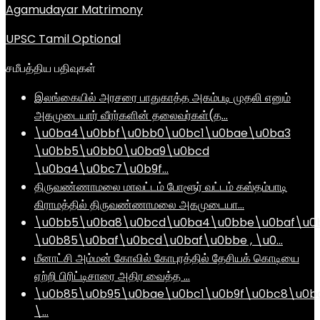
Agamudayar Matrimony
UPSC Tamil Optional
சமீபத்திய பதிவுகள்
இலங்கையில் அரசரை பாதுகாத்த அகம்படி முதலி எனும்
அகமுடையார் வீரர்களின் தலைவர்கள்(த…
\u0ba4\u0bbf\u0bb0\u0bc1\u0bae\u0ba3
\u0bb5\u0bb0\u0ba9\u0bcd
\u0ba4\u0bc7\u0b9f…
திருவண்ணாமலை மாவட்டம் போளூர் வட்டம் கஸ்தம்பாடி
கிராமத்தில் திருவண்ணாமலை அகமுடையா…
\u0bb5\u0ba8\u0bcd\u0ba4\u0bbe\u0baf\u0
\u0b85\u0baf\u0bcd\u0baf\u0bbe , \u0…
மீனாட்சி அம்மன் கோவில் கோபுரத்தில் தேசியக் கொடியை
ஏற்றி பிரிட்டிசாரை அதிர வைத்த …
\u0b85\u0b95\u0bae\u0bc1\u0b9f\u0bc8\u0b
\…