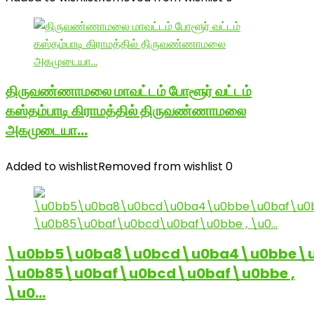
திருவண்ணாமலை மாவட்டம் போளூர் வட்டம்
கஸ்தம்பாடி கிராமத்தில் திருவண்ணாமலை
அகமுடையா…
Added to wishlist
Removed from wishlist
0
\u0bb5\u0ba8\u0bcd\u0ba4\u0bbe\u
\u0b85\u0baf\u0bcd\u0baf\u0bbe ,
\u0…