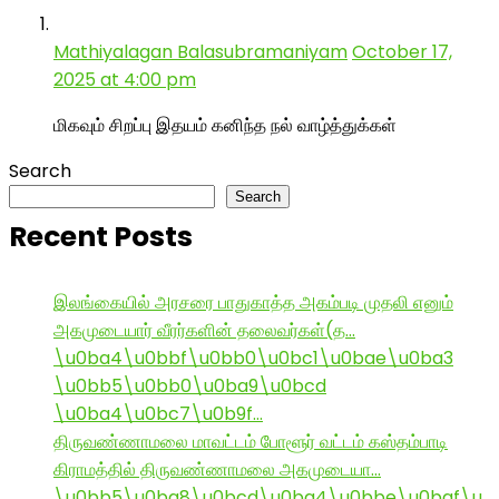
Mathiyalagan Balasubramaniyam
October 17,
2025 at 4:00 pm
மிகவும் சிறப்பு இதயம் கனிந்த நல் வாழ்த்துக்கள்
Search
Search
Recent Posts
இலங்கையில் அரசரை பாதுகாத்த அகம்படி முதலி எனும்
அகமுடையார் வீரர்களின் தலைவர்கள்(த…
\u0ba4\u0bbf\u0bb0\u0bc1\u0bae\u0ba3
\u0bb5\u0bb0\u0ba9\u0bcd
\u0ba4\u0bc7\u0b9f…
திருவண்ணாமலை மாவட்டம் போளூர் வட்டம் கஸ்தம்பாடி
கிராமத்தில் திருவண்ணாமலை அகமுடையா…
\u0bb5\u0ba8\u0bcd\u0ba4\u0bbe\u0baf\u