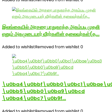
இலங்கையில் அரசரை பாதுகாத்த அகம்படி முதலி
எனும் அகமுடையார் வீரர்களின் தலைவர்கள்(த…
Added to wishlist
Removed from wishlist
0
\u0ba4\u0bbf\u0bb0\u0bc1\u0bae\u
\u0bb5\u0bb0\u0ba9\u0bcd
\u0ba4\u0bc7\u0b9f…
Added to wishlist
Removed from wishlist
0