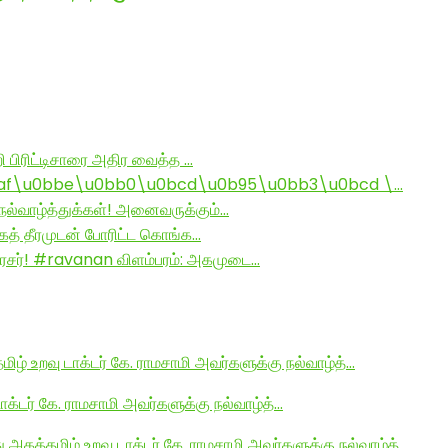
ி பிரிட்டிசாரை அதிர வைத்த …
af\u0bbe\u0bb0\u0bcd\u0b95\u0bb3\u0bcd \…
ல்வாழ்த்துக்கள்! அனைவருக்கும்…
ாகத் தீரமுடன் போரிட்ட கொங்க…
சர்! #ravanan விளம்பரம்: அகமுடை…
மிழ் உறவு டாக்டர் கே. ராமசாமி அவர்களுக்கு நல்வாழ்த்…
டாக்டர் கே. ராமசாமி அவர்களுக்கு நல்வாழ்த்…
து அகத்தமிழ் உறவு டாக்டர் கே. ராமசாமி அவர்களுக்கு நல்வாழ்த்…