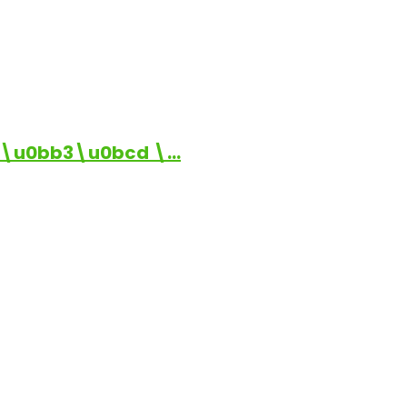
\u0bb3\u0bcd \…