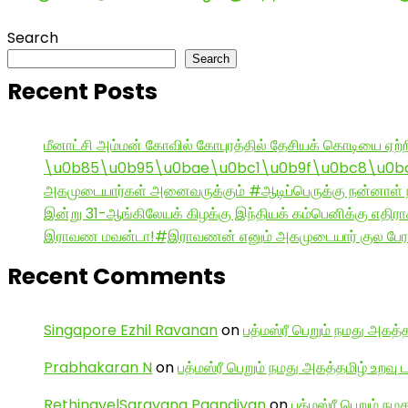
Search
Search
Recent Posts
மீனாட்சி அம்மன் கோவில் கோபுரத்தில் தேசியக் கொடியை ஏற்ற
\u0b85\u0b95\u0bae\u0bc1\u0b9f\u0bc8\u0b
அகமுடையார்கள் அனைவருக்கும் #ஆடிப்பெருக்கு நன்னாள் ந
இன்று 31-ஆங்கிலேயக் கிழக்கு இந்தியக் கம்பெனிக்கு எதிர
இராவண மவன்டா!#இராவணன் எனும் அகமுடையார் குல பேரர
Recent Comments
Singapore Ezhil Ravanan
on
பத்மஸ்ரீ பெறும் நமது அகத்த
Prabhakaran N
on
பத்மஸ்ரீ பெறும் நமது அகத்தமிழ் உறவு 
RethinavelSaravana Paandiyan
on
பத்மஸ்ரீ பெறும் நம