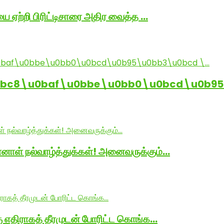
ை ஏற்றி பிரிட்டிசாரை அதிர வைத்த …
0bc8\u0baf\u0bbe\u0bb0\u0bcd\u0b95
னாள் நல்வாழ்த்துக்கள்! அனைவருக்கும்…
ு எதிராகத் தீரமுடன் போரிட்ட கொங்க…