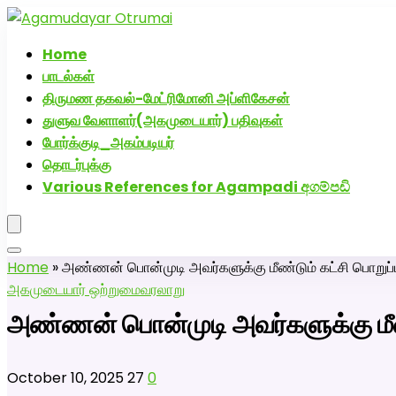
அகமுடையார் திருமண வரன்களுக்கு அகமுடையார்மேட்
Home
பாடல்கள்
திருமண தகவல்-மேட்ரிமோனி அப்ளிகேசன்
துளுவ வேளாளர்(அகமுடையார்) பதிவுகள்
போர்க்குடி_அகம்படியர்
தொடர்புக்கு
Various References for Agampadi අගම්පඩි
Home
»
அண்ணன் பொன்முடி அவர்களுக்கு மீண்டும் கட்சி பொறுப்ப
அகமுடையார் ஒற்றுமை
வரலாறு
அண்ணன் பொன்முடி அவர்களுக்கு மீண்
October 10, 2025
27
0