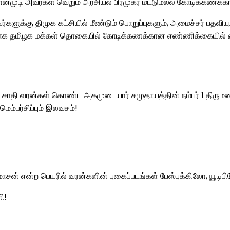
பொன்முடி அவர்கள் வெறும் அரசியல் பிரமுகர் மட்டுமல்ல கோடிக்கணக்
ு திமுக கட்சியில் மீண்டும் பொறுப்புகளும், அமைச்சர் பதவியும் 
யாக தமிழக மக்கள் தொகையில் கோடிக்கணக்கான எண்ணிக்கையில் வாழு
ாதி வரன்கள் கொண்ட அகமுடையார் சமுதாயத்தின் நம்பர் 1 திரும
மெம்பர்சிப்பும் இலவசம்!
சன் என்ற பெயரில் வரன்களின் புகைப்படங்கள் பேஸ்புக்கிலோ, யூடிபி
ி!