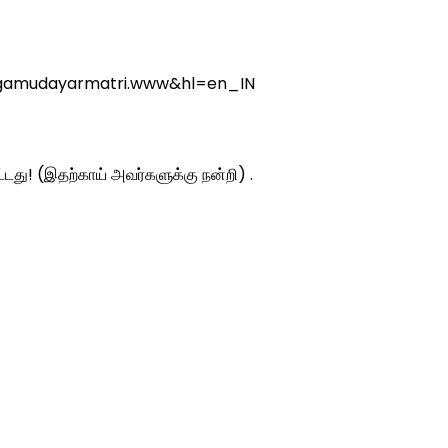
.agamudayarmatri.www&hl=en_IN
ட்டது! (இதற்காய் அவர்களுக்கு நன்றி) .