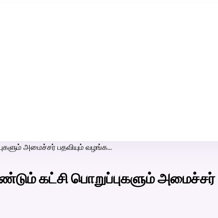
ரி-பெண் வீட்டாருக்கு 100% இலவச திருமண சேவை! வாட்ஸப் எண்:
7200507629
ுகளும் அமைச்சர் பதவியும் வழங்க…
டும் கட்சி பொறுப்புகளும் அமைச்சர்