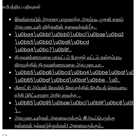
சமீபத்திய பதிவுகள்
இலங்கையில் அரசரை பாதுகாத்த அகம்படி முதலி எனும்
அகமுடையார் வீரர்களின் தலைவர்கள்(த…
\u0ba4\u0bbf\u0bb0\u0bc1\u0bae\u0ba3
\u0bb5\u0bb0\u0ba9\u0bcd
\u0ba4\u0bc7\u0b9f…
திருவண்ணாமலை மாவட்டம் போளூர் வட்டம் கஸ்தம்பாடி
கிராமத்தில் திருவண்ணாமலை அகமுடையா…
\u0bb5\u0ba8\u0bcd\u0ba4\u0bbe\u0baf\u0
\u0b85\u0baf\u0bcd\u0baf\u0bbe , \u0…
மீனாட்சி அம்மன் கோவில் கோபுரத்தில் தேசியக் கொடியை
ஏற்றி பிரிட்டிசாரை அதிர வைத்த …
\u0b85\u0b95\u0bae\u0bc1\u0b9f\u0bc8\u0b
\…
அகமுடையார்கள் அனைவருக்கும் #ஆடிப்பெருக்கு
நன்னாள் நல்வாழ்த்துக்கள்! அனைவருக்கும்…