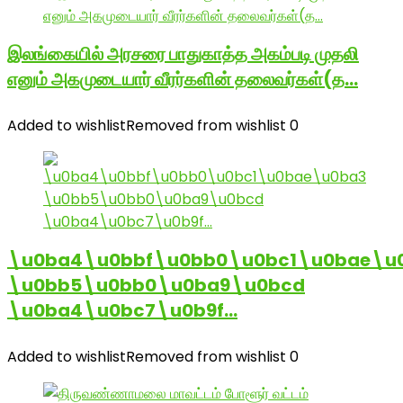
இலங்கையில் அரசரை பாதுகாத்த அகம்படி முதலி
எனும் அகமுடையார் வீரர்களின் தலைவர்கள்(த…
Added to wishlist
Removed from wishlist
0
\u0ba4\u0bbf\u0bb0\u0bc1\u0bae\u
\u0bb5\u0bb0\u0ba9\u0bcd
\u0ba4\u0bc7\u0b9f…
Added to wishlist
Removed from wishlist
0