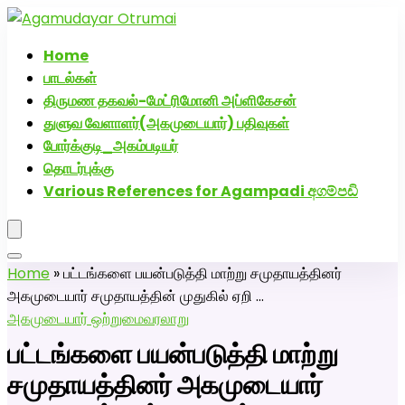
அகமுடையார் திருமண வரன்களுக்கு அகமுடையார்மேட்ரி-
பெண் வீட்டாருக்கு 100% இலவச திருமண சேவை! வாட்ஸப்
Home
எண்: 7200507629
பாடல்கள்
திருமண தகவல்-மேட்ரிமோனி அப்ளிகேசன்
துளுவ வேளாளர்(அகமுடையார்) பதிவுகள்
போர்க்குடி_அகம்படியர்
தொடர்புக்கு
Various References for Agampadi අගම්පඩි
Home
»
பட்டங்களை பயன்படுத்தி மாற்று சமுதாயத்தினர்
அகமுடையார் சமுதாயத்தின் முதுகில் ஏறி …
அகமுடையார் ஒற்றுமை
வரலாறு
பட்டங்களை பயன்படுத்தி மாற்று
சமுதாயத்தினர் அகமுடையார்