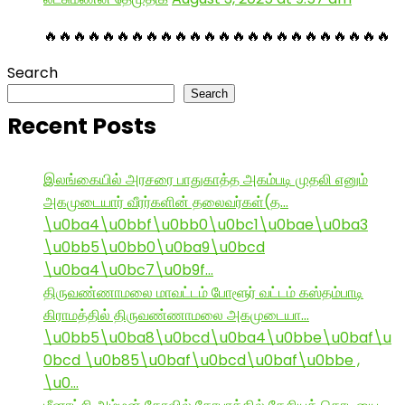
🔥🔥🔥🔥🔥🔥🔥🔥🔥🔥🔥🔥🔥🔥🔥🔥🔥🔥🔥🔥🔥🔥🔥🔥
Search
Search
Recent Posts
இலங்கையில் அரசரை பாதுகாத்த அகம்படி முதலி எனும்
அகமுடையார் வீரர்களின் தலைவர்கள்(த…
\u0ba4\u0bbf\u0bb0\u0bc1\u0bae\u0ba3
\u0bb5\u0bb0\u0ba9\u0bcd
\u0ba4\u0bc7\u0b9f…
திருவண்ணாமலை மாவட்டம் போளூர் வட்டம் கஸ்தம்பாடி
கிராமத்தில் திருவண்ணாமலை அகமுடையா…
\u0bb5\u0ba8\u0bcd\u0ba4\u0bbe\u0baf\u
0bcd \u0b85\u0baf\u0bcd\u0baf\u0bbe ,
\u0…