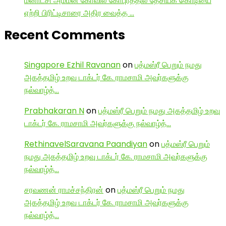
மீனாட்சி அம்மன் கோவில் கோபுரத்தில் தேசியக் கொடியை
ஏற்றி பிரிட்டிசாரை அதிர வைத்த …
Recent Comments
Singapore Ezhil Ravanan
on
பத்மஸ்ரீ பெறும் நமது
அகத்தமிழ் உறவு டாக்டர் கே. ராமசாமி அவர்களுக்கு
நல்வாழ்த்…
Prabhakaran N
on
பத்மஸ்ரீ பெறும் நமது அகத்தமிழ் உறவு
டாக்டர் கே. ராமசாமி அவர்களுக்கு நல்வாழ்த்…
RethinavelSaravana Paandiyan
on
பத்மஸ்ரீ பெறும்
நமது அகத்தமிழ் உறவு டாக்டர் கே. ராமசாமி அவர்களுக்கு
நல்வாழ்த்…
சரவணன் ராமச்சந்திரன்
on
பத்மஸ்ரீ பெறும் நமது
அகத்தமிழ் உறவு டாக்டர் கே. ராமசாமி அவர்களுக்கு
நல்வாழ்த்…