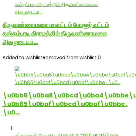
திருவண்ணாமலை மாவட்டம் போளூர் வட்டம்
கஸ்தம்பாடி கிராமத்தில் திருவண்ணாமலை
அகமுடையா…
Added to wishlist
Removed from wishlist
0
\u0bb5\u0ba8\u0bcd\u0ba4\u0bbe\u
\u0b85\u0baf\u0bcd\u0baf\u0bbe ,
\u0…
லட்சுமணன் தேமுதிக
August 3, 2025 at 9:57 am