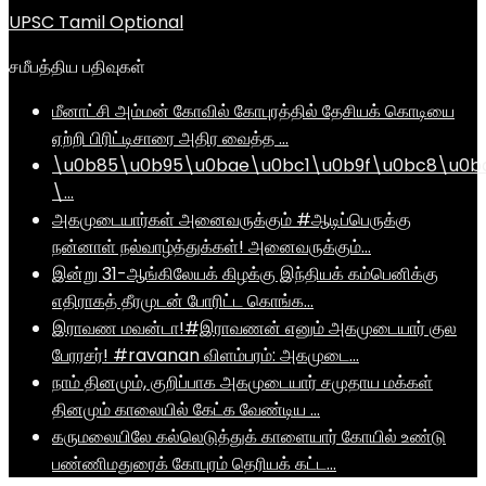
UPSC Tamil Optional
சமீபத்திய பதிவுகள்
மீனாட்சி அம்மன் கோவில் கோபுரத்தில் தேசியக் கொடியை
ஏற்றி பிரிட்டிசாரை அதிர வைத்த …
\u0b85\u0b95\u0bae\u0bc1\u0b9f\u0bc8\u0b
\…
அகமுடையார்கள் அனைவருக்கும் #ஆடிப்பெருக்கு
நன்னாள் நல்வாழ்த்துக்கள்! அனைவருக்கும்…
இன்று 31-ஆங்கிலேயக் கிழக்கு இந்தியக் கம்பெனிக்கு
எதிராகத் தீரமுடன் போரிட்ட கொங்க…
இராவண மவன்டா!#இராவணன் எனும் அகமுடையார் குல
பேரரசர்! #ravanan விளம்பரம்: அகமுடை…
நாம் தினமும், குறிப்பாக அகமுடையார் சமுதாய மக்கள்
தினமும் காலையில் கேட்க வேண்டிய …
கருமலையிலே கல்லெடுத்துக் காளையார் கோயில் உண்டு
பண்ணிமதுரைக் கோபுரம் தெரியக் கட்ட…