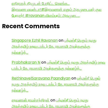
எதிராகத் தீரமுடன் போரிட்ட கொங்க…
இராவண மவன்டா!#இராவணன் எனும் அகமுடையார் குல
பேரரசர்! #ravanan விளம்பரம்: அகமுடை…
Recent Comments
Singapore Ezhil Ravanan
on
பத்மஸ்ரீ பெறும் நமது
அகத்தமிழ் உறவு டாக்டர் கே. ராமசாமி அவர்களுக்கு
நல்வாழ்த்…
Prabhakaran N
on
பத்மஸ்ரீ பெறும் நமது அகத்தமிழ் உறவு
டாக்டர் கே. ராமசாமி அவர்களுக்கு நல்வாழ்த்…
RethinavelSaravana Paandiyan
on
பத்மஸ்ரீ பெறும்
நமது அகத்தமிழ் உறவு டாக்டர் கே. ராமசாமி அவர்களுக்கு
நல்வாழ்த்…
சரவணன் ராமச்சந்திரன்
on
பத்மஸ்ரீ பெறும் நமது
அகத்தமிழ் உறவு டாக்டர் கே. ராமசாமி அவர்களுக்கு