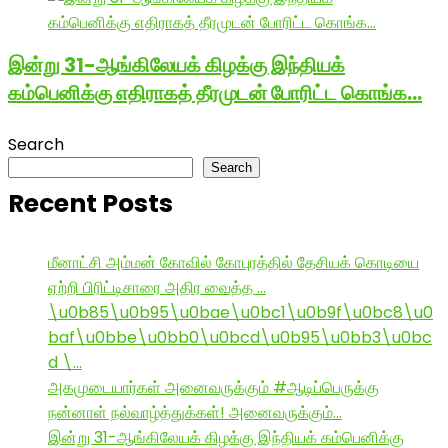
இன்று 31-ஆங்கிலேயக் கிழக்கு இந்தியக்
கம்பெனிக்கு எதிராகத் தீரமுடன் போரிட்ட கொங்க…
Search
Search
Recent Posts
மீனாட்சி அம்மன் கோவில் கோபுரத்தில் தேசியக் கொடியை
ஏற்றி பிரிட்டிசாரை அதிர வைத்த …
\u0b85\u0b95\u0bae\u0bc1\u0b9f\u0bc8\u0
baf\u0bbe\u0bb0\u0bcd\u0b95\u0bb3\u0bc
d \…
அகமுடையார்கள் அனைவருக்கும் #ஆடிப்பெருக்கு
நன்னாள் நல்வாழ்த்துக்கள்! அனைவருக்கும்…
இன்று 31-ஆங்கிலேயக் கிழக்கு இந்தியக் கம்பெனிக்கு