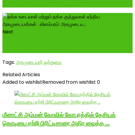
எண்களும் விளம்பரம்: அகமுடையார்மேட...
Next
வரலாற்றை அறிந்தால் உண்மையை அறியலாம். நாம் ஒற்றுமை
ஆகலாம். அகமுடையார் சாதியின் மு...
Tags:
அகமுடையார் ஒற்றுமை
Related Articles
Added to wishlist
Removed from wishlist
0
மீனாட்சி அம்மன் கோவில் கோபுரத்தில் தேசியக்
கொடியை ஏற்றி பிரிட்டிசாரை அதிர வைத்த …