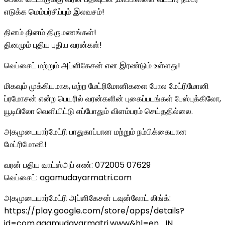
எடுக்க மெம்பர்சிப்பும் இலவசம்!
தினம் தினம் திருமணங்கள்!
தினமும் புதிய புதிய வரன்கள்!
வெப்சைட் மற்றும் அப்ளிகேசன் என இரண்டும் உள்ளது!
மிகவும் முக்கியமாக, மற்ற மேட்ரிமோனிகளை போல மேட்ரிமோனி
ப்ரமோசன் என்ற பெயரில் வரன்களின் புகைப்படங்கள் பேஸ்புக்கிலோ,
யூடிபிலோ வெளியிட்டு எப்போதும் விளம்பரம் செய்ததில்லை.
அகமுடையார்மேட்ரி பாதுகாப்பான மற்றும் நம்பிக்கையான
மேட்ரிமோனி!
வரன் பதிய வாட்ஸ்அப் எண்: 072005 07629
வெப்சைட்: agamudayarmatri.com
அகமுடையார்மேட்ரி அப்ளிகேசன் டவுன்லோட் லிங்க்:
https://play.google.com/store/apps/details?
id=com.agamudayarmatri.www&hl=en_IN