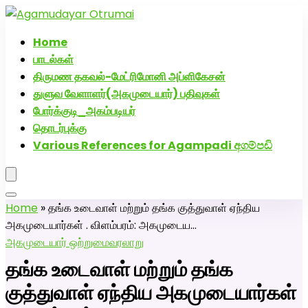
அகமுடையார் திருமண வரன்களுக்கு அகமுடையார்மேட்ரி-பெண்
திருமண சேவை! வாட்ஸப் எண்: 72005
Home
பாடல்கள்
திருமண தகவல்-மேட்ரிமோனி அப்ளிகேசன்
துளுவ வேளாளர்(அகமுடையார்) பதிவுகள்
போர்க்குடி_அகம்படியர்
தொடர்புக்கு
Various References for Agampadi අගම්පඩි
Home
»
தங்க உடைவாள் மற்றும் தங்க குத்துவாள் ஏந்திய
அகமுடையார்கள் . விளம்பரம்: அகமுடைய…
அகமுடையார் ஒற்றுமை
வரலாறு
தங்க உடைவாள் மற்றும் தங்க
குத்துவாள் ஏந்திய அகமுடையார்கள்