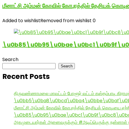
மீனாட்சி அம்மன் கோவில் கோபுரத்தில் தேசியக் கொடிய
Added to wishlist
Removed from wishlist
0
\u0b85\u0b95\u0bae\u0bc1\u0b9f\u
Search
Search
Recent Posts
திருவண்ணாமலை மாவட்டம் போளூர் வட்டம் கஸ்தம்பாடி கி
\u0bb5\u0ba8\u0bcd\u0ba4\u0bbe\u0baf\u0bc
மீனாட்சி அம்மன் கோவில் கோபுரத்தில் தேசியக் கொடியை ஏற்ற
\u0b85\u0b95\u0bae\u0bc1\u0b9f\u0bc8\u0b
அகமுடையார்கள் அனைவருக்கும் #ஆடிப்பெருக்கு நன்னாள் ந