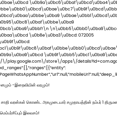
u0bae\u0bcd \u0b9a\u0bc6\u0baf\u0bcd\u0ba4\u0
0bbe\u0bb0\u0bcd\u0bae\u0bc7\u0b9f\u0bcd\u0bb
0bcd\u0baa\u0bbe\u0ba9 \u0bae\u0bb1\u0bcd\u0b
u0b95\u0bc8\u0baf\u0bbe\u0ba9
0bcb\u0ba9\u0bbf!\n \n\u0bb5\u0bb0\u0ba9\u0bc
0baa\u0bcd \u0b8e\u0ba3\u0bcd: 072005
u0b9f\u0bcd:
bc1\u0b9f\u0bc8\u0baf\u0bbe\u0bb0\u0bcd\u0bae
0b9a\u0ba9\u0bcd \u0b9f\u0bb5\u0bc1\u0ba9\u0b
/play.google.com\/store\/apps\/details?id=com.aga
d_ranges”:[],”ranges”:[{“entity”:
geWhatsAppNumber”,”url”:null,”mobileUrl”:null,”deep_
ிசனமும் -இறைவியின் வரமும்!
ாதி வரன்கள் கொண்ட அகமுடையார் சமுதாயத்தின் நம்பர் 1 திரும
மெம்பர்சிப்பும் இலவசம்!