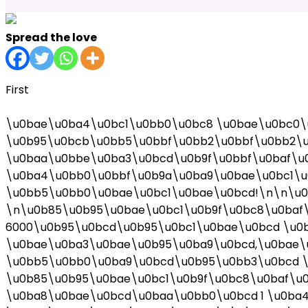
Spread the love
First
\u0bae\u0ba4\u0bc1\u0bb0\u0bc8 \u0bae\u0bc0\
\u0b95\u0bcb\u0bb5\u0bbf\u0bb2\u0bbf\u0bb2\u
\u0baa\u0bbe\u0ba3\u0bcd\u0b9f\u0bbf\u0baf\u
\u0ba4\u0bb0\u0bbf\u0b9a\u0ba9\u0bae\u0bc1\u
\u0bb5\u0bb0\u0bae\u0bc1\u0bae\u0bcd!\n\n\u
\n\u0b85\u0b95\u0bae\u0bc1\u0b9f\u0bc8\u0baf
6000\u0b95\u0bcd\u0b95\u0bc1\u0bae\u0bcd \u0
\u0bae\u0ba3\u0bae\u0b95\u0ba9\u0bcd,\u0bae\
\u0bb5\u0bb0\u0ba9\u0bcd\u0b95\u0bb3\u0bcd \
\u0b85\u0b95\u0bae\u0bc1\u0b9f\u0bc8\u0baf\u
\u0ba8\u0bae\u0bcd\u0baa\u0bb0\u0bcd 1 \u0ba