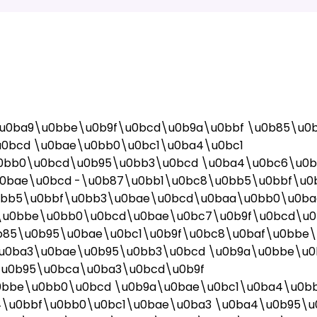
u0ba9\u0bbe\u0b9f\u0bcd\u0b9a\u0bbf \u0b85\u0
0bcd \u0bae\u0bb0\u0bc1\u0ba4\u0bc1
0bb0\u0bcd\u0b95\u0bb3\u0bcd \u0ba4\u0bc6\u0b
0bae\u0bcd -\u0b87\u0bb1\u0bc8\u0bb5\u0bbf\u0
0bb5\u0bbf\u0bb3\u0bae\u0bcd\u0baa\u0bb0\u0ba
\u0bbe\u0bb0\u0bcd\u0bae\u0bc7\u0b9f\u0bcd\u0
b85\u0b95\u0bae\u0bc1\u0b9f\u0bc8\u0baf\u0bbe
u0ba3\u0bae\u0b95\u0bb3\u0bcd \u0b9a\u0bbe\u0
u0b95\u0bca\u0ba3\u0bcd\u0b9f
0bbe\u0bb0\u0bcd \u0b9a\u0bae\u0bc1\u0ba4\u0b
4\u0bbf\u0bb0\u0bc1\u0bae\u0ba3 \u0ba4\u0b95\