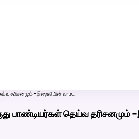
ரி-பெண் வீட்டாருக்கு 100% இலவச திருமண சேவை! வாட்ஸப் எண்:
7200507629
 தெய்வ தரிசனமும் -இறைவியின் வரம…
ருது பாண்டியர்கள் தெய்வ தரிசனமும