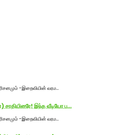
) சாதியினரே! இந்த வீடியோ ப...