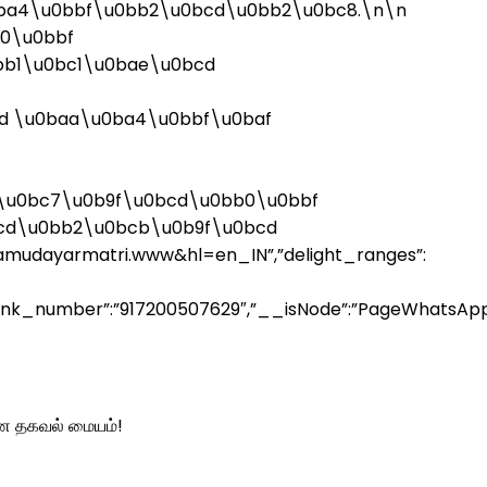
ba4\u0bbf\u0bb2\u0bcd\u0bb2\u0bc8.\n\n
0\u0bbf
b1\u0bc1\u0bae\u0bcd
d \u0baa\u0ba4\u0bbf\u0baf
\u0bc7\u0b9f\u0bcd\u0bb0\u0bbf
cd\u0bb2\u0bcb\u0b9f\u0bcd
mudayarmatri.www&hl=en_IN”,”delight_ranges”:
link_number”:”917200507629″,”__isNode”:”PageWhatsApp
ண தகவல் மையம்!