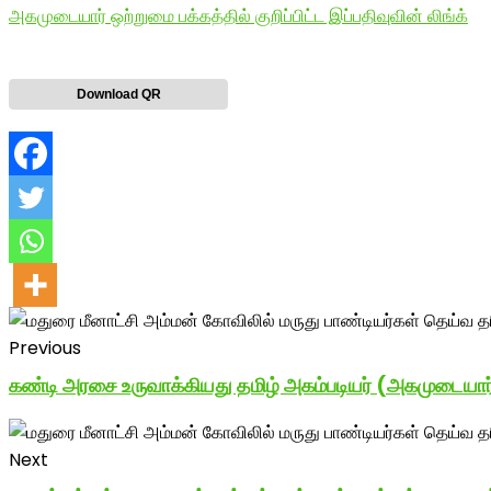
அகமுடையார் ஒற்றுமை பக்கத்தில் குறிப்பிட்ட இப்பதிவுவின் லிங்க்
Download QR
Previous
கண்டி அரசை உருவாக்கியது தமிழ் அகம்படியர் (அகமுடையார்
Next