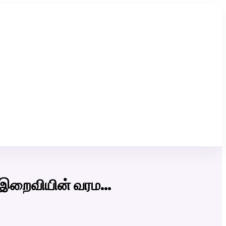
Click Here to Download Matrimony App
் -இறைவியின் வரம…