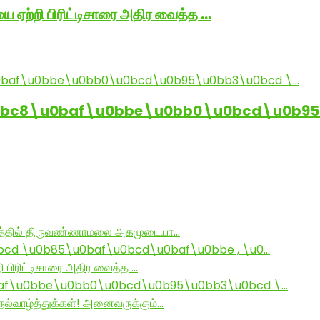
ை ஏற்றி பிரிட்டிசாரை அதிர வைத்த …
0bc8\u0baf\u0bbe\u0bb0\u0bcd\u0b95
ராமத்தில் திருவண்ணாமலை அகமுடையா…
d \u0b85\u0baf\u0bcd\u0baf\u0bbe , \u0…
ி பிரிட்டிசாரை அதிர வைத்த …
af\u0bbe\u0bb0\u0bcd\u0b95\u0bb3\u0bcd \…
ல்வாழ்த்துக்கள்! அனைவருக்கும்…