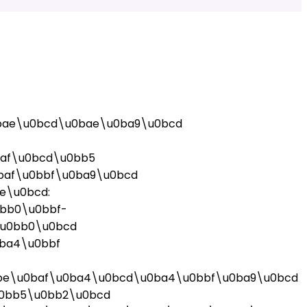
bae\u0bcd\u0bae\u0ba9\u0bcd
af\u0bcd\u0bb5
baf\u0bbf\u0ba9\u0bcd
e\u0bcd:
bb0\u0bbf-
\u0bb0\u0bcd
ba4\u0bbf
be\u0baf\u0ba4\u0bcd\u0ba4\u0bbf\u0ba9\u0bcd
u0bb5\u0bb2\u0bcd