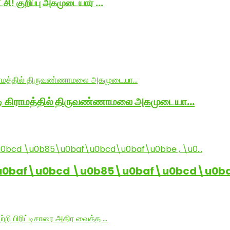
ி! குறிப்பு அகமுடையார் ...
ாடி கிராமத்தில் திருவண்ணாமலை அகமுடையா…
baf\u0bcd \u0b85\u0baf\u0bcd\u0baf