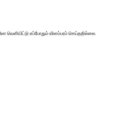
லோ வெளியிட்டு எப்போதும் விளம்பரம் செய்ததில்லை.