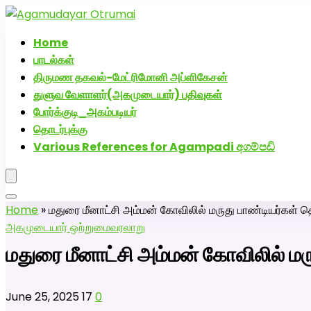
அகமுடையார் திருமண வரன்களுக்கு அகமுடையார்மேட்
Home
பாடல்கள்
திருமண தகவல்-மேட்ரிமோனி அப்ளிகேசன்
துளுவ வேளாளர்(அகமுடையார்) பதிவுகள்
போர்க்குடி_அகம்படியர்
தொடர்புக்கு
Various References for Agampadi අගම්පඩි
Home
»
மதுரை மீனாட்சி அம்மன் கோவிலில் மருது பாண்டியர்கள்
அகமுடையார் ஒற்றுமை
வரலாறு
மதுரை மீனாட்சி அம்மன் கோவிலில் ம
June 25, 2025
17
0