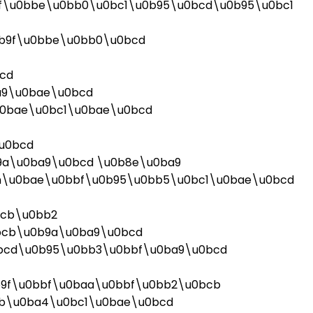
f\u0bbe\u0bb0\u0bc1\u0b95\u0bcd\u0b95\u0bc1
b9f\u0bbe\u0bb0\u0bcd
cd
a9\u0bae\u0bcd
0bae\u0bc1\u0bae\u0bcd
u0bcd
9a\u0ba9\u0bcd \u0b8e\u0ba9
n\u0bae\u0bbf\u0b95\u0bb5\u0bc1\u0bae\u0bcd
bcb\u0bb2
bcb\u0b9a\u0ba9\u0bcd
bcd\u0b95\u0bb3\u0bbf\u0ba9\u0bcd
b9f\u0bbf\u0baa\u0bbf\u0bb2\u0bcb
cb\u0ba4\u0bc1\u0bae\u0bcd