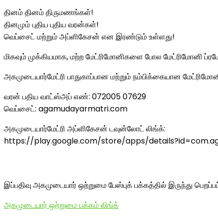
தினம் தினம் திருமணங்கள்!
தினமும் புதிய புதிய வரன்கள்!
வெப்சைட் மற்றும் அப்ளிகேசன் என இரண்டும் உள்ளது!
மிகவும் முக்கியமாக, மற்ற மேட்ரிமோனிகளை போல மேட்ரிமோனி ப்ரமோ
அகமுடையார்மேட்ரி பாதுகாப்பான மற்றும் நம்பிக்கையான மேட்ரிமோன
வரன் பதிய வாட்ஸ்அப் எண்: 072005 07629
வெப்சைட்: agamudayarmatri.com
அகமுடையார்மேட்ரி அப்ளிகேசன் டவுன்லோட் லிங்க்:
https://play.google.com/store/apps/details?id=com
இப்பதிவு அகமுடையார் ஒற்றுமை பேஸ்புக் பக்கத்தில் இருந்து பெறப்ப
அகமுடையார் ஒற்றுமை பக்கம் லிங்க்