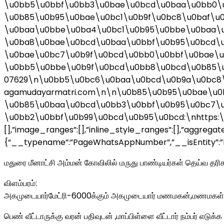
\u0bb5\u0bbf\u0bb3\u0bae\u0bcd\u0baa\u0bb0\
\u0b85\u0b95\u0bae\u0bc1\u0b9f\u0bc8\u0baf\u
\u0baa\u0bbe\u0ba4\u0bc1\u0b95\u0bbe\u0baa\u
\u0ba8\u0bae\u0bcd\u0baa\u0bbf\u0b95\u0bcd\
\u0bae\u0bc7\u0b9f\u0bcd\u0bb0\u0bbf\u0bae\u
\u0bb5\u0bbe\u0b9f\u0bcd\u0bb8\u0bcd\u0b85\u
07629\n\u0bb5\u0bc6\u0baa\u0bcd\u0b9a\u0bc8\
agamudayarmatri.com\n\n\u0b85\u0b95\u0bae\u0
\u0b85\u0baa\u0bcd\u0bb3\u0bbf\u0b95\u0bc7\u
\u0bb2\u0bbf\u0b99\u0bcd\u0b95\u0bcd:\nhttps:\/\
[],”image_ranges”:[],”inline_style_ranges”:[],”aggregate
{“__typename”:”PageWhatsAppNumber”,”__isEntity”:”Pa
மதுரை மீனாட்சி அம்மன் கோவிலில் மருது பாண்டியர்கள் தெய்வ தர
விளம்பரம்:
அகமுடையார்மேட்ரி-6000க்கும் அகமுடையார் மணமகன்,மணமகள் ச
பெண் வீட்டாருக்கு வரன் பதிவுடன் ,மாப்பிள்ளை வீட்டார் நம்பர் எடுக்க 