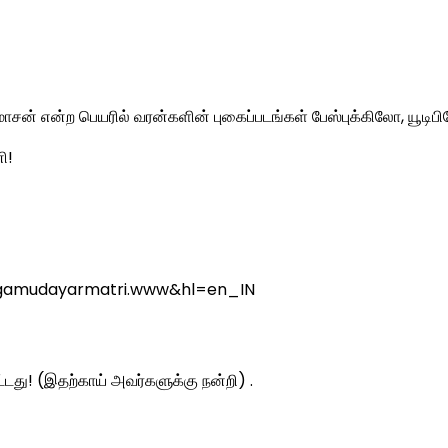
சன் என்ற பெயரில் வரன்களின் புகைப்படங்கள் பேஸ்புக்கிலோ, யூடிபி
ி!
.agamudayarmatri.www&hl=en_IN
ட்டது! (இதற்காய் அவர்களுக்கு நன்றி) .