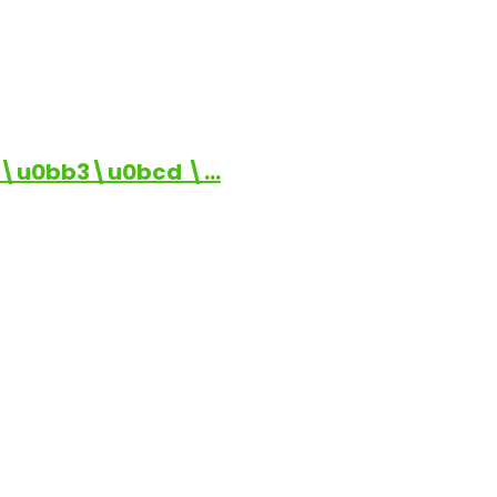
\u0bb3\u0bcd \…