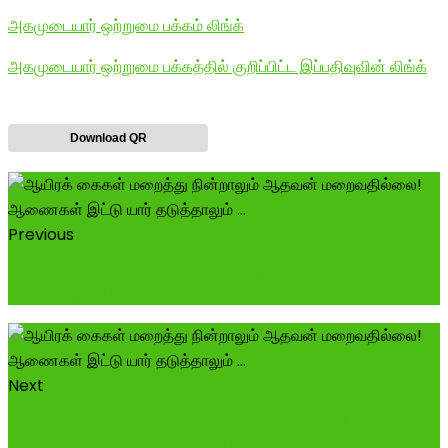
அகமுடையார் ஒற்றுமை பக்கம் லிங்க்
அகமுடையார் ஒற்றுமை பக்கத்தில் குறிப்பிட்ட இப்பதிவுவின் லிங்க்
Download QR
Previous
இன்று மதுரை மீனாட்சி அம்மன் கோவிலில்
மருதுபாண்டியரின் சேர்வைக்கார மண்டகப்படி , ம...
Next
பழம் திரைப்பட நாயகர்,திரைத்துறை ஜாம்பவான் திரு PU
சின்னப்பா பிள்ளை(அகமுடையார்) அ...