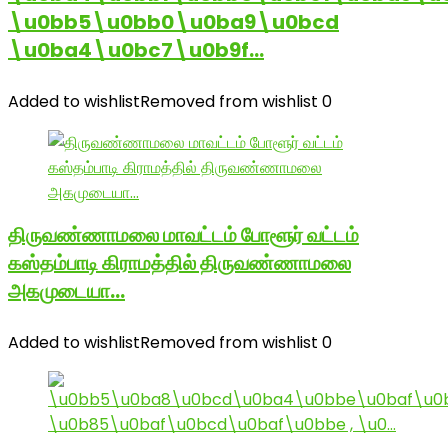
\u0bb5\u0bb0\u0ba9\u0bcd
\u0ba4\u0bc7\u0b9f…
Added to wishlist
Removed from wishlist
0
திருவண்ணாமலை மாவட்டம் போளூர் வட்டம்
கஸ்தம்பாடி கிராமத்தில் திருவண்ணாமலை
அகமுடையா…
Added to wishlist
Removed from wishlist
0