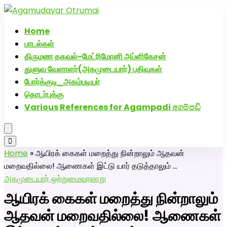
அகமுடையார் திருமண வரன்களுக்கு அகமுடையார்மேட்ரி-
பெண் வீட்டாருக்கு 100% இலவச திருமண சேவை! வாட்ஸப்
Home
எண்: 7200507629
பாடல்கள்
திருமண தகவல்-மேட்ரிமோனி அப்ளிகேசன்
துளுவ வேளாளர்(அகமுடையார்) பதிவுகள்
போர்க்குடி_அகம்படியர்
தொடர்புக்கு
Various References for Agampadi අගම්පඩි
Home
»
ஆயிரக் கைகள் மறைத்து நின்றாலும் ஆதவன்
மறைவதில்லை! ஆணைகள் இட்டு யார் தடுத்தாலும் …
அகமுடையார் ஒற்றுமை
வரலாறு
ஆயிரக் கைகள் மறைத்து நின்றாலும்
ஆதவன் மறைவதில்லை! ஆணைகள்