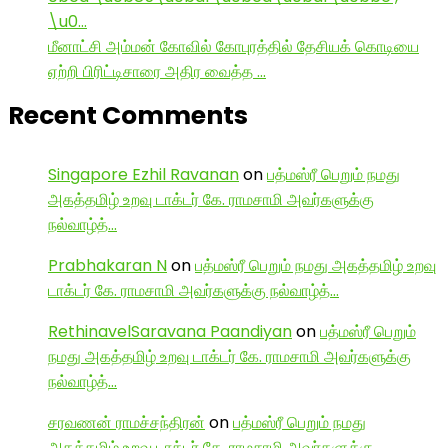
\u0…
மீனாட்சி அம்மன் கோவில் கோபுரத்தில் தேசியக் கொடியை
ஏற்றி பிரிட்டிசாரை அதிர வைத்த …
Recent Comments
Singapore Ezhil Ravanan
on
பத்மஸ்ரீ பெறும் நமது
அகத்தமிழ் உறவு டாக்டர் கே. ராமசாமி அவர்களுக்கு
நல்வாழ்த்…
Prabhakaran N
on
பத்மஸ்ரீ பெறும் நமது அகத்தமிழ் உறவு
டாக்டர் கே. ராமசாமி அவர்களுக்கு நல்வாழ்த்…
RethinavelSaravana Paandiyan
on
பத்மஸ்ரீ பெறும்
நமது அகத்தமிழ் உறவு டாக்டர் கே. ராமசாமி அவர்களுக்கு
நல்வாழ்த்…
சரவணன் ராமச்சந்திரன்
on
பத்மஸ்ரீ பெறும் நமது
அகத்தமிழ் உறவு டாக்டர் கே. ராமசாமி அவர்களுக்கு