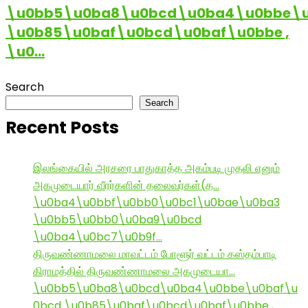
\u0bb5\u0ba8\u0bcd\u0ba4\u0bbe\u
\u0b85\u0baf\u0bcd\u0baf\u0bbe ,
\u0…
Search
Search
Recent Posts
இலங்கையில் அரசரை பாதுகாத்த அகம்படி முதலி எனும்
அகமுடையார் வீரர்களின் தலைவர்கள்(த…
\u0ba4\u0bbf\u0bb0\u0bc1\u0bae\u0ba3
\u0bb5\u0bb0\u0ba9\u0bcd
\u0ba4\u0bc7\u0b9f…
திருவண்ணாமலை மாவட்டம் போளூர் வட்டம் கஸ்தம்பாடி
கிராமத்தில் திருவண்ணாமலை அகமுடையா…
\u0bb5\u0ba8\u0bcd\u0ba4\u0bbe\u0baf\u
0bcd \u0b85\u0baf\u0bcd\u0baf\u0bbe ,