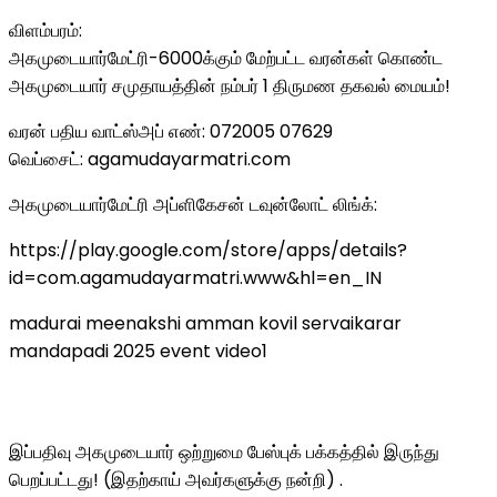
விளம்பரம்:
அகமுடையார்மேட்ரி-6000க்கும் மேற்பட்ட வரன்கள் கொண்ட
அகமுடையார் சமுதாயத்தின் நம்பர் 1 திருமண தகவல் மையம்!
வரன் பதிய வாட்ஸ்அப் எண்: 072005 07629
வெப்சைட்: agamudayarmatri.com
அகமுடையார்மேட்ரி அப்ளிகேசன் டவுன்லோட் லிங்க்:
https://play.google.com/store/apps/details?
id=com.agamudayarmatri.www&hl=en_IN
madurai meenakshi amman kovil servaikarar
mandapadi 2025 event video1
இப்பதிவு அகமுடையார் ஒற்றுமை பேஸ்புக் பக்கத்தில் இருந்து
பெறப்பட்டது! (இதற்காய் அவர்களுக்கு நன்றி) .