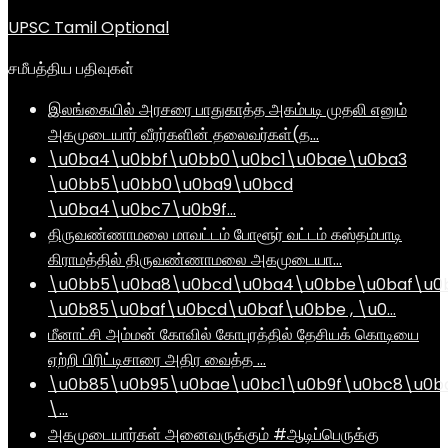
UPSC Tamil Optional
சமீபத்திய பதிவுகள்
இலங்கையில் அரசரை பாதுகாத்த அகம்படி முதலி எனும்
அகமுடையார் வீரர்களின் தலைவர்கள்(த…
\u0ba4\u0bbf\u0bb0\u0bc1\u0bae\u0ba3
\u0bb5\u0bb0\u0ba9\u0bcd
\u0ba4\u0bc7\u0b9f…
திருவண்ணாமலை மாவட்டம் போளூர் வட்டம் கஸ்தம்பாடி
கிராமத்தில் திருவண்ணாமலை அகமுடையா…
\u0bb5\u0ba8\u0bcd\u0ba4\u0bbe\u0baf\u0
\u0b85\u0baf\u0bcd\u0baf\u0bbe , \u0…
மீனாட்சி அம்மன் கோவில் கோபுரத்தில் தேசியக் கொடியை
ஏற்றி பிரிட்டிசாரை அதிர வைத்த …
\u0b85\u0b95\u0bae\u0bc1\u0b9f\u0bc8\u0b
\…
அகமுடையார்கள் அனைவருக்கும் #ஆடிப்பெருக்கு