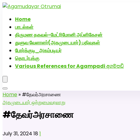
அகமுடையார் திருமண வரன்களுக்கு அகமுடையார்மேட்
Home
பாடல்கள்
திருமண தகவல்-மேட்ரிமோனி அப்ளிகேசன்
துளுவ வேளாளர்(அகமுடையார்) பதிவுகள்
போர்க்குடி_அகம்படியர்
தொடர்புக்கு
Various References for Agampadi අගම්පඩි
Home
»
#தேவர்அரசாணை
அகமுடையார் ஒற்றுமை
வரலாறு
#தேவர்அரசாணை
July 31, 2024
18
1