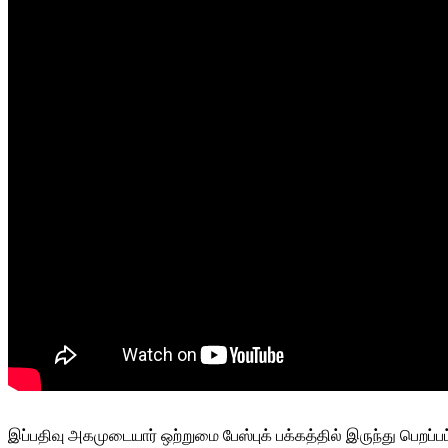
இப்பதிவு அகமுடையார் ஒற்றுமை பேஸ்புக் பக்கத்தில் இருந்து பெறப்ப