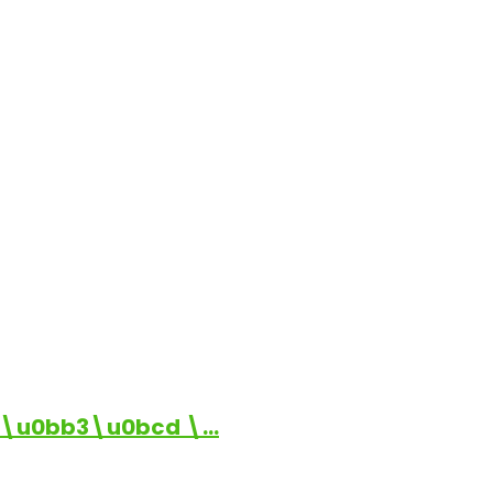
\u0bb3\u0bcd \…