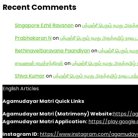
Recent Comments
Singapore Ezhil Ravanan
on
பத்மஸ்ரீ பெறும் நமது அகத்த
Prabhakaran N
on
பத்மஸ்ரீ பெறும் நமது அகத்தமிழ் உறவு 
RethinavelSaravana Paandiyan
on
பத்மஸ்ரீ பெறும் நம
சரவணன் ராமச்சந்திரன்
on
பத்மஸ்ரீ பெறும் நமது அகத்தமிழ் 
Shiva Kumar
on
பத்மஸ்ரீ பெறும் நமது அகத்தமிழ் உறவு டாக்
English Articles
Agamudayar Matri Quick Links
Agamudayar Matri (Matrimony) Website:
https://
Agamudayar Matri Application:
https://play.googl
Instagram ID:
https://www.instagram.com/agamuday