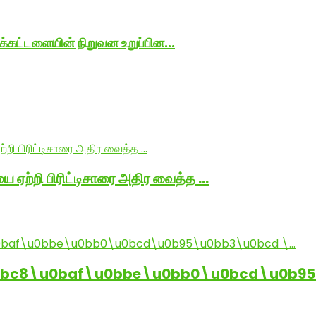
்கட்டளையின் நிறுவன உறுப்பின...
ை ஏற்றி பிரிட்டிசாரை அதிர வைத்த …
0bc8\u0baf\u0bbe\u0bb0\u0bcd\u0b95