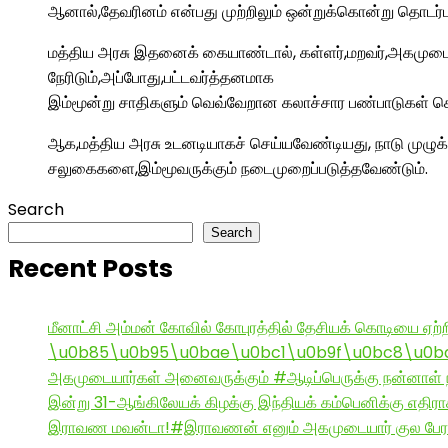
ஆனால்,தேவரினம் என்பது முற்றிலும் ஒன்றுக்கொன்று தொடர
மத்திய அரசு இதனைக் கையாண்டால், கள்ளர்,மறவர்,அகமுட
நேரிடும்,அப்போது,பட்டவர்த்தனமாக
இம்மூன்று சாதிகளும் வெவ்வேறான கலாச்சார பண்பாடுகள்
ஆக,மத்திய அரசு உடனடியாகச் செய்யவேண்டியது, நாடு முழு
சலுகைகளை,இம்மூவருக்கும் நடைமுறைப்படுத்தவேண்டும்.
Search
Search
Recent Posts
மீனாட்சி அம்மன் கோவில் கோபுரத்தில் தேசியக் கொடியை ஏற்ற
\u0b85\u0b95\u0bae\u0bc1\u0b9f\u0bc8\u0b
அகமுடையார்கள் அனைவருக்கும் #ஆடிப்பெருக்கு நன்னாள் ந
இன்று 31-ஆங்கிலேயக் கிழக்கு இந்தியக் கம்பெனிக்கு எதிர
இராவண மவன்டா!#இராவணன் எனும் அகமுடையார் குல பேரர