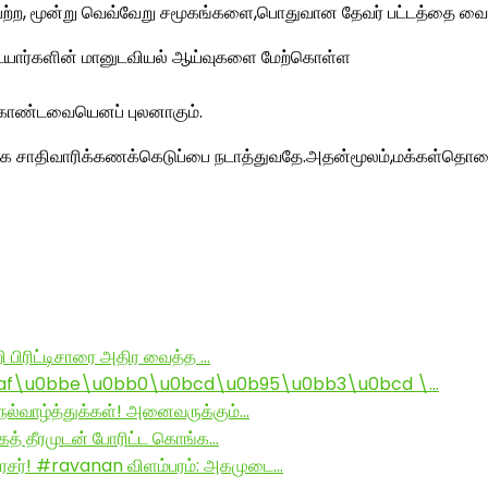
்பற்ற, மூன்று வெவ்வேறு சமூகங்களை,பொதுவான தேவர் பட்டத்தை வை
ையார்களின் மானுடவியல் ஆய்வுகளை மேற்கொள்ள
 கொண்டவையெனப் புலனாகும்.
க்க சாதிவாரிக்கணக்கெடுப்பை நடாத்துவதே.அதன்மூலம்,மக்கள்தொகை
ி பிரிட்டிசாரை அதிர வைத்த …
af\u0bbe\u0bb0\u0bcd\u0b95\u0bb3\u0bcd \…
ல்வாழ்த்துக்கள்! அனைவருக்கும்…
ாகத் தீரமுடன் போரிட்ட கொங்க…
சர்! #ravanan விளம்பரம்: அகமுடை…