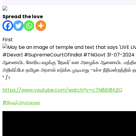
Spread the love
First
” />
https://
www.youtube.com/
watch?v=c7N8iSI8
h2Q
#தேவர்அரசாணை