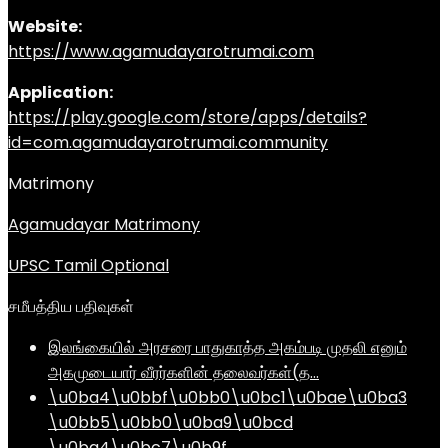
Website:
https://www.agamudayarotrumai.com
Application:
https://play.google.com/store/apps/details?
id=com.agamudayarotrumai.community
Matrimony
Agamudayar Matrimony
UPSC Tamil Optional
சமீபத்திய பதிவுகள்
இலங்கையில் அரசரை பாதுகாத்த அகம்படி முதலி எனும்
அகமுடையார் வீரர்களின் தலைவர்கள்(த…
\u0ba4\u0bbf\u0bb0\u0bc1\u0bae\u0ba3
\u0bb5\u0bb0\u0ba9\u0bcd
\u0ba4\u0bc7\u0b9f…