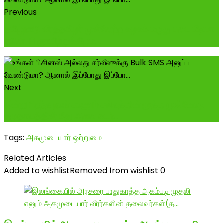
Previous
தமிழ்நாடு வீரத்தமிழர் முன்னேற்ற கழகம் மருது படை மீடியா
ஜூன் 16 ஞாயிற்றுக்கிழம...
Next
இன்று பிறந்த நாள் காணும் சங்கத்தின் மூத்த முன்னோடி
சமுதாயத்தின் மீது அளவு கடந்...
Tags:
அகமுடையார் ஒற்றுமை
Related Articles
Added to wishlist
Removed from wishlist
0