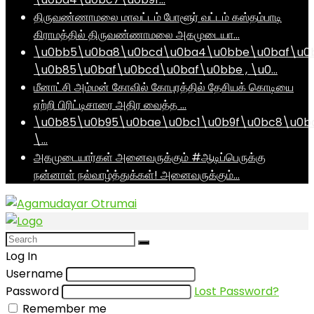
திருவண்ணாமலை மாவட்டம் போளூர் வட்டம் கஸ்தம்பாடி
கிராமத்தில் திருவண்ணாமலை அகமுடையா…
\u0bb5\u0ba8\u0bcd\u0ba4\u0bbe\u0baf\u0
\u0b85\u0baf\u0bcd\u0baf\u0bbe , \u0…
மீனாட்சி அம்மன் கோவில் கோபுரத்தில் தேசியக் கொடியை
ஏற்றி பிரிட்டிசாரை அதிர வைத்த …
\u0b85\u0b95\u0bae\u0bc1\u0b9f\u0bc8\u0b
\…
அகமுடையார்கள் அனைவருக்கும் #ஆடிப்பெருக்கு
நன்னாள் நல்வாழ்த்துக்கள்! அனைவருக்கும்…
Log In
Username
Password
Lost Password?
Remember me