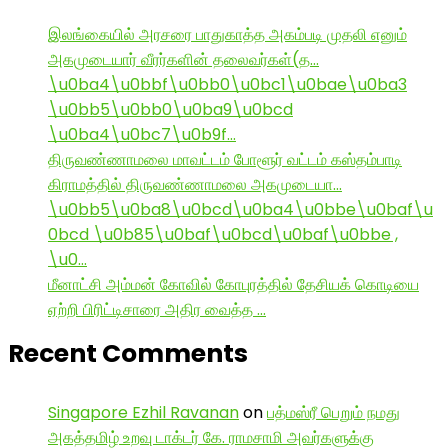
இலங்கையில் அரசரை பாதுகாத்த அகம்படி முதலி எனும்
அகமுடையார் வீரர்களின் தலைவர்கள்(த…
\u0ba4\u0bbf\u0bb0\u0bc1\u0bae\u0ba3
\u0bb5\u0bb0\u0ba9\u0bcd
\u0ba4\u0bc7\u0b9f…
திருவண்ணாமலை மாவட்டம் போளூர் வட்டம் கஸ்தம்பாடி
கிராமத்தில் திருவண்ணாமலை அகமுடையா…
\u0bb5\u0ba8\u0bcd\u0ba4\u0bbe\u0baf\u
0bcd \u0b85\u0baf\u0bcd\u0baf\u0bbe ,
\u0…
மீனாட்சி அம்மன் கோவில் கோபுரத்தில் தேசியக் கொடியை
ஏற்றி பிரிட்டிசாரை அதிர வைத்த …
Recent Comments
Singapore Ezhil Ravanan
on
பத்மஸ்ரீ பெறும் நமது
அகத்தமிழ் உறவு டாக்டர் கே. ராமசாமி அவர்களுக்கு