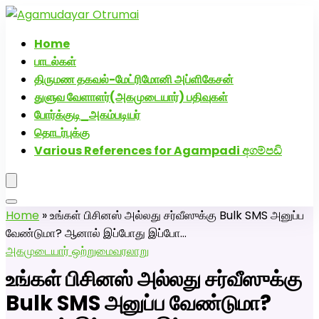
அகமுடையார் திருமண வரன்களுக்கு அகமுடையார்மேட்ரி-
பெண் வீட்டாருக்கு 100% இலவச திருமண சேவை! வாட்ஸப்
Home
எண்: 7200507629
பாடல்கள்
திருமண தகவல்-மேட்ரிமோனி அப்ளிகேசன்
துளுவ வேளாளர்(அகமுடையார்) பதிவுகள்
போர்க்குடி_அகம்படியர்
தொடர்புக்கு
Various References for Agampadi අගම්පඩි
Home
»
உங்கள் பிசினஸ் அல்லது சர்வீஸுக்கு Bulk SMS அனுப்ப
வேண்டுமா? ஆனால் இப்போது இப்போ…
அகமுடையார் ஒற்றுமை
வரலாறு
உங்கள் பிசினஸ் அல்லது சர்வீஸுக்கு
Bulk SMS அனுப்ப வேண்டுமா?