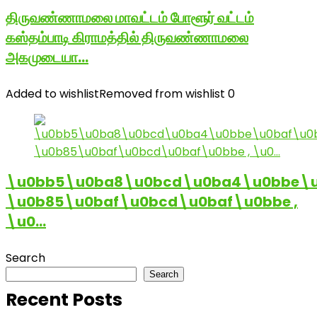
திருவண்ணாமலை மாவட்டம் போளூர் வட்டம்
கஸ்தம்பாடி கிராமத்தில் திருவண்ணாமலை
அகமுடையா…
Added to wishlist
Removed from wishlist
0
\u0bb5\u0ba8\u0bcd\u0ba4\u0bbe\u
\u0b85\u0baf\u0bcd\u0baf\u0bbe ,
\u0…
Search
Search
Recent Posts