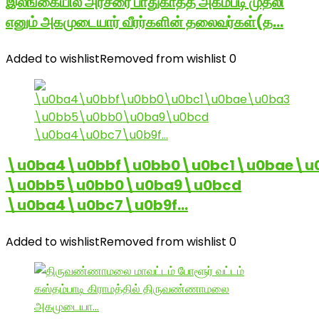
இலங்கையில் அரசரை பாதுகாத்த அகம்படி முதலி
எனும் அகமுடையார் வீரர்களின் தலைவர்கள்(த…
Added to wishlist
Removed from wishlist
0
\u0ba4\u0bbf\u0bb0\u0bc1\u0bae\u
\u0bb5\u0bb0\u0ba9\u0bcd
\u0ba4\u0bc7\u0b9f…
Added to wishlist
Removed from wishlist
0