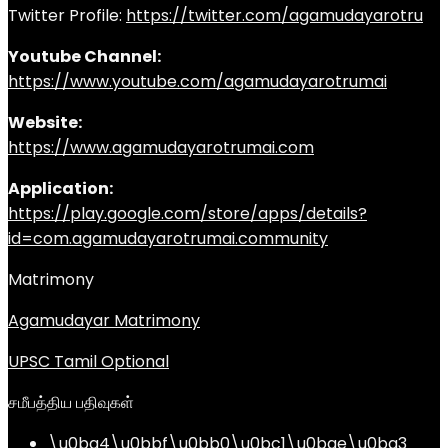
Twitter Profile:
https://twitter.com/agamudayarotru
Youtube Channel:
https://www.youtube.com/agamudayarotrumai
Website:
https://www.agamudayarotrumai.com
Application:
https://play.google.com/store/apps/details?
id=com.agamudayarotrumai.community
Matrimony
Agamudayar Matrimony
UPSC Tamil Optional
சமீபத்திய பதிவுகள்
\u0ba4\u0bbf\u0bb0\u0bc1\u0bae\u0ba3