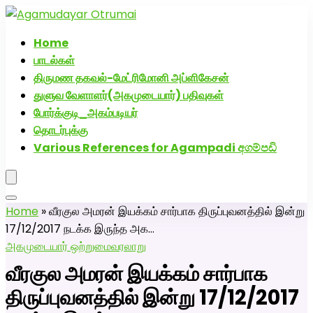
அகமுடையார் திருமண வரன்களுக்கு அகமுடையார்மேட்ரி-
பெண் வீட்டாருக்கு 100% இலவச திருமண சேவை! வாட்ஸப்
Home
எண்: 7200507629
பாடல்கள்
திருமண தகவல்-மேட்ரிமோனி அப்ளிகேசன்
துளுவ வேளாளர்(அகமுடையார்) பதிவுகள்
போர்க்குடி_அகம்படியர்
தொடர்புக்கு
Various References for Agampadi අගම්පඩි
Home
»
வீரகுல அமரன் இயக்கம் சார்பாக திருப்புவனத்தில் இன்று
17/12/2017 நடக்க இருந்த அக…
அகமுடையார் ஒற்றுமை
வரலாறு
வீரகுல அமரன் இயக்கம் சார்பாக
திருப்புவனத்தில் இன்று 17/12/2017