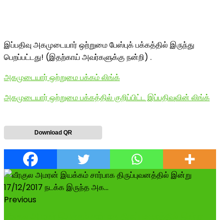
இப்பதிவு அகமுடையார் ஒற்றுமை பேஸ்புக் பக்கத்தில் இருந்து
பெறப்பட்டது! (இதற்காய் அவர்களுக்கு நன்றி) .
அகமுடையார் ஒற்றுமை பக்கம் லிங்க்
அகமுடையார் ஒற்றுமை பக்கத்தில் குறிப்பிட்ட இப்பதிவுவின் லிங்க்
Download QR
Previous
வீரகுல அமரன் இயக்கம் சார்பாக திருப்புவனத்தில் இன்று