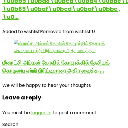
\u0bb5\u0ba8\u0bcd\u0ba4\u0bbe\u
\u0b85\u0baf\u0bcd\u0baf\u0bbe ,
\u0…
Added to wishlist
Removed from wishlist
0
மீனாட்சி அம்மன் கோவில் கோபுரத்தில் தேசியக்
கொடியை ஏற்றி பிரிட்டிசாரை அதிர வைத்த …
We will be happy to hear your thoughts
Leave a reply
You must be
logged in
to post a comment.
Search