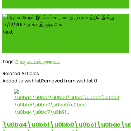
17/12/2017 நடக்க இருந்த அக...
Next
கிரகங்களின் பெயர்ச்சியால் கவலையா?நாள் என்ன கோள்
என்ன செய்யும் நாதன் உள் இருக்கைய...
Tags:
அகமுடையார் ஒற்றுமை
Related Articles
Added to wishlist
Removed from wishlist
0
\u0ba4\u0bbf\u0bb0\u0bc1\u0bae\u