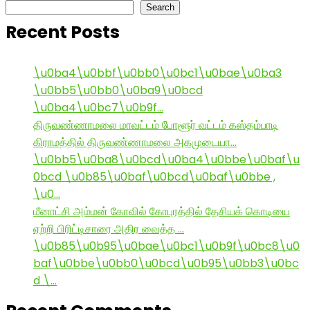
Search
Recent Posts
\u0ba4\u0bbf\u0bb0\u0bc1\u0bae\u0ba3
\u0bb5\u0bb0\u0ba9\u0bcd
\u0ba4\u0bc7\u0b9f…
திருவண்ணாமலை மாவட்டம் போளூர் வட்டம் கஸ்தம்பாடி
கிராமத்தில் திருவண்ணாமலை அகமுடையா…
\u0bb5\u0ba8\u0bcd\u0ba4\u0bbe\u0baf\u
0bcd \u0b85\u0baf\u0bcd\u0baf\u0bbe ,
\u0…
மீனாட்சி அம்மன் கோவில் கோபுரத்தில் தேசியக் கொடியை
ஏற்றி பிரிட்டிசாரை அதிர வைத்த …
\u0b85\u0b95\u0bae\u0bc1\u0b9f\u0bc8\u0
baf\u0bbe\u0bb0\u0bcd\u0b95\u0bb3\u0bc
d \…