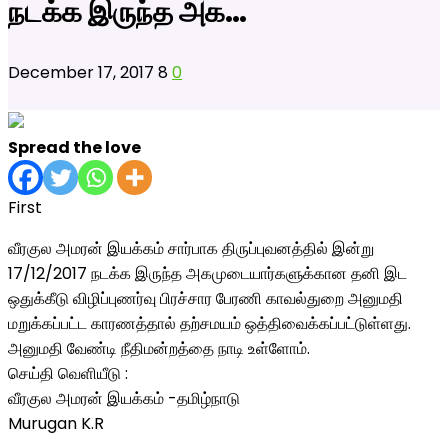
நடக்க இருந்த அக…
December 17, 2017
8
0
Spread the love
First
வீரகுல அமரன் இயக்கம் சார்பாக திருப்புவனத்தில் இன்று
17/12/2017 நடக்க இருந்த அகமுடையார்களுக்கான தனி இட
ஒதுக்கீடு விழிப்புணர்வு பிரச்சார பேரணி காவல்துறை அனுமதி
மறுக்கப்பட்ட காரணத்தால் தற்சமயம் ஒத்திவைக்கப்பட்டுள்ளது.
அனுமதி வேண்டி நீதிமன்றத்தை நாடி உள்ளோம்.
செய்தி வெளியீடு :
வீரகுல அமரன் இயக்கம் -தமிழ்நாடு
Murugan K.R