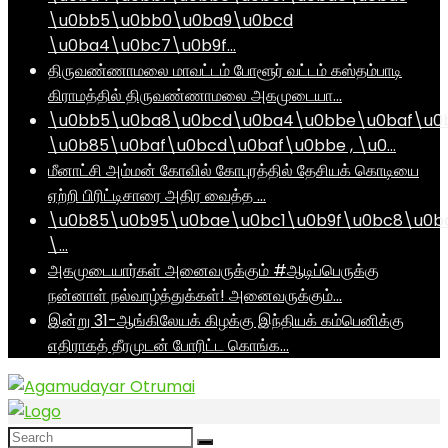
\u0bb5\u0bb0\u0ba9\u0bcd
\u0ba4\u0bc7\u0b9f…
திருவண்ணாமலை மாவட்டம் போளூர் வட்டம் கஸ்தம்பாடி
கிராமத்தில் திருவண்ணாமலை அகமுடையா…
\u0bb5\u0ba8\u0bcd\u0ba4\u0bbe\u0baf\u0
\u0b85\u0baf\u0bcd\u0baf\u0bbe , \u0…
மீனாட்சி அம்மன் கோவில் கோபுரத்தில் தேசியக் கொடியை
ஏற்றி பிரிட்டிசாரை அதிர வைத்த …
\u0b85\u0b95\u0bae\u0bc1\u0b9f\u0bc8\u0b
\…
அகமுடையார்கள் அனைவருக்கும் #ஆடிப்பெருக்கு
நன்னாள் நல்வாழ்த்துக்கள்! அனைவருக்கும்…
இன்று 31-ஆங்கிலேயக் கிழக்கு இந்தியக் கம்பெனிக்கு
எதிராகத் தீரமுடன் போரிட்ட கொங்க…