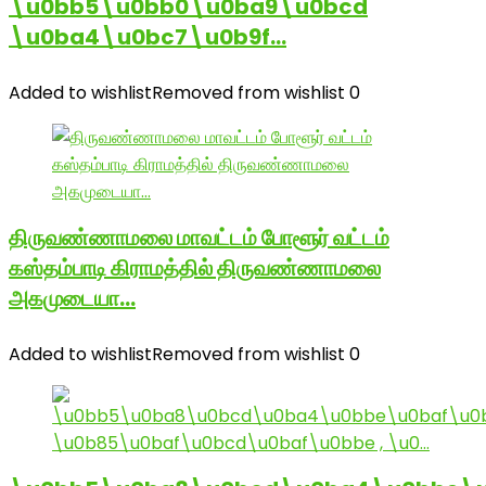
\u0bb5\u0bb0\u0ba9\u0bcd
\u0ba4\u0bc7\u0b9f…
Added to wishlist
Removed from wishlist
0
திருவண்ணாமலை மாவட்டம் போளூர் வட்டம்
கஸ்தம்பாடி கிராமத்தில் திருவண்ணாமலை
அகமுடையா…
Added to wishlist
Removed from wishlist
0