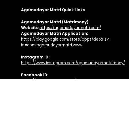
Agamudayar Matri Quick Links
Agamudayar Matri (Matrimony)
Website:
https://agamudayarmatri.com/
Agamudayar Matri Application:
https://play.google.com/store/apps/details?
id=com.agamudayarmatri.www
Instagram ID:
https://www.instagram.com/agamudayarmatrimony/
Facebook ID:
https://www.facebook.com/agamudayarmatri
Agamudayar Otrumai Quick Links
Facebook Page:
https://www.facebook.com/agamudayarotrumai
Twitter Profile:
https://twitter.com/agamudayarotru
Youtube Channel: