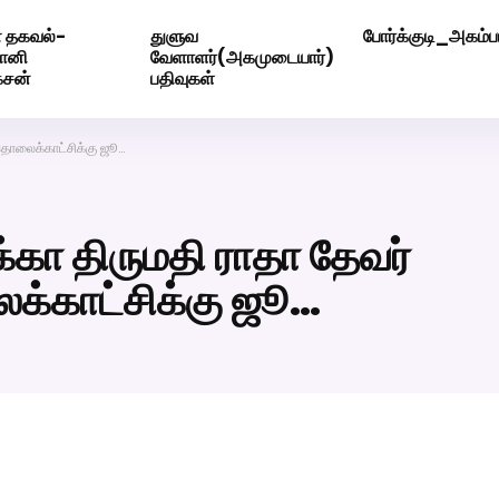
 தகவல்-
துளுவ
போர்க்குடி_அகம்பட
ெண் வீட்டாருக்கு 100% இலவச திருமண சேவை! வாட்ஸப் எண்: 720
மோனி
வேளாளர்(அகமுடையார்)
ேசன்
பதிவுகள்
 தொலைக்காட்சிக்கு ஜூ…
க்கா திருமதி ராதா தேவர்
்காட்சிக்கு ஜூ…