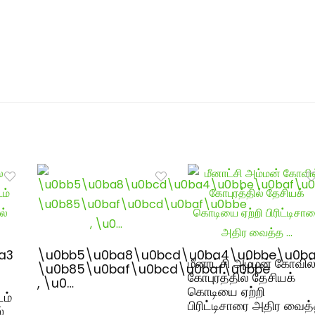
a3
\u0bb5\u0ba8\u0bcd\u0ba4\u0bbe\u0ba
மீனாட்சி அம்மன் கோவில
\u0b85\u0baf\u0bcd\u0baf\u0bbe
கோபுரத்தில் தேசியக்
, \u0…
கொடியை ஏற்றி
டம்
பிரிட்டிசாரை அதிர வைத
்