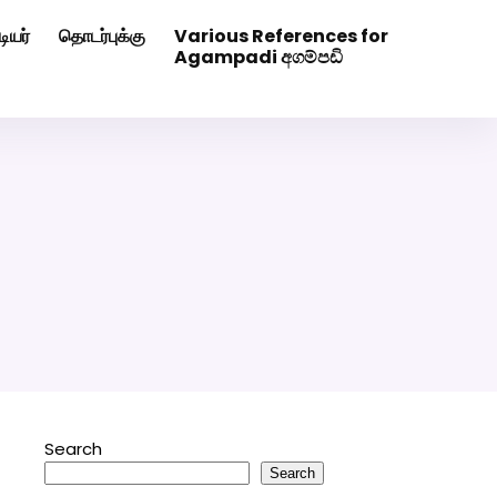
ியர்
தொடர்புக்கு
Various References for
0507629
Click Here to Download Matrimony App
Agampadi අගම්පඩි
Search
Search