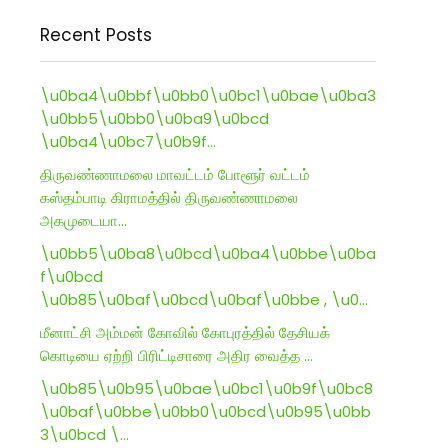
Recent Posts
\u0ba4\u0bbf\u0bb0\u0bc1\u0bae\u0ba3
\u0bb5\u0bb0\u0ba9\u0bcd
\u0ba4\u0bc7\u0b9f…
திருவண்ணாமலை மாவட்டம் போளூர் வட்டம்
கஸ்தம்பாடி கிராமத்தில் திருவண்ணாமலை
அகமுடையா…
\u0bb5\u0ba8\u0bcd\u0ba4\u0bbe\u0ba
f\u0bcd
\u0b85\u0baf\u0bcd\u0baf\u0bbe , \u0…
மீனாட்சி அம்மன் கோவில் கோபுரத்தில் தேசியக்
கொடியை ஏற்றி பிரிட்டிசாரை அதிர வைத்த …
\u0b85\u0b95\u0bae\u0bc1\u0b9f\u0bc8
\u0baf\u0bbe\u0bb0\u0bcd\u0b95\u0bb
3\u0bcd \…