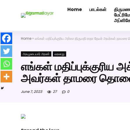
Home
பாடல்கள்
திருமண
அகமுடையார் திருமண வரன்களுக்கு அகமுடையார்மேட்ரி-ப
மேட்ரி
அப்ளிக
Home
»
எங்கள் மதிப்புக்குரிய அக்கா திருமதி ராதா தேவர் அவர்கள் தாமரை
அகமுடையார் அரண்
வரலாறு
எங்கள் மதிப்புக்குரிய அ
அவர்கள் தாமரை தொலைக
June 7, 2023
27
0