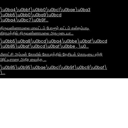
\u0ba4\u0bbf\u0bb0\u0bc1\u0bae\u0ba3
\u0bb5\u0bb0\u0ba9\u0bcd
\u0ba4\u0bc7\u0b9f…
திருவண்ணாமலை மாவட்டம் போளூர் வட்டம் கஸ்தம்பாடி
கிராமத்தில் திருவண்ணாமலை அகமுடையா…
\u0bb5\u0ba8\u0bcd\u0ba4\u0bbe\u0baf\u0bcd
\u0b85\u0baf\u0bcd\u0baf\u0bbe , \u0…
மீனாட்சி அம்மன் கோவில் கோபுரத்தில் தேசியக் கொடியை ஏற்றி
பிரிட்டிசாரை அதிர வைத்த …
\u0b85\u0b95\u0bae\u0bc1\u0b9f\u0bc8\u0baf\u0bbe\u
\…
அகமுடையார்கள் அனைவருக்கும் #ஆடிப்பெருக்கு நன்னாள்
நல்வாழ்த்துக்கள்! அனைவருக்கும்…
இன்று 31-ஆங்கிலேயக் கிழக்கு இந்தியக் கம்பெனிக்கு எதிராகத்
தீரமுடன் போரிட்ட கொங்க…