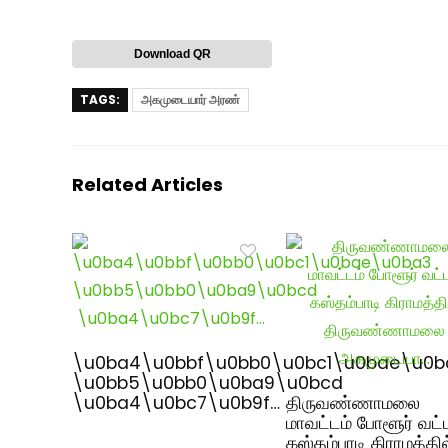
Download QR
TAGS:
அகமுடையார் அரண்
Related Articles
\u0ba4\u0bbf\u0bb0\u0bc1\u0bae\u0b
\u0bb5\u0bb0\u0ba9\u0bcd
\u0ba4\u0bc7\u0b9f…
திருவண்ணாமலை
மாவட்டம் போளூர் வட்
கஸ்தம்பாடி கிராமத்தில