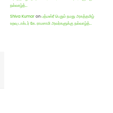
நல்வாழ்த்…
Shiva Kumar
on
பத்மஸ்ரீ பெறும் நமது அகத்தமிழ்
உறவு டாக்டர் கே. ராமசாமி அவர்களுக்கு நல்வாழ்த்…