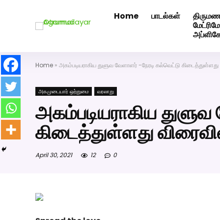
Home
பாடல்கள்
திருமண
அகமுடையார் திருமண வரன்களுக்கு அகமுடையார்மேட்ரி-ப
மேட்ரி
அப்ளிக
Home
»
அகம்படியராகிய துளுவ வேளாளர் -நேரடி கல்வெட்டு கிடைத்துள்ளது
அகமுடையார் ஒற்றுமை
வரலாறு
அகம்படியராகிய துளுவ 
கிடைத்துள்ளது விரைவி
April 30, 2021
12
0