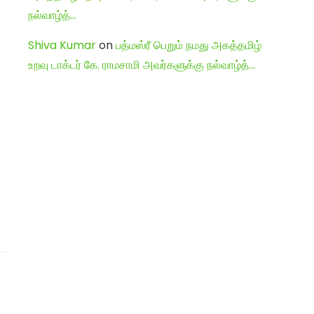
நல்வாழ்த்…
Shiva Kumar
on
பத்மஸ்ரீ பெறும் நமது அகத்தமிழ்
உறவு டாக்டர் கே. ராமசாமி அவர்களுக்கு நல்வாழ்த்…