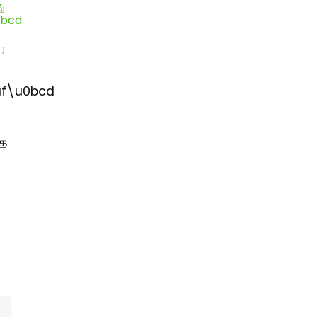
f\u0bcd
்
்த