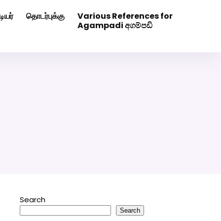
ியர்
தொடர்புக்கு
Various References for
0507629
Click Here to Download Matrimony App
Agampadi අගම්පඩි
Search
Search