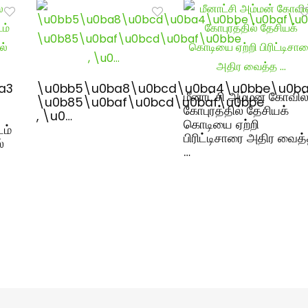
a3
\u0bb5\u0ba8\u0bcd\u0ba4\u0bbe\u0ba
மீனாட்சி அம்மன் கோவில
\u0b85\u0baf\u0bcd\u0baf\u0bbe
கோபுரத்தில் தேசியக்
, \u0…
கொடியை ஏற்றி
டம்
பிரிட்டிசாரை அதிர வைத
்
…