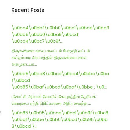
Recent Posts
\u0ba4\u0bbf\u0bb0\u0bc1\u0bae\u0ba3
\u0bb5\u0bb0\u0ba9\u0bcd
\u0ba4\u0bc7\u0b9f…
திருவண்ணாமலை மாவட்டம் போளூர் வட்டம்
கஸ்தம்பாடி கிராமத்தில் திருவண்ணாமலை
அகமுடையா…
\u0bb5\u0ba8\u0bcd\u0ba4\u0bbe\u0ba
f\u0bcd
\u0b85\u0baf\u0bcd\u0baf\u0bbe , \u0…
மீனாட்சி அம்மன் கோவில் கோபுரத்தில் தேசியக்
கொடியை ஏற்றி பிரிட்டிசாரை அதிர வைத்த …
த
\u0b85\u0b95\u0bae\u0bc1\u0b9f\u0bc8
\u0baf\u0bbe\u0bb0\u0bcd\u0b95\u0bb
3\u0bcd \…