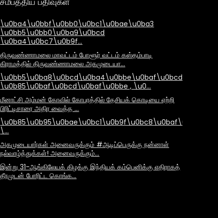
சமீபத்திய பதிவுகள்
\u0ba4\u0bbf\u0bb0\u0bc1\u0bae\u0ba3
\u0bb5\u0bb0\u0ba9\u0bcd
\u0ba4\u0bc7\u0b9f…
திருவண்ணாமலை மாவட்டம் போளூர் வட்டம் கஸ்தம்பாடி
கிராமத்தில் திருவண்ணாமலை அகமுடையா…
\u0bb5\u0ba8\u0bcd\u0ba4\u0bbe\u0baf\u0bcd
\u0b85\u0baf\u0bcd\u0baf\u0bbe , \u0…
மீனாட்சி அம்மன் கோவில் கோபுரத்தில் தேசியக் கொடியை ஏற்றி
பிரிட்டிசாரை அதிர வைத்த …
\u0b85\u0b95\u0bae\u0bc1\u0b9f\u0bc8\u0baf\u0bbe\u
\…
அகமுடையார்கள் அனைவருக்கும் #ஆடிப்பெருக்கு நன்னாள்
நல்வாழ்த்துக்கள்! அனைவருக்கும்…
இன்று 31-ஆங்கிலேயக் கிழக்கு இந்தியக் கம்பெனிக்கு எதிராகத்
தீரமுடன் போரிட்ட கொங்க…