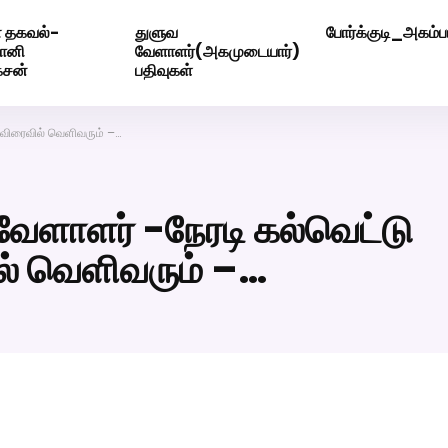
 தகவல்-
துளுவ
போர்க்குடி_அகம்பட
ெண் வீட்டாருக்கு 100% இலவச திருமண சேவை! வாட்ஸப் எண்: 720
மோனி
வேளாளர்(அகமுடையார்)
ேசன்
பதிவுகள்
 விரைவில் வெளிவரும் –…
வேளாளர் -நேரடி கல்வெட்டு
ல் வெளிவரும் –…