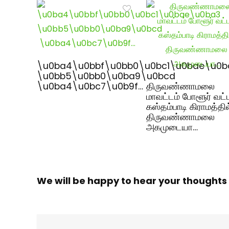
\u0ba4\u0bbf\u0bb0\u0bc1\u0bae\u0b
\u0bb5\u0bb0\u0ba9\u0bcd
\u0ba4\u0bc7\u0b9f…
திருவண்ணாமலை
மாவட்டம் போளூர் வட்
கஸ்தம்பாடி கிராமத்தில
திருவண்ணாமலை
அகமுடையா…
We will be happy to hear your thoughts