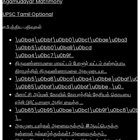
Agamudayar Matrimony
UPSC Tamil Optional
சமீபத்திய பதிவுகள்
\u0ba4\u0bbf\u0bb0\u0bc1\u0bae\u0ba3
\u0bb5\u0bb0\u0ba9\u0bcd
\u0ba4\u0bc7\u0b9f…
திருவண்ணாமலை மாவட்டம் போளூர் வட்டம் கஸ்தம்பாடி
கிராமத்தில் திருவண்ணாமலை அகமுடையா…
\u0bb5\u0ba8\u0bcd\u0ba4\u0bbe\u0baf\u0
\u0b85\u0baf\u0bcd\u0baf\u0bbe , \u0…
மீனாட்சி அம்மன் கோவில் கோபுரத்தில் தேசியக் கொடியை
ஏற்றி பிரிட்டிசாரை அதிர வைத்த …
\u0b85\u0b95\u0bae\u0bc1\u0b9f\u0bc8\u0b
\…
அகமுடையார்கள் அனைவருக்கும் #ஆடிப்பெருக்கு
நன்னாள் நல்வாழ்த்துக்கள்! அனைவருக்கும்…