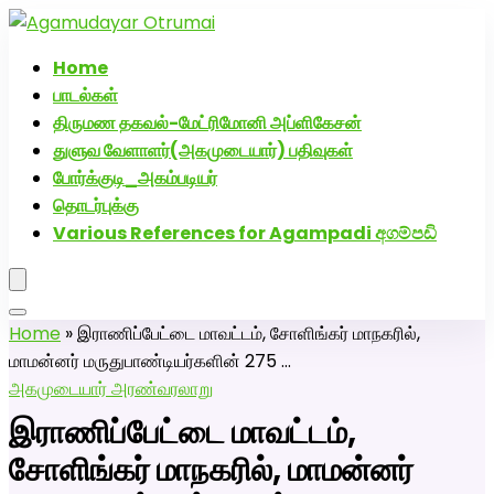
அகமுடையார் திருமண வரன்களுக்கு அகமுடையார்மேட்ரி-
பெண் வீட்டாருக்கு 100% இலவச திருமண சேவை! வாட்ஸப்
Home
எண்: 7200507629
பாடல்கள்
திருமண தகவல்-மேட்ரிமோனி அப்ளிகேசன்
துளுவ வேளாளர்(அகமுடையார்) பதிவுகள்
போர்க்குடி_அகம்படியர்
தொடர்புக்கு
Various References for Agampadi අගම්පඩි
Home
»
இராணிப்பேட்டை மாவட்டம், சோளிங்கர் மாநகரில்,
மாமன்னர் மருதுபாண்டியர்களின் 275 …
அகமுடையார் அரண்
வரலாறு
இராணிப்பேட்டை மாவட்டம்,
சோளிங்கர் மாநகரில், மாமன்னர்