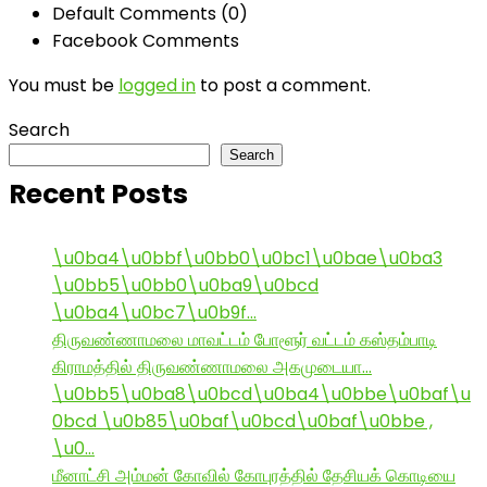
Default Comments (0)
Facebook Comments
You must be
logged in
to post a comment.
Search
Search
Recent Posts
\u0ba4\u0bbf\u0bb0\u0bc1\u0bae\u0ba3
\u0bb5\u0bb0\u0ba9\u0bcd
\u0ba4\u0bc7\u0b9f…
திருவண்ணாமலை மாவட்டம் போளூர் வட்டம் கஸ்தம்பாடி
கிராமத்தில் திருவண்ணாமலை அகமுடையா…
\u0bb5\u0ba8\u0bcd\u0ba4\u0bbe\u0baf\u
0bcd \u0b85\u0baf\u0bcd\u0baf\u0bbe ,
\u0…
மீனாட்சி அம்மன் கோவில் கோபுரத்தில் தேசியக் கொடியை