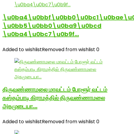
\u0ba4\u0bbf\u0bb0\u0bc1\u0bae\u
\u0bb5\u0bb0\u0ba9\u0bcd
\u0ba4\u0bc7\u0b9f…
Added to wishlist
Removed from wishlist
0
திருவண்ணாமலை மாவட்டம் போளூர் வட்டம்
கஸ்தம்பாடி கிராமத்தில் திருவண்ணாமலை
அகமுடையா…
Added to wishlist
Removed from wishlist
0