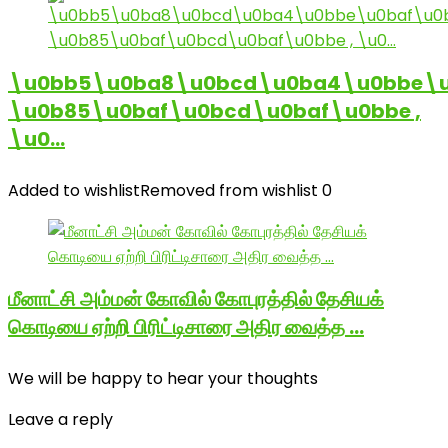
\u0bb5\u0ba8\u0bcd\u0ba4\u0bbe\u
\u0b85\u0baf\u0bcd\u0baf\u0bbe ,
\u0…
Added to wishlist
Removed from wishlist
0
மீனாட்சி அம்மன் கோவில் கோபுரத்தில் தேசியக்
கொடியை ஏற்றி பிரிட்டிசாரை அதிர வைத்த …
We will be happy to hear your thoughts
Leave a reply