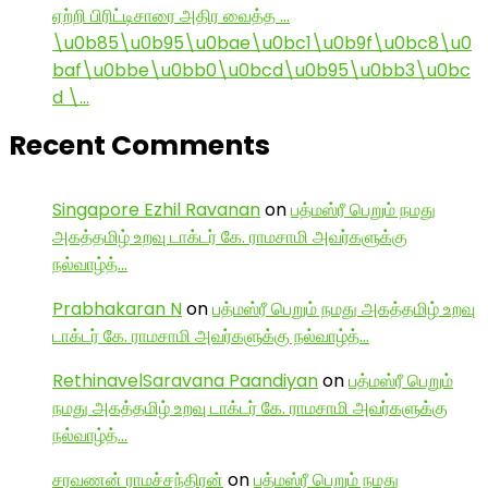
ஏற்றி பிரிட்டிசாரை அதிர வைத்த …
\u0b85\u0b95\u0bae\u0bc1\u0b9f\u0bc8\u0
baf\u0bbe\u0bb0\u0bcd\u0b95\u0bb3\u0bc
d \…
Recent Comments
Singapore Ezhil Ravanan
on
பத்மஸ்ரீ பெறும் நமது
அகத்தமிழ் உறவு டாக்டர் கே. ராமசாமி அவர்களுக்கு
நல்வாழ்த்…
Prabhakaran N
on
பத்மஸ்ரீ பெறும் நமது அகத்தமிழ் உறவு
டாக்டர் கே. ராமசாமி அவர்களுக்கு நல்வாழ்த்…
RethinavelSaravana Paandiyan
on
பத்மஸ்ரீ பெறும்
நமது அகத்தமிழ் உறவு டாக்டர் கே. ராமசாமி அவர்களுக்கு
நல்வாழ்த்…
சரவணன் ராமச்சந்திரன்
on
பத்மஸ்ரீ பெறும் நமது