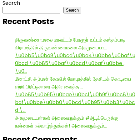
Search
Search
Recent Posts
திருவண்ணாமலை மாவட்டம் போளூர் வட்டம் கஸ்தம்பாடி
கிராமத்தில் திருவண்ணாமலை அகமுடையா…
\u0bb5\u0ba8\u0bcd\u0ba4\u0bbe\u0baf\u
0bcd \u0b85\u0baf\u0bcd\u0baf\u0bbe ,
\u0…
மீனாட்சி அம்மன் கோவில் கோபுரத்தில் தேசியக் கொடியை
ஏற்றி பிரிட்டிசாரை அதிர வைத்த …
\u0b85\u0b95\u0bae\u0bc1\u0b9f\u0bc8\u0
baf\u0bbe\u0bb0\u0bcd\u0b95\u0bb3\u0bc
d \…
அகமுடையார்கள் அனைவருக்கும் #ஆடிப்பெருக்கு
நன்னாள் நல்வாழ்த்துக்கள்! அனைவருக்கும்…
Recent Comments