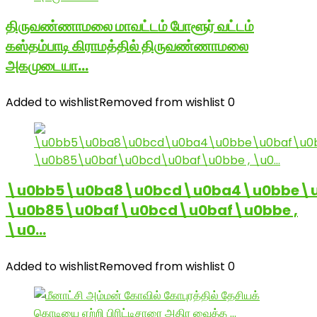
திருவண்ணாமலை மாவட்டம் போளூர் வட்டம்
கஸ்தம்பாடி கிராமத்தில் திருவண்ணாமலை
அகமுடையா…
Added to wishlist
Removed from wishlist
0
\u0bb5\u0ba8\u0bcd\u0ba4\u0bbe\u
\u0b85\u0baf\u0bcd\u0baf\u0bbe ,
\u0…
Added to wishlist
Removed from wishlist
0