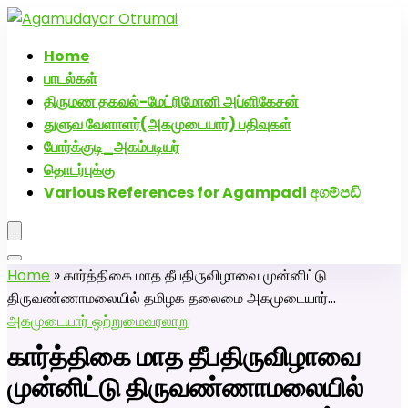
அகமுடையார் திருமண வரன்களுக்கு அகமுடையார்மேட்ரி-பெண்
திருமண சேவை! வாட்ஸப் எண்: 72005
Home
பாடல்கள்
திருமண தகவல்-மேட்ரிமோனி அப்ளிகேசன்
துளுவ வேளாளர்(அகமுடையார்) பதிவுகள்
போர்க்குடி_அகம்படியர்
தொடர்புக்கு
Various References for Agampadi අගම්පඩි
Home
»
கார்த்திகை மாத தீபதிருவிழாவை முன்னிட்டு
திருவண்ணாமலையில் தமிழக தலைமை அகமுடையார்…
அகமுடையார் ஒற்றுமை
வரலாறு
கார்த்திகை மாத தீபதிருவிழாவை
முன்னிட்டு திருவண்ணாமலையில்