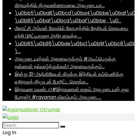
கிராமத்தில் திருவண்ணாமலை அகமுடையா…
\u0bb5\u0ba8\u0bcd\u0ba4\u0bbe\u0baf\u0
\u0b85\u0baf\u0bcd\u0baf\u0bbe , \u0…
மீனாட்சி அம்மன் கோவில் கோபுரத்தில் தேசியக் கொடியை
ஏற்றி பிரிட்டிசாரை அதிர வைத்த …
\u0b85\u0b95\u0bae\u0bc1\u0b9f\u0bc8\u0b
\…
அகமுடையார்கள் அனைவருக்கும் #ஆடிப்பெருக்கு
நன்னாள் நல்வாழ்த்துக்கள்! அனைவருக்கும்…
இன்று 31-ஆங்கிலேயக் கிழக்கு இந்தியக் கம்பெனிக்கு
எதிராகத் தீரமுடன் போரிட்ட கொங்க…
இராவண மவன்டா!#இராவணன் எனும் அகமுடையார் குல
பேரரசர்! #ravanan விளம்பரம்: அகமுடை…
Log In