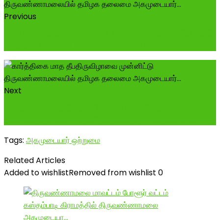
Previous
அகமுடையார்களுக்கான தனி இடஒதுக்கீட்டை வலியுறுத்தி
அண்ணன் Murugan K.Rஅவர்கள் வருகி...
Next
கார்த்திகை மாத தீபதிருவிழாவை முன்னிட்டு
திருவண்ணாமலையில் தமிழக தலைமை அகமுடையார்...
Tags:
அகமுடையார் ஒற்றுமை
Related Articles
Added to wishlist
Removed from wishlist
0