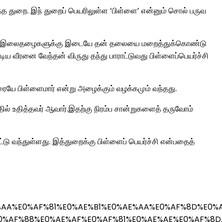
ந்த துறை. இந் துறைப் பெயரிலுள்ள ‘பிள்ளை’ என்னும் சொல் பருவ
ன்னரும் இலைதழைகளுக்கு இடையே தன் தலையை மறைத்துக்கொண்டு
ய வீரனை வேந்தன் விருது தந்து பாராட்டுவது பிள்ளைப்பெயர்ச்சி
ரையே பிள்ளைமார் என்று அழைக்கும் வழக்கமும் வந்தது.
் உதித்தவர் ஆவார்.இதற்கு நிரம்ப சான்றுகளைத் தருவோம்
்டு வந்துள்ளது. இத்துறைக்கு பிள்ளைப் பெயர்ச்சி என்பதைத்
%E0%AE%AA%E0%AF%81%E0%AE%B1%E0%AE%AA%E0%AF%8
%AF%88%E0%AE%AF%E0%AF%81%E0%AE%AE%E0%AF%8D.