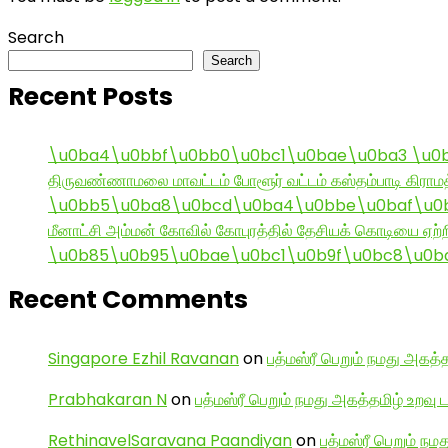
Search
Search
Recent Posts
\u0ba4\u0bbf\u0bb0\u0bc1\u0bae\u0ba3 \u0
திருவண்ணாமலை மாவட்டம் போளூர் வட்டம் கஸ்தம்பாடி கி
\u0bb5\u0ba8\u0bcd\u0ba4\u0bbe\u0baf\u0bc
மீனாட்சி அம்மன் கோவில் கோபுரத்தில் தேசியக் கொடியை ஏற்ற
\u0b85\u0b95\u0bae\u0bc1\u0b9f\u0bc8\u0b
Recent Comments
Singapore Ezhil Ravanan
on
பத்மஸ்ரீ பெறும் நமது அகத்த
Prabhakaran N
on
பத்மஸ்ரீ பெறும் நமது அகத்தமிழ் உறவு 
RethinavelSaravana Paandiyan
on
பத்மஸ்ரீ பெறும் நம