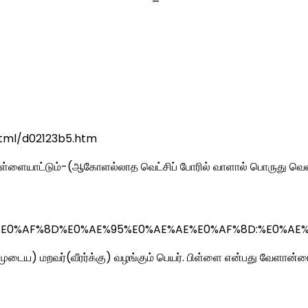
html/d02123b5.htm
ிள்ளையாட்டும்-(ஆகோளல்லாத வெட்சிப் போரில் வாளால் பொருது வென
0%AE%95%E0%AF%8D%E0%AE%95%E0%AE%AE%E0%AF%8D:
முடைய) மறவர்(வீரர்க்கு) வழங்கும் பெயர். பிள்ளை என்பது வேளான்மை