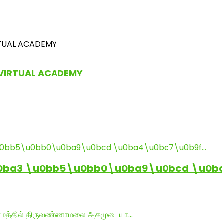
MIL VIRTUAL ACADEMY
0ba3 \u0bb5\u0bb0\u0ba9\u0bcd \u0b