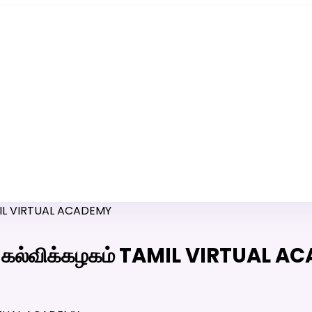
ரி-பெண் வீட்டாருக்கு 100% இலவச திருமண சேவை! வாட்ஸப் எண்:
7200507629
TAMIL VIRTUAL ACADEMY
யக் கல்விக்கழகம் TAMIL VIRTUAL 