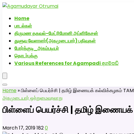
அகமுடையார் திருமண வரன்களுக்கு அகமுடையார்மேட்
Home
பாடல்கள்
திருமண தகவல்-மேட்ரிமோனி அப்ளிகேசன்
துளுவ வேளாளர்(அகமுடையார்) பதிவுகள்
போர்க்குடி_அகம்படியர்
தொடர்புக்கு
Various References for Agampadi අගම්පඩි
Home
»
பிள்ளைப் பெயர்ச்சி | தமிழ் இணையக் கல்விக்கழகம் 
அகமுடையார் ஒற்றுமை
வரலாறு
பிள்ளைப் பெயர்ச்சி | தமிழ் இணை
March 17, 2019
182
0