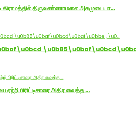
ாடி கிராமத்தில் திருவண்ணாமலை அகமுடையா…
baf\u0bcd \u0b85\u0baf\u0bcd\u0baf
ை ஏற்றி பிரிட்டிசாரை அதிர வைத்த …