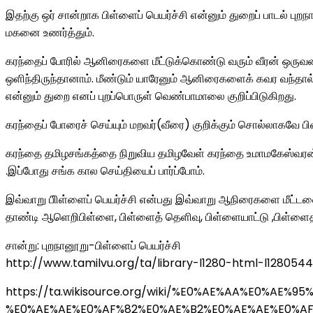
இதற்கு ஒர் சான்றாக பிள்ளைப் பெயர்ச்சி என்னும் துறைப் பாடல் பு
மகனை உணர்த்தும்.
கரந்தைப் போரில் ஆனிரைகளை மீட்டுக்கொண்டு வரும் வீரன் ஒரு
ஒளிந்திருந்தானாம். மீண்டும் யாரேனும் ஆனிரைகளைக் கவர வந்தால் 
என்னும் துறை எனப் புறப்பொருள் வெண்பாமாலை குறிப்பிடுகிறது.
கரந்தைப் போரைச் செய்யும் மறவர்(வீரை) குறிக்கும் சொல்லாகவே பி
கரந்தை தமிழசங்கத்தை நிறுவிய தமிழவேள் கரந்தை உமாமகேஸ்வரன் 
.இப்போது சங்க கால செய்தியைப் பார்ப்போம்.
இவ்வாறு பிிள்ளைப் பெயர்ச்சி என்பது இவ்வாறு ஆநிரைகளை மீட்டலையு
தாண்டி ஆளெறிபிள்ளை, பிள்ளைத் தெளிவு, பிள்ளையாட்டு ,பிள்ளைதம
சான்று: புறநானூறு-பிள்ளைப் பெயர்ச்சி
http://www.tamilvu.org/ta/library-l1280-html-l1280544
https://ta.wikisource.org/wiki/%E0%AE%AA%E0
%E0%AE%AE%E0%AF%82%E0%AE%B2%E0%AE%AE%E0%AF