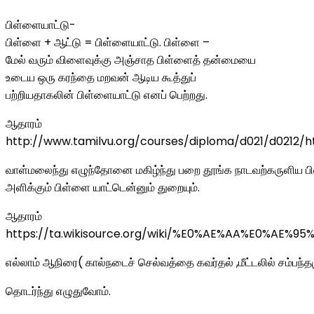
பிள்ளையாட்டு-
பிள்ளை + ஆட்டு = பிள்ளையாட்டு. பிள்ளை –
மேல் வரும் விளைவுக்கு அஞ்சாத பிள்ளைத் தன்மையை
உடைய ஒரு கரந்தை மறவன் ஆடிய கூத்துப்
பற்றியதாகலின் பிள்ளையாட்டு எனப் பெற்றது.
ஆதாரம்
http://www.tamilvu.org/courses/diploma/d021/d0212/
வாள்மலைந்து எழுந்தோனை மகிழ்ந்து பறை தூங்க நாடவற்கருளிய ப
அளிக்கும் பிள்ளை யாட்டென்னும் துறையும்.
ஆதாரம்
https://ta.wikisource.org/wiki/%E0%AE%AA%E
எல்லாம் ஆநிரை( கால்நடைச் செல்வத்தை கவர்தல் ,மீட்டலில் சம்பந்த
தொடர்ந்து எழுதுவோம்.