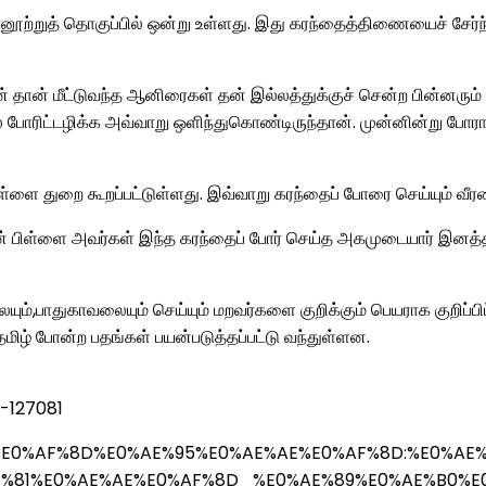
றநானூற்றுத் தொகுப்பில் ஒன்று உள்ளது. இது கரந்தைத்திணையைச் சேர்
வன் தான் மீட்டுவந்த ஆனிரைகள் தன் இல்லத்துக்குச் சென்ற பி
போரிட்டழிக்க அவ்வாறு ஒளிந்துகொண்டிருந்தான். முன்னின்று போராடி
ள்ளை துறை கூறப்பட்டுள்ளது. இவ்வாறு கரந்தைப் போரை செய்யும் வீர
பிள்ளை அவர்கள் இந்த கரந்தைப் போர் செய்த அகமுடையார் இனத்தில
ம்,பாதுகாவலையும் செய்யும் மறவர்களை குறிக்கும் பெயராக குறிப்பிட
ிழ் போன்ற பதங்கள் பயன்படுத்தப்பட்டு வந்துள்ளன.
-127081
%AE%95%E0%AF%8D%E0%AE%95%E0%AE%AE%E0%AF%8D:
%81%E0%AE%AE%E0%AF%8D_%E0%AE%89%E0%AE%B0%E0