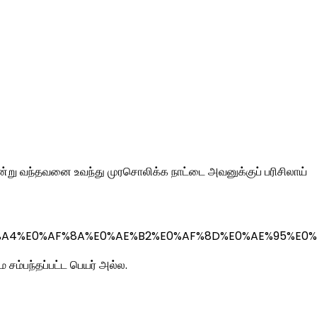
்று வந்தவனை உவந்து முரசொலிக்க நாட்டை அவனுக்குப் பரிசிலாய்
%E0%AE%A4%E0%AF%8A%E0%AE%B2%E0%AF%8D%E0%AE%
 சம்பந்தப்பட்ட பெயர் அல்ல.