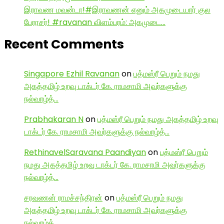
இராவண மவன்டா!#இராவணன் எனும் அகமுடையார் குல
பேரரசர்! #ravanan விளம்பரம்: அகமுடை…
Recent Comments
Singapore Ezhil Ravanan
on
பத்மஸ்ரீ பெறும் நமது
அகத்தமிழ் உறவு டாக்டர் கே. ராமசாமி அவர்களுக்கு
நல்வாழ்த்…
Prabhakaran N
on
பத்மஸ்ரீ பெறும் நமது அகத்தமிழ் உறவு
டாக்டர் கே. ராமசாமி அவர்களுக்கு நல்வாழ்த்…
RethinavelSaravana Paandiyan
on
பத்மஸ்ரீ பெறும்
நமது அகத்தமிழ் உறவு டாக்டர் கே. ராமசாமி அவர்களுக்கு
நல்வாழ்த்…
சரவணன் ராமச்சந்திரன்
on
பத்மஸ்ரீ பெறும் நமது
அகத்தமிழ் உறவு டாக்டர் கே. ராமசாமி அவர்களுக்கு
நல்வாழ்த்…