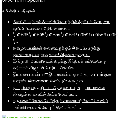
UPSC Tamil Optional
சமீபத்திய பதிவுகள்
மீனாட்சி அம்மன் கோவில் கோபுரத்தில் தேசியக் கொடியை
ஏற்றி பிரிட்டிசாரை அதிர வைத்த …
\u0b85\u0b95\u0bae\u0bc1\u0b9f\u0bc8\u0b
\…
அகமுடையார்கள் அனைவருக்கும் #ஆடிப்பெருக்கு
நன்னாள் நல்வாழ்த்துக்கள்! அனைவருக்கும்…
இன்று 31-ஆங்கிலேயக் கிழக்கு இந்தியக் கம்பெனிக்கு
எதிராகத் தீரமுடன் போரிட்ட கொங்க…
இராவண மவன்டா!#இராவணன் எனும் அகமுடையார் குல
பேரரசர்! #ravanan விளம்பரம்: அகமுடை…
நாம் தினமும், குறிப்பாக அகமுடையார் சமுதாய மக்கள்
தினமும் காலையில் கேட்க வேண்டிய …
கருமலையிலே கல்லெடுத்துக் காளையார் கோயில் உண்டு
பண்ணிமதுரைக் கோபுரம் தெரியக் கட்ட…