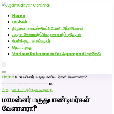
அகமுடையார் திருமண வரன்களுக்கு அகமுடையார்மேட்ரி-பெண்
திருமண சேவை! வாட்ஸப் எண்: 72005
Home
பாடல்கள்
திருமண தகவல்-மேட்ரிமோனி அப்ளிகேசன்
துளுவ வேளாளர்(அகமுடையார்) பதிவுகள்
போர்க்குடி_அகம்படியர்
தொடர்புக்கு
Various References for Agampadi අගම්පඩි
Home
»
மாமன்னர் மருதுபாண்டியர்கள் வேளாளரா?
————————————— ம…
அகமுடையார் ஒற்றுமை
வரலாறு
மாமன்னர் மருதுபாண்டியர்கள்
வேளாளரா?