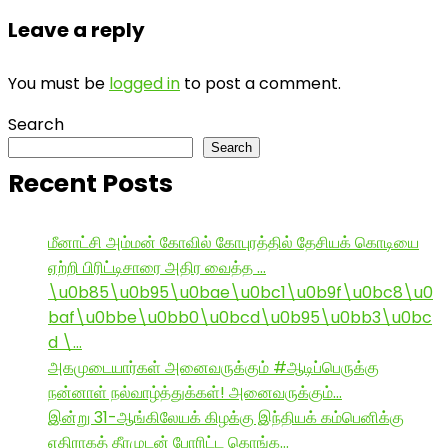
Leave a reply
You must be
logged in
to post a comment.
Search
Search
Recent Posts
மீனாட்சி அம்மன் கோவில் கோபுரத்தில் தேசியக் கொடியை
ஏற்றி பிரிட்டிசாரை அதிர வைத்த …
\u0b85\u0b95\u0bae\u0bc1\u0b9f\u0bc8\u0
baf\u0bbe\u0bb0\u0bcd\u0b95\u0bb3\u0bc
d \…
அகமுடையார்கள் அனைவருக்கும் #ஆடிப்பெருக்கு
நன்னாள் நல்வாழ்த்துக்கள்! அனைவருக்கும்…
இன்று 31-ஆங்கிலேயக் கிழக்கு இந்தியக் கம்பெனிக்கு
எதிராகத் தீரமுடன் போரிட்ட கொங்க…