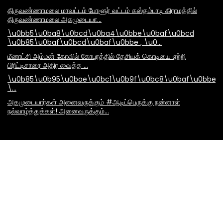
திருவண்ணாமலை மாவட்டம் போளூர் வட்டம் கஸ்தம்பாடி கிராமத்தில்
திருவண்ணாமலை அகமுடையா…
\u0bb5\u0ba8\u0bcd\u0ba4\u0bbe\u0baf\u0bcd
\u0b85\u0baf\u0bcd\u0baf\u0bbe , \u0…
மீனாட்சி அம்மன் கோவில் கோபுரத்தில் தேசியக் கொடியை ஏற்றி
பிரிட்டிசாரை அதிர வைத்த …
\u0b85\u0b95\u0bae\u0bc1\u0b9f\u0bc8\u0baf\u0bbe\
\…
அகமுடையார்கள் அனைவருக்கும் #ஆடிப்பெருக்கு நன்னாள்
நல்வாழ்த்துக்கள்! அனைவருக்கும்…