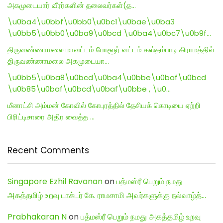
அகமுடையார் வீரர்களின் தலைவர்கள்(த…
\u0ba4\u0bbf\u0bb0\u0bc1\u0bae\u0ba3
\u0bb5\u0bb0\u0ba9\u0bcd \u0ba4\u0bc7\u0b9f…
திருவண்ணாமலை மாவட்டம் போளூர் வட்டம் கஸ்தம்பாடி கிராமத்தில்
திருவண்ணாமலை அகமுடையா…
\u0bb5\u0ba8\u0bcd\u0ba4\u0bbe\u0baf\u0bcd
\u0b85\u0baf\u0bcd\u0baf\u0bbe , \u0…
மீனாட்சி அம்மன் கோவில் கோபுரத்தில் தேசியக் கொடியை ஏற்றி
பிரிட்டிசாரை அதிர வைத்த …
Recent Comments
Singapore Ezhil Ravanan
on
பத்மஸ்ரீ பெறும் நமது
அகத்தமிழ் உறவு டாக்டர் கே. ராமசாமி அவர்களுக்கு நல்வாழ்த்…
Prabhakaran N
on
பத்மஸ்ரீ பெறும் நமது அகத்தமிழ் உறவு