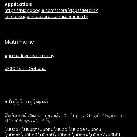
Application:
https://play.google.com/store/apps/details?
id=com.agamudayarotrumai.community
Matrimony
Agamudayar Matrimony
UPSC Tamil Optional
சமீபத்திய பதிவுகள்
இலங்கையில் அரசரை பாதுகாத்த அகம்படி முதலி எனும் அகமுடையார்
வீரர்களின் தலைவர்கள்(த…
\u0ba4\u0bbf\u0bb0\u0bc1\u0bae\u0ba3
\u0bb5\u0bb0\u0ba9\u0bcd \u0ba4\u0bc7\u0b9f…