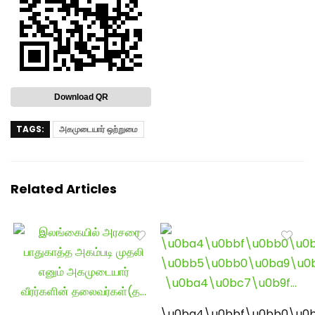
Download QR
TAGS:
அகமுடையார் ஒற்றுமை
Related Articles
\u0ba4\u0bbf\u0bb0\u0b