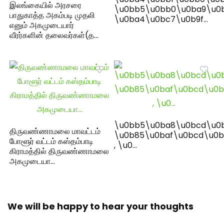
இலங்கையில் அரசரை
\u0bb5\u0bb0\u0ba9\u0
பாதுகாத்த அகம்படி முதலி
\u0ba4\u0bc7\u0b9f…
எனும் அகமுடையார்
வீரர்களின் தலைவர்கள்(த…
\u0bb5\u0ba8\u0bcd\u0
திருவண்ணாமலை மாவட்டம்
\u0b85\u0baf\u0bcd\u0b
போளூர் வட்டம் கஸ்தம்பாடி
, \u0…
கிராமத்தில் திருவண்ணாமலை
அகமுடையா…
We will be happy to hear your thoughts