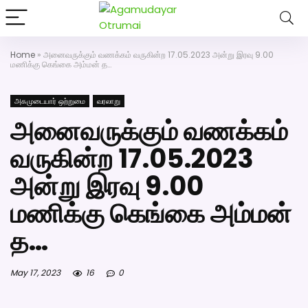
அகமுடையார் திருமண வரன்களுக்கு
அகமுடையார்மேட்ரி-பெண் வீட்டாருக்கு
Click Here to Dow
100% இலவச திருமண சேவை! வாட்ஸப்
எண்: 7200507629
Home
»
அனைவருக்கும் வணக்கம் வருகின்ற 17.05.2023 அன்று இரவு 9.00
மணிக்கு கெங்கை அம்மன் த…
அகமுடையார் ஒற்றுமை
வரலாறு
அனைவருக்கும் வணக்கம்
வருகின்ற 17.05.2023
அன்று இரவு 9.00
மணிக்கு கெங்கை அம்மன்
த…
May 17, 2023
16
0