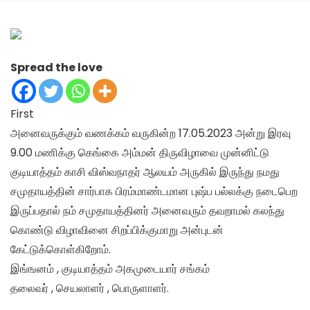
Spread the love
First
அனைவருக்கும் வணக்கம் வருகின்ற 17.05.2023 அன்று இரவு
9.00 மணிக்கு கெங்கை அம்மன் திருவிழாவை முன்னிட்டு
குடியாத்தம் காசி விஸ்வநாதர் ஆலயம் அருகில் இருந்து நமது
சமுதாயத்தின் சார்பாக பிரம்மாண்டமான புஷ்ப பல்லக்கு
நடைபெற
இருப்பதால் நம் சமுதாயத்தினர் அனைவரும் தவறாமல் கலந்து
கொண்டு விழாவினை சிறப்பிக்குமாறு அன்புடன்
கேட்டுக்கொள்கிறோம்.
இங்ஙனம் , குடியாத்தம் அகமுடையார் சங்கம்
தலைவர் , செயலாளர் , பொருளாளர்.