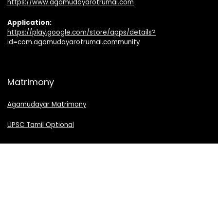
https://www.agamudayarotrumai.com
Application:
https://play.google.com/store/apps/details?
id=com.agamudayarotrumai.community
Matrimony
Agamudayar Matrimony
UPSC Tamil Optional
சமீபத்திய பதிவுகள்
இலங்கையில் அரசரை பாதுகாத்த அகம்படி முதலி எனும் அகமுடையார்
வீரர்களின் தலைவர்கள்(த…