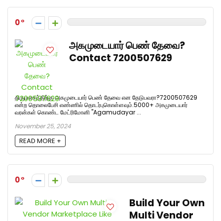
0
அகமுடையார் பெண் தேவை?
Contact 7200507629
திருமணத்திற்கு அகமுடையார் பெண் தேவை என தேடுபவரா?7200507629
என்ற தொலைபேசி எண்ணில் தொடர்புகொள்ளவும்.5000+ அகமுடையார்
வரன்கள் கொண்ட மேட்ரிமோனி "Agamudayar ...
November 25, 2024
READ MORE +
0
Build Your Own
Multi Vendor