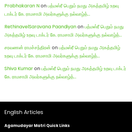
Prabhakaran N
on
பத்மஸ்ரீ பெறும் நமது அகத்தமிழ் உறவு
டாக்டர் கே. ராமசாமி அவர்களுக்கு நல்வாழ்த்…
RethinavelSaravana Paandiyan
on
பத்மஸ்ரீ பெறும் நமது
அகத்தமிழ் உறவு டாக்டர் கே. ராமசாமி அவர்களுக்கு நல்வாழ்த்…
சரவணன் ராமச்சந்திரன்
on
பத்மஸ்ரீ பெறும் நமது அகத்தமிழ்
உறவு டாக்டர் கே. ராமசாமி அவர்களுக்கு நல்வாழ்த்…
Shiva Kumar
on
பத்மஸ்ரீ பெறும் நமது அகத்தமிழ் உறவு டாக்டர்
கே. ராமசாமி அவர்களுக்கு நல்வாழ்த்…
English Articles
Agamudayar Matri Quick Links