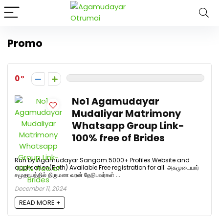
அகமுடையார் திருமண
வரன்களுக்கு
அகமுடையார்மேட்ரி-
பெண் வீட்டாருக்கு 100%
Click Here to Download Matri
Promo
இலவச திருமண சேவை!
வாட்ஸப் எண்:
7200507629
0
No1 Agamudayar
Mudaliyar Matrimony
Whatsapp Group Link-
100% free of Brides
Run by Agamudayar Sangam.5000+ Profiles.Website and
application(Both) Available.Free registration for all. அகமுடையார்
சமுதாயத்தில் திருமண வரன் தேடுபவர்கள் ...
December 11, 2024
READ MORE +