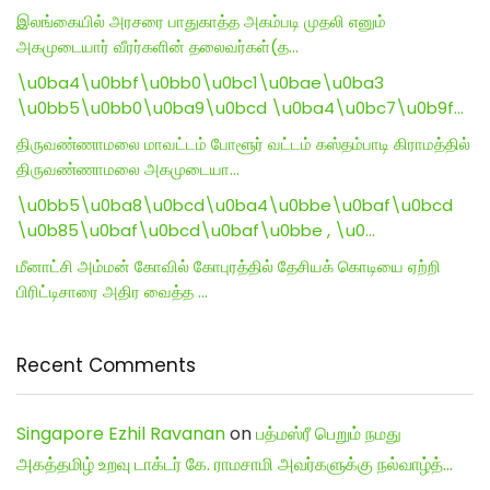
இலங்கையில் அரசரை பாதுகாத்த அகம்படி முதலி எனும்
அகமுடையார் வீரர்களின் தலைவர்கள்(த…
\u0ba4\u0bbf\u0bb0\u0bc1\u0bae\u0ba3
\u0bb5\u0bb0\u0ba9\u0bcd \u0ba4\u0bc7\u0b9f…
திருவண்ணாமலை மாவட்டம் போளூர் வட்டம் கஸ்தம்பாடி கிராமத்தில்
திருவண்ணாமலை அகமுடையா…
\u0bb5\u0ba8\u0bcd\u0ba4\u0bbe\u0baf\u0bcd
\u0b85\u0baf\u0bcd\u0baf\u0bbe , \u0…
மீனாட்சி அம்மன் கோவில் கோபுரத்தில் தேசியக் கொடியை ஏற்றி
பிரிட்டிசாரை அதிர வைத்த …
Recent Comments
Singapore Ezhil Ravanan
on
பத்மஸ்ரீ பெறும் நமது
அகத்தமிழ் உறவு டாக்டர் கே. ராமசாமி அவர்களுக்கு நல்வாழ்த்…