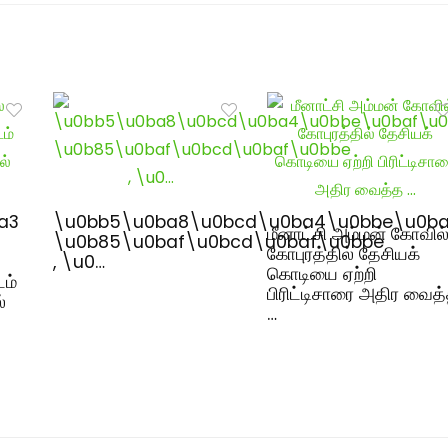
a3
\u0bb5\u0ba8\u0bcd\u0ba4\u0bbe\u0ba
மீனாட்சி அம்மன் கோவில
\u0b85\u0baf\u0bcd\u0baf\u0bbe
கோபுரத்தில் தேசியக்
, \u0…
கொடியை ஏற்றி
டம்
பிரிட்டிசாரை அதிர வைத
்
…