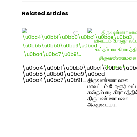
Related Articles
\u0ba4\u0bbf\u0bb0\u0bc1\u0bae\u0b
\u0bb5\u0bb0\u0ba9\u0bcd
\u0ba4\u0bc7\u0b9f…
திருவண்ணாமலை
மாவட்டம் போளூர் வட்
கஸ்தம்பாடி கிராமத்தில
திருவண்ணாமலை
அகமுடையா…