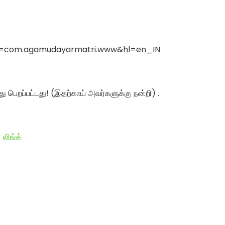
?id=com.agamudayarmatri.www&hl=en_IN
து பெறப்பட்டது! (இதற்காய் அவர்களுக்கு நன்றி) .
 லிங்க்