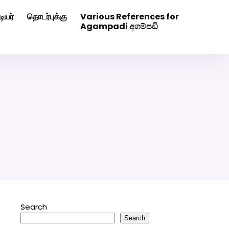
ியர்
தொடர்புக்கு
Various References for
0507629
Click Here to Download Matrimony App
Agampadi අගම්පඩි
Search
Search