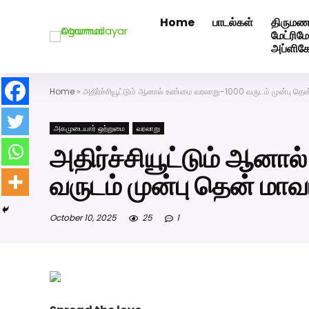
Home
பாடல்கள்
திருமண
அகமுடையார் திருமண வரன்களுக்கு அகமுடையார்மேட்ரி-ப
மேட்ரி
அப்ளிக
Home
»
அதிர்ச்சியூட்டும் ஆனால் உண்மை வரலாறு-1000 வருடம் முன்பு தெ
அகமுடையார் ஒற்றுமை
வரலாறு
அதிர்ச்சியூட்டும் ஆன
வருடம் முன்பு தென் மா
October 10, 2025
25
1