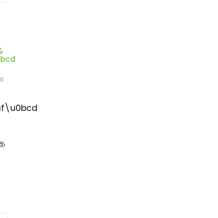
f\u0bcd
்
்த