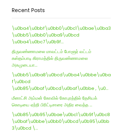
Recent Posts
\u0ba4\u0bbf\u0bb0\u0bc1\u0bae\u0ba3
\u0bb5\u0bb0\u0ba9\u0bcd
\u0ba4\u0bc7\u0b9f…
திருவண்ணாமலை மாவட்டம் போளூர் வட்டம்
கஸ்தம்பாடி கிராமத்தில் திருவண்ணாமலை
அகமுடையா…
ள
\u0bb5\u0ba8\u0bcd\u0ba4\u0bbe\u0ba
f\u0bcd
\u0b85\u0baf\u0bcd\u0baf\u0bbe , \u0…
மீனாட்சி அம்மன் கோவில் கோபுரத்தில் தேசியக்
கொடியை ஏற்றி பிரிட்டிசாரை அதிர வைத்த …
\u0b85\u0b95\u0bae\u0bc1\u0b9f\u0bc8
\u0baf\u0bbe\u0bb0\u0bcd\u0b95\u0bb
3\u0bcd \…