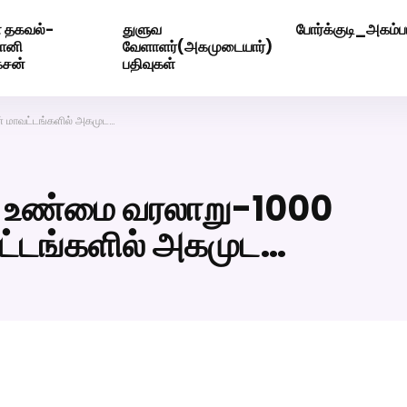
 தகவல்-
துளுவ
போர்க்குடி_அகம்பட
ெண் வீட்டாருக்கு 100% இலவச திருமண சேவை! வாட்ஸப் எண்: 720
மோனி
வேளாளர்(அகமுடையார்)
ேசன்
பதிவுகள்
ன் மாவட்டங்களில் அகமுட…
ால் உண்மை வரலாறு-1000
வட்டங்களில் அகமுட…