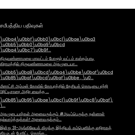
சமீபத்திய பதிவுகள்
\u0ba4\u0bbf\u0bb0\u0bc1\u0bae\u0ba3
\u0bb5\u0bb0\u0ba9\u0bcd
\u0ba4\u0bc7\u0b9f…
திருவண்ணாமலை மாவட்டம் போளூர் வட்டம் கஸ்தம்பாடி
கிராமத்தில் திருவண்ணாமலை அகமுடையா…
\u0bb5\u0ba8\u0bcd\u0ba4\u0bbe\u0baf\u0bcd
\u0b85\u0baf\u0bcd\u0baf\u0bbe , \u0…
மீனாட்சி அம்மன் கோவில் கோபுரத்தில் தேசியக் கொடியை ஏற்றி
பிரிட்டிசாரை அதிர வைத்த …
\u0b85\u0b95\u0bae\u0bc1\u0b9f\u0bc8\u0baf\u0bbe\u
\…
அகமுடையார்கள் அனைவருக்கும் #ஆடிப்பெருக்கு நன்னாள்
நல்வாழ்த்துக்கள்! அனைவருக்கும்…
இன்று 31-ஆங்கிலேயக் கிழக்கு இந்தியக் கம்பெனிக்கு எதிராகத்
தீரமுடன் போரிட்ட கொங்க…