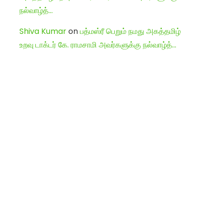
நல்வாழ்த்…
Shiva Kumar
on
பத்மஸ்ரீ பெறும் நமது அகத்தமிழ்
உறவு டாக்டர் கே. ராமசாமி அவர்களுக்கு நல்வாழ்த்…