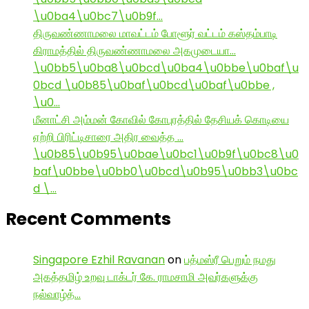
\u0ba4\u0bc7\u0b9f…
திருவண்ணாமலை மாவட்டம் போளூர் வட்டம் கஸ்தம்பாடி
கிராமத்தில் திருவண்ணாமலை அகமுடையா…
\u0bb5\u0ba8\u0bcd\u0ba4\u0bbe\u0baf\u
0bcd \u0b85\u0baf\u0bcd\u0baf\u0bbe ,
\u0…
மீனாட்சி அம்மன் கோவில் கோபுரத்தில் தேசியக் கொடியை
ஏற்றி பிரிட்டிசாரை அதிர வைத்த …
\u0b85\u0b95\u0bae\u0bc1\u0b9f\u0bc8\u0
baf\u0bbe\u0bb0\u0bcd\u0b95\u0bb3\u0bc
d \…
Recent Comments
Singapore Ezhil Ravanan
on
பத்மஸ்ரீ பெறும் நமது
அகத்தமிழ் உறவு டாக்டர் கே. ராமசாமி அவர்களுக்கு
நல்வாழ்த்…