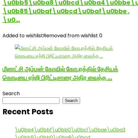
\u0bb5\u0ba8\u0bcd\u0ba4\u0bbe\u
\u0b85\u0baf\u0bcd\u0baf\u0bbe ,
\u0…
Added to wishlist
Removed from wishlist
0
மீனாட்சி அம்மன் கோவில் கோபுரத்தில் தேசியக்
கொடியை ஏற்றி பிரிட்டிசாரை அதிர வைத்த …
Search
Search
Recent Posts
\u0ba4\u0bbf\u0bb0\u0bc1\u0bae\u0ba3
\u0bb5\u0bb0\u0ba9\u0bcd