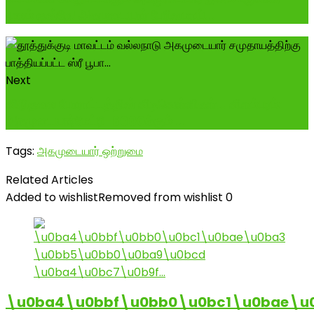
மூலம் ஒன்றே! அகமுடையார் பேரினமாய்...
Next
விடுதலை போராட்டத்தின் விடிவெள்ளிகள்... விளம்பரம்:
அகமுடையார்மேட்ரி-6000க்கும் ...
Tags:
அகமுடையார் ஒற்றுமை
Related Articles
Added to wishlist
Removed from wishlist
0
\u0ba4\u0bbf\u0bb0\u0bc1\u0bae\u