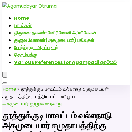
அகமுடையார் திருமண வரன்களுக்கு அகமுடையார்மேட்ரி-
பெண் வீட்டாருக்கு 100% இலவச திருமண சேவை! வாட்ஸப்
Home
எண்: 7200507629
பாடல்கள்
திருமண தகவல்-மேட்ரிமோனி அப்ளிகேசன்
துளுவ வேளாளர்(அகமுடையார்) பதிவுகள்
போர்க்குடி_அகம்படியர்
தொடர்புக்கு
Various References for Agampadi අගම්පඩි
Home
»
தூத்துக்குடி மாவட்டம் வல்லநாடு அகமுடையார்
சமுதாயத்திற்கு பாத்தியப்பட்ட ஸ்ரீ பூபா…
அகமுடையார் ஒற்றுமை
வரலாறு
தூத்துக்குடி மாவட்டம் வல்லநாடு
அகமுடையார் சமுதாயத்திற்கு