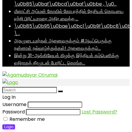
\u0b85\u0baf\u0bcd\u0baf\u0bbe , \u0…
மீனாட்சி அம்மன் கோவில் கோபுரத்தில் தேசியக் கொடியை
ஏற்றி பிரிட்டிசாரை அதிர வைத்த …
\u0b85\u0b95\u0bae\u0bc1\u0b9f\u0bc8\u0b
\…
அகமுடையார்கள் அனைவருக்கும் #ஆடிப்பெருக்கு
நன்னாள் நல்வாழ்த்துக்கள்! அனைவருக்கும்…
இன்று 31-ஆங்கிலேயக் கிழக்கு இந்தியக் கம்பெனிக்கு
எதிராகத் தீரமுடன் போரிட்ட கொங்க…
Log In
Username
Password
Lost Password?
Remember me
Login