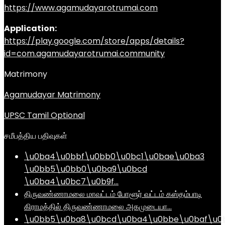
https://www.agamudayarotrumai.com
Application:
https://play.google.com/store/apps/details?
id=com.agamudayarotrumai.community
Matrimony
Agamudayar Matrimony
UPSC Tamil Optional
சமீபத்திய பதிவுகள்
\u0ba4\u0bbf\u0bb0\u0bc1\u0bae\u0ba3
\u0bb5\u0bb0\u0ba9\u0bcd
\u0ba4\u0bc7\u0b9f…
திருவண்ணாமலை மாவட்டம் போளூர் வட்டம் கஸ்தம்பாடி
கிராமத்தில் திருவண்ணாமலை அகமுடையா…
\u0bb5\u0ba8\u0bcd\u0ba4\u0bbe\u0baf\u0