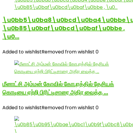
\u0bb5\u0ba8\u0bcd\u0ba4\u0bbe\u
\u0b85\u0baf\u0bcd\u0baf\u0bbe ,
\u0…
Added to wishlist
Removed from wishlist
0
மீனாட்சி அம்மன் கோவில் கோபுரத்தில் தேசியக்
கொடியை ஏற்றி பிரிட்டிசாரை அதிர வைத்த …
Added to wishlist
Removed from wishlist
0