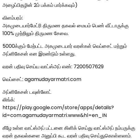
அழைப்பிதழின் 2ம் பக்கம் பார்க்கவும்)
விளம்பரம்:
அகமுடையார்மேட்ரி திருமண தகவல் மையம் பெண் வீட்டாருக்கு
100% முற்றிலும் திருமண சேவை.
5000க்கும் மேற்பட்ட அகமுடையார் வரன்கள் வெப்சைட் மற்றும்
அப்ளிகேசன் என இரண்டும் உள்ளது.
வரன் பதிவு செய்ய வாட்ஸ்அப் எண்: 7200507629
வெப்சைட்: agamudayarmatri.com
அப்ளிகேசன் டவுன்லோட்
லிங்க்:
https://play.google.com/store/apps/details?
id=com.agamudayarmatri.www&hl=en_IN
கீழே உள்ள வாட்ஸ்அப் பட்டனை கிளிக் செய்து வாட்ஸ்அப் நம்பருக்கு
வரன் தகவல்களை அனுப்பி கூட வரன் பதிவு செய்துகொள்ளலாம்.