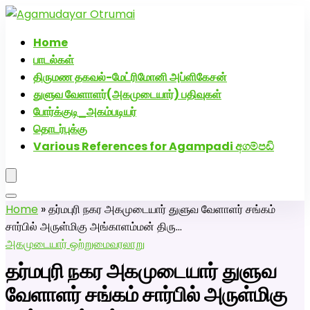
அகமுடையார் திருமண வரன்களுக்கு அகமுடையார்மேட்ரி-பெண்
திருமண சேவை! வாட்ஸப் எண்: 72005
Home
பாடல்கள்
திருமண தகவல்-மேட்ரிமோனி அப்ளிகேசன்
துளுவ வேளாளர்(அகமுடையார்) பதிவுகள்
போர்க்குடி_அகம்படியர்
தொடர்புக்கு
Various References for Agampadi අගම්පඩි
Home
»
தர்மபுரி நகர அகமுடையார் துளுவ வேளாளர் சங்கம்
சார்பில் அருள்மிகு அங்காளம்மன் திரு…
அகமுடையார் ஒற்றுமை
வரலாறு
தர்மபுரி நகர அகமுடையார் துளுவ
வேளாளர் சங்கம் சார்பில் அருள்மிகு