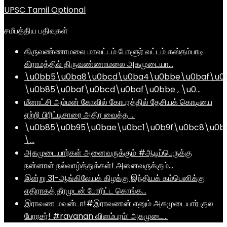
UPSC Tamil Optional
சமீபத்திய பதிவுகள்
திருவண்ணாமலை மாவட்டம் போளூர் வட்டம் கஸ்தம்பாடி
கிராமத்தில் திருவண்ணாமலை அகமுடையா…
\u0bb5\u0ba8\u0bcd\u0ba4\u0bbe\u0baf\u0
\u0b85\u0baf\u0bcd\u0baf\u0bbe , \u0…
மீனாட்சி அம்மன் கோவில் கோபுரத்தில் தேசியக் கொடியை
ஏற்றி பிரிட்டிசாரை அதிர வைத்த …
\u0b85\u0b95\u0bae\u0bc1\u0b9f\u0bc8\u0b
\…
அகமுடையார்கள் அனைவருக்கும் #ஆடிப்பெருக்கு
நன்னாள் நல்வாழ்த்துக்கள்! அனைவருக்கும்…
இன்று 31-ஆங்கிலேயக் கிழக்கு இந்தியக் கம்பெனிக்கு
எதிராகத் தீரமுடன் போரிட்ட கொங்க…
இராவண மவன்டா!#இராவணன் எனும் அகமுடையார் குல
பேரரசர்! #ravanan விளம்பரம்: அகமுடை…