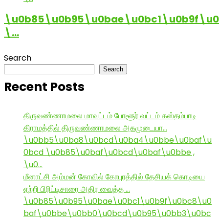
\u0b85\u0b95\u0bae\u0bc1\u0b9f\u
\…
Search
Search
Recent Posts
திருவண்ணாமலை மாவட்டம் போளூர் வட்டம் கஸ்தம்பாடி
கிராமத்தில் திருவண்ணாமலை அகமுடையா…
\u0bb5\u0ba8\u0bcd\u0ba4\u0bbe\u0baf\u
0bcd \u0b85\u0baf\u0bcd\u0baf\u0bbe ,
\u0…
மீனாட்சி அம்மன் கோவில் கோபுரத்தில் தேசியக் கொடியை
ஏற்றி பிரிட்டிசாரை அதிர வைத்த …
\u0b85\u0b95\u0bae\u0bc1\u0b9f\u0bc8\u0
baf\u0bbe\u0bb0\u0bcd\u0b95\u0bb3\u0bc