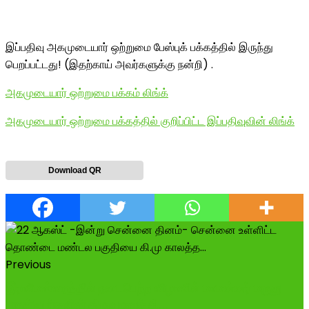
இப்பதிவு அகமுடையார் ஒற்றுமை பேஸ்புக் பக்கத்தில் இருந்து
பெறப்பட்டது! (இதற்காய் அவர்களுக்கு நன்றி) .
அகமுடையார் ஒற்றுமை பக்கம் லிங்க்
அகமுடையார் ஒற்றுமை பக்கத்தில் குறிப்பிட்ட இப்பதிவுவின் லிங்க்
Download QR
Previous
இராமேஸ்வரத்தில் நடைபெற்ற விழாவில் மாமன்னர் மருது
பாண்டியர்களின் திருவுருவச் சி...