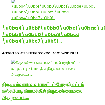
\u0ba4\u0bbf\u0bb0\u0bc1\u0bae\u
\u0bb5\u0bb0\u0ba9\u0bcd
\u0ba4\u0bc7\u0b9f…
Added to wishlist
Removed from wishlist
0
திருவண்ணாமலை மாவட்டம் போளூர் வட்டம்
கஸ்தம்பாடி கிராமத்தில் திருவண்ணாமலை
அகமுடையா…