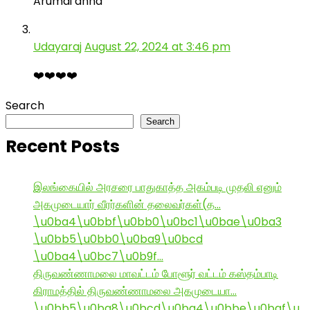
Arumai anna
Udayaraj
August 22, 2024 at 3:46 pm
❤️❤️❤️❤️
Search
Search
Recent Posts
இலங்கையில் அரசரை பாதுகாத்த அகம்படி முதலி எனும்
அகமுடையார் வீரர்களின் தலைவர்கள்(த…
\u0ba4\u0bbf\u0bb0\u0bc1\u0bae\u0ba3
\u0bb5\u0bb0\u0ba9\u0bcd
\u0ba4\u0bc7\u0b9f…
திருவண்ணாமலை மாவட்டம் போளூர் வட்டம் கஸ்தம்பாடி
கிராமத்தில் திருவண்ணாமலை அகமுடையா…
\u0bb5\u0ba8\u0bcd\u0ba4\u0bbe\u0baf\u