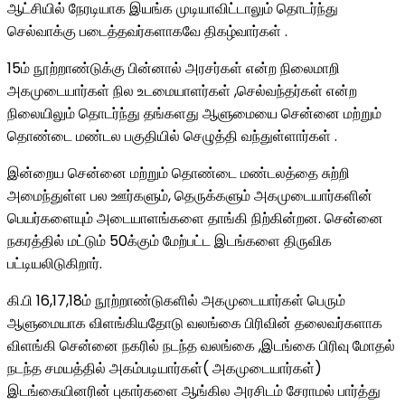
ஆட்சியில் நேரடியாக இயங்க முடியாவிட்டாலும் தொடர்ந்து
செல்வாக்கு படைத்தவர்களாகவே திகழ்வார்கள் .
15ம் நூற்றாண்டுக்கு பின்னால் அரசர்கள் என்ற நிலைமாறி
அகமுடையார்கள் நில உடமையாளர்கள் ,செல்வந்தர்கள் என்ற
நிலையிலும் தொடர்ந்து தங்களது ஆளுமையை சென்னை மற்றும்
தொண்டை மண்டல பகுதியில் செழுத்தி வந்துள்ளார்கள் .
இன்றைய சென்னை மற்றும் தொண்டை மண்டலத்தை சுற்றி
அமைந்துள்ள பல ஊர்களும், தெருக்களும் அகமுடையார்களின்
பெயர்களையும் அடையாளங்களை தாங்கி நிற்கின்றன. சென்னை
நகரத்தில் மட்டும் 50க்கும் மேற்பட்ட இடங்களை திருவிக
பட்டியலிடுகிறார்.
கி.பி 16,17,18ம் நூற்றாண்டுகளில் அகமுடையார்கள் பெரும்
ஆளுமையாக விளங்கியதோடு வலங்கை பிரிவின் தலைவர்களாக
விளங்கி சென்னை நகரில் நடந்த வலங்கை ,இடங்கை பிரிவு மோதல்
நடந்த சமயத்தில் அகம்படியார்கள்( அகமுடையார்கள்)
இடங்கையினரின் புகார்களை ஆங்கில அரசிடம் சேராமல் பார்த்து