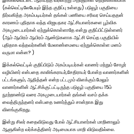
இக்கல்வெட்டை ஆராய்ந்த வரலாற்று அறிஞர்கள் நெடுங்காலமாக
(கல்வெட்டிலேயேயும் இந்த குறிப்பு உள்ளது) படுவூர் பகுதியை
நிர்வகித்த அகம்படியர்கள் தங்கள் பணியை சரிவர செய்யததன்
காரணம் புதிதாக வந்த விஜயநகர ஆட்சியாளர்களை பூர்விக
அகமுடையார்கள் ஏற்றுக்கொள்ளாதே என்று குறிப்பிட்டுள்ளனர்
(ஆம் ஆயிரம் ஆயிரம் ஆண்டுகளாக ஆட்சி செய்த பகுதியில்
புதிதாக வந்தவர்களின் மேலாண்மையை ஏற்றுக்கொள்ள மனம்
வருமா என்ன? )
இக்கல்வெட்டில் குறிப்பிடும் அகம்படியர்கள் வாணர் மற்றும் சோழர்
வழியினர் என்பதை காலிங்கராயர்,சேதிராயர் போன்ற வாணர்களின்
பட்டங்களும், ஆதித்தன் என்ற பட்டமும் விளக்கும்.மேலும்
வாணர்களின் ஆட்சிக்குட்பட்டிருந்த படுவூர் பகுதியை 15ம்
நூற்றாண்டு வரை அகமுடையார்கள் தங்கள் வசம் தக்க
வைத்திருந்தனர் என்பதை உணர்த்தும் சான்றாக இது
விளங்குகிறது.
இன்று சிலர் கதைவிடுவது போல் ஆட்சியாளர்கள் மாறினாலும்
ஆளுகின்ற வர்க்கத்தினர் அடிமையாக மாறி விடுவதில்லை.