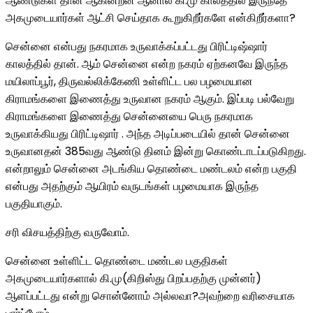
ஆண்டுகள் தான் ஆகின்றன ஆனால் கி.மு காலத்தில் இருந்தே
அகமுடையார்கள் ஆட்சி செய்தாக கூறுகிறீர்களே என்கிறீர்களா?
சென்னை என்பது நகரமாக உருவாக்கப்பட்டது பிரிட்டிஷ்ஷார்
காலத்தில் தான். ஆம் சென்னை என்ற நகரம் ஏற்கனவே இருந்த
மயிலாப்பூர், திருவல்லிக்கேணி உள்ளிட்ட பல பழமையான
கிராமங்களை இணைத்து உருவான நகரம் ஆகும். இப்படி பல்வேறு
கிராமங்களை இணைத்து சென்னையை பெரு நகரமாக
உருவாக்கியது பிரிட்டிஷார் . அந்த அடிப்படையில் தான் சென்னை
உருவானதன் 385வது ஆண்டு தினம் இன்று கொண்டாடப்படுகிறது.
என்றாலும் சென்னை அடங்கிய தொண்டை மண்டலம் என்ற பகுதி
என்பது அதற்கும் ஆயிரம் வருடங்கள் பழமையாக இருந்த
பகுதியாகும்.
சரி விசயத்திற்கு வருவோம்.
சென்னை உள்ளிட்ட தொண்டை மண்டல பகுதிகள்
அகமுடையார்களால் கி.மு(கிறிஸ்து பிறப்பதற்கு முன்னர்)
ஆளப்பட்டது என்று சொன்னோம் அல்லவா?அவற்றை வரிசையாக