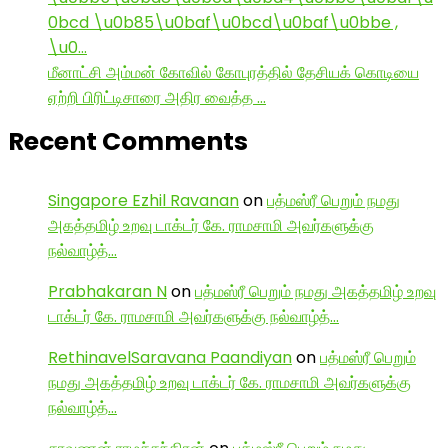
0bcd \u0b85\u0baf\u0bcd\u0baf\u0bbe ,
\u0…
மீனாட்சி அம்மன் கோவில் கோபுரத்தில் தேசியக் கொடியை
ஏற்றி பிரிட்டிசாரை அதிர வைத்த …
Recent Comments
Singapore Ezhil Ravanan
on
பத்மஸ்ரீ பெறும் நமது
அகத்தமிழ் உறவு டாக்டர் கே. ராமசாமி அவர்களுக்கு
நல்வாழ்த்…
Prabhakaran N
on
பத்மஸ்ரீ பெறும் நமது அகத்தமிழ் உறவு
டாக்டர் கே. ராமசாமி அவர்களுக்கு நல்வாழ்த்…
RethinavelSaravana Paandiyan
on
பத்மஸ்ரீ பெறும்
நமது அகத்தமிழ் உறவு டாக்டர் கே. ராமசாமி அவர்களுக்கு
நல்வாழ்த்…