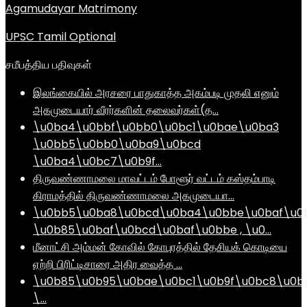
Agamudayar Matrimony
UPSC Tamil Optional
சமீபத்திய பதிவுகள்
இலங்கையில் அரசரை பாதுகாத்த அகம்படி முதலி எனும்
அகமுடையார் வீரர்களின் தலைவர்கள்(த…
\u0ba4\u0bbf\u0bb0\u0bc1\u0bae\u0ba3
\u0bb5\u0bb0\u0ba9\u0bcd
\u0ba4\u0bc7\u0b9f…
திருவண்ணாமலை மாவட்டம் போளூர் வட்டம் கஸ்தம்பாடி
கிராமத்தில் திருவண்ணாமலை அகமுடையா…
\u0bb5\u0ba8\u0bcd\u0ba4\u0bbe\u0baf\u0
\u0b85\u0baf\u0bcd\u0baf\u0bbe , \u0…
மீனாட்சி அம்மன் கோவில் கோபுரத்தில் தேசியக் கொடியை
ஏற்றி பிரிட்டிசாரை அதிர வைத்த …
\u0b85\u0b95\u0bae\u0bc1\u0b9f\u0bc8\u0b
\…