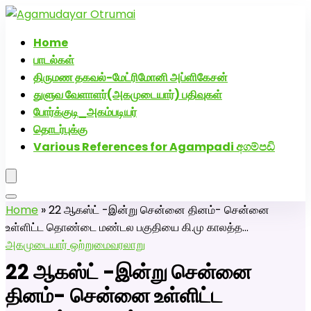
அகமுடையார் திருமண வரன்களுக்கு அகமுடையார்மேட்ரி-
பெண் வீட்டாருக்கு 100% இலவச திருமண சேவை! வாட்ஸப்
Home
எண்: 7200507629
பாடல்கள்
திருமண தகவல்-மேட்ரிமோனி அப்ளிகேசன்
துளுவ வேளாளர்(அகமுடையார்) பதிவுகள்
போர்க்குடி_அகம்படியர்
தொடர்புக்கு
Various References for Agampadi අගම්පඩි
Home
»
22 ஆகஸ்ட் -இன்று சென்னை தினம்- சென்னை
உள்ளிட்ட தொண்டை மண்டல பகுதியை கி.மு காலத்த…
அகமுடையார் ஒற்றுமை
வரலாறு
22 ஆகஸ்ட் -இன்று சென்னை
தினம்- சென்னை உள்ளிட்ட