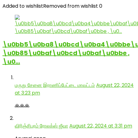
Added to wishlist
Removed from wishlist
0
\u0bb5\u0ba8\u0bcd\u0ba4\u0bbe\u
\u0b85\u0baf\u0bcd\u0baf\u0bbe ,
\u0…
மருது சேனை இராணிப்பேட்டை மாவட்டம்
August 22, 2024
at 3:23 pm
🙏🙏🙏
விரிஞ்சிபுரம் ரோலக்ஸ் ஜீவா
August 22, 2024 at 3:31 pm