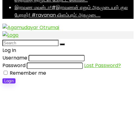
இராவண மவன்டா!#இராவணன் எனும் அகமுடையார் குல
பேரரசர்! #ravanan விளம்பரம்: அகமுடை…
Log In
Username
Password
Lost Password?
Remember me
Login