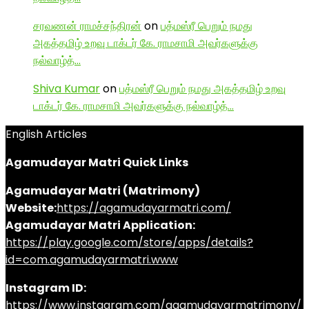
சரவணன் ராமச்சந்திரன்
on
பத்மஸ்ரீ பெறும் நமது
அகத்தமிழ் உறவு டாக்டர் கே. ராமசாமி அவர்களுக்கு
நல்வாழ்த்…
Shiva Kumar
on
பத்மஸ்ரீ பெறும் நமது அகத்தமிழ் உறவு
டாக்டர் கே. ராமசாமி அவர்களுக்கு நல்வாழ்த்…
English Articles
Agamudayar Matri Quick Links
Agamudayar Matri (Matrimony)
Website:
https://agamudayarmatri.com/
Agamudayar Matri Application:
https://play.google.com/store/apps/details?
id=com.agamudayarmatri.www
Instagram ID:
https://www.instagram.com/agamudayarmatrimony/