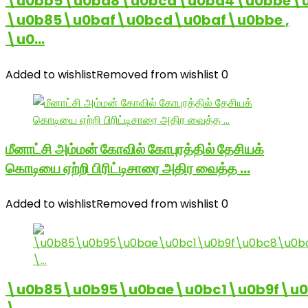
\u0bb5\u0ba8\u0bcd\u0ba4\u0bbe\u
\u0b85\u0baf\u0bcd\u0baf\u0bbe ,
\u0…
Added to wishlist
Removed from wishlist
0
மீனாட்சி அம்மன் கோவில் கோபுரத்தில் தேசியக்
கொடியை ஏற்றி பிரிட்டிசாரை அதிர வைத்த …
Added to wishlist
Removed from wishlist
0
\u0b85\u0b95\u0bae\u0bc1\u0b9f\u