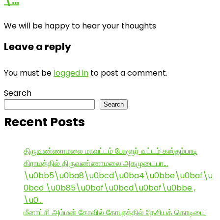
\…
We will be happy to hear your thoughts
Leave a reply
You must be
logged in
to post a comment.
Search
Search
Recent Posts
திருவண்ணாமலை மாவட்டம் போளூர் வட்டம் கஸ்தம்பாடி
கிராமத்தில் திருவண்ணாமலை அகமுடையா…
\u0bb5\u0ba8\u0bcd\u0ba4\u0bbe\u0baf\u
0bcd \u0b85\u0baf\u0bcd\u0baf\u0bbe ,
\u0…
மீனாட்சி அம்மன் கோவில் கோபுரத்தில் தேசியக் கொடியை