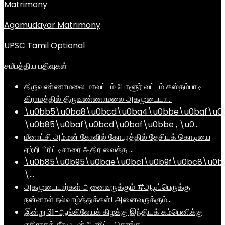
Matrimony
Agamudayar Matrimony
UPSC Tamil Optional
சமீபத்திய பதிவுகள்
திருவண்ணாமலை மாவட்டம் போளூர் வட்டம் கஸ்தம்பாடி
கிராமத்தில் திருவண்ணாமலை அகமுடையா…
\u0bb5\u0ba8\u0bcd\u0ba4\u0bbe\u0baf\u0
\u0b85\u0baf\u0bcd\u0baf\u0bbe , \u0…
மீனாட்சி அம்மன் கோவில் கோபுரத்தில் தேசியக் கொடியை
ஏற்றி பிரிட்டிசாரை அதிர வைத்த …
\u0b85\u0b95\u0bae\u0bc1\u0b9f\u0bc8\u0b
\…
அகமுடையார்கள் அனைவருக்கும் #ஆடிப்பெருக்கு
நன்னாள் நல்வாழ்த்துக்கள்! அனைவருக்கும்…
இன்று 31-ஆங்கிலேயக் கிழக்கு இந்தியக் கம்பெனிக்கு
எதிராகத் தீரமுடன் போரிட்ட கொங்க…