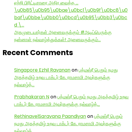
ஏற்றி பிரிட்டிசாரை அதிர வைத்த …
\u0b85\u0b95\u0bae\u0bc1\u0b9f\u0bc8\u0
baf\u0bbe\u0bb0\u0bcd\u0b95\u0bb3\u0bc
d \…
அகமுடையார்கள் அனைவருக்கும் #ஆடிப்பெருக்கு
நன்னாள் நல்வாழ்த்துக்கள்! அனைவருக்கும்…
Recent Comments
Singapore Ezhil Ravanan
on
பத்மஸ்ரீ பெறும் நமது
அகத்தமிழ் உறவு டாக்டர் கே. ராமசாமி அவர்களுக்கு
நல்வாழ்த்…
Prabhakaran N
on
பத்மஸ்ரீ பெறும் நமது அகத்தமிழ் உறவு
டாக்டர் கே. ராமசாமி அவர்களுக்கு நல்வாழ்த்…
RethinavelSaravana Paandiyan
on
பத்மஸ்ரீ பெறும்
நமது அகத்தமிழ் உறவு டாக்டர் கே. ராமசாமி அவர்களுக்கு
நல்வாழ்த்…