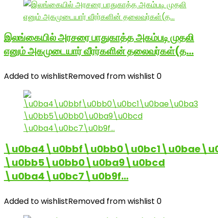
இலங்கையில் அரசரை பாதுகாத்த அகம்படி முதலி
எனும் அகமுடையார் வீரர்களின் தலைவர்கள்(த…
Added to wishlist
Removed from wishlist
0
\u0ba4\u0bbf\u0bb0\u0bc1\u0bae\u
\u0bb5\u0bb0\u0ba9\u0bcd
\u0ba4\u0bc7\u0b9f…
Added to wishlist
Removed from wishlist
0