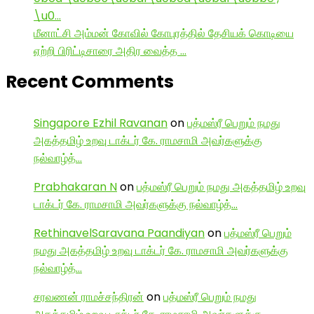
\u0…
மீனாட்சி அம்மன் கோவில் கோபுரத்தில் தேசியக் கொடியை
ஏற்றி பிரிட்டிசாரை அதிர வைத்த …
Recent Comments
Singapore Ezhil Ravanan
on
பத்மஸ்ரீ பெறும் நமது
அகத்தமிழ் உறவு டாக்டர் கே. ராமசாமி அவர்களுக்கு
நல்வாழ்த்…
Prabhakaran N
on
பத்மஸ்ரீ பெறும் நமது அகத்தமிழ் உறவு
டாக்டர் கே. ராமசாமி அவர்களுக்கு நல்வாழ்த்…
RethinavelSaravana Paandiyan
on
பத்மஸ்ரீ பெறும்
நமது அகத்தமிழ் உறவு டாக்டர் கே. ராமசாமி அவர்களுக்கு
நல்வாழ்த்…
சரவணன் ராமச்சந்திரன்
on
பத்மஸ்ரீ பெறும் நமது