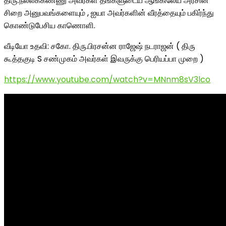
திரு.நல்லக்கண்ணு அவர்கள் தங்களுடைய ஆங்கிலேய அரசின்
சிறை அனுபவங்களையும் , ஐயா அவர்களின் வீரத்தையும் பகிர்ந்து
கொண்டுபேசிய காணொளி.
வீடியோ உதவி: சகோ. திரு.பிரசன்ன ராஜேஷ் நடராஜன் ( திரு
கூத்தகுடி S சண்முகம் அவர்கள் இவருக்கு பெரியப்பா முறை )
https://www.youtube.com/watch?v=MNnm8sV3lco