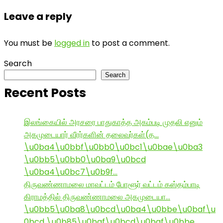
Leave a reply
You must be
logged in
to post a comment.
Search
Search
Recent Posts
இலங்கையில் அரசரை பாதுகாத்த அகம்படி முதலி எனும்
அகமுடையார் வீரர்களின் தலைவர்கள்(த…
\u0ba4\u0bbf\u0bb0\u0bc1\u0bae\u0ba3
\u0bb5\u0bb0\u0ba9\u0bcd
\u0ba4\u0bc7\u0b9f…
திருவண்ணாமலை மாவட்டம் போளூர் வட்டம் கஸ்தம்பாடி
கிராமத்தில் திருவண்ணாமலை அகமுடையா…
\u0bb5\u0ba8\u0bcd\u0ba4\u0bbe\u0baf\u
0bcd \u0b85\u0baf\u0bcd\u0baf\u0bbe ,