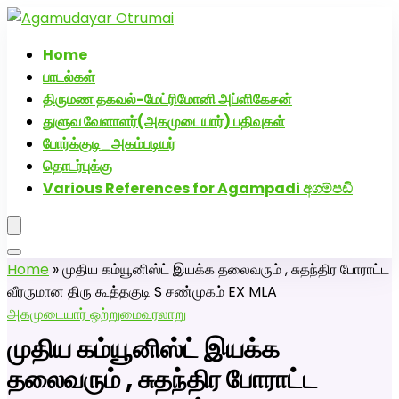
அகமுடையார் திருமண வரன்களுக்கு அகமுடையார்மேட்ரி-பெண்
வீட்டாருக்கு 100% இலவச திருமண சேவை! வாட்ஸப் எண்:
Home
7200507629
பாடல்கள்
திருமண தகவல்-மேட்ரிமோனி அப்ளிகேசன்
துளுவ வேளாளர்(அகமுடையார்) பதிவுகள்
போர்க்குடி_அகம்படியர்
தொடர்புக்கு
Various References for Agampadi අගම්පඩි
Home
»
முதிய கம்யூனிஸ்ட் இயக்க தலைவரும் , சுதந்திர போராட்ட
வீரருமான திரு கூத்தகுடி S சண்முகம் EX MLA
அகமுடையார் ஒற்றுமை
வரலாறு
முதிய கம்யூனிஸ்ட் இயக்க
தலைவரும் , சுதந்திர போராட்ட