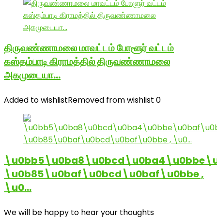
திருவண்ணாமலை மாவட்டம் போளூர் வட்டம்
கஸ்தம்பாடி கிராமத்தில் திருவண்ணாமலை
அகமுடையா…
Added to wishlist
Removed from wishlist
0
\u0bb5\u0ba8\u0bcd\u0ba4\u0bbe\u
\u0b85\u0baf\u0bcd\u0baf\u0bbe ,
\u0…
We will be happy to hear your thoughts