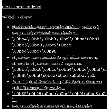
UPSC Tamil Optional
சமீபத்திய பதிவுகள்
இலங்கையில் அரசரை பாதுகாத்த அகம்படி முதலி எனும்
அகமுடையார் வீரர்களின் தலைவர்கள்(த…
\u0ba4\u0bbf\u0bb0\u0bc1\u0bae\u0ba3
\u0bb5\u0bb0\u0ba9\u0bcd
\u0ba4\u0bc7\u0b9f…
திருவண்ணாமலை மாவட்டம் போளூர் வட்டம் கஸ்தம்பாடி
கிராமத்தில் திருவண்ணாமலை அகமுடையா…
\u0bb5\u0ba8\u0bcd\u0ba4\u0bbe\u0baf\u0
\u0b85\u0baf\u0bcd\u0baf\u0bbe , \u0…
மீனாட்சி அம்மன் கோவில் கோபுரத்தில் தேசியக் கொடியை
ஏற்றி பிரிட்டிசாரை அதிர வைத்த …
\u0b85\u0b95\u0bae\u0bc1\u0b9f\u0bc8\u0b
\…
அகமுடையார்கள் அனைவருக்கும் #ஆடிப்பெருக்கு