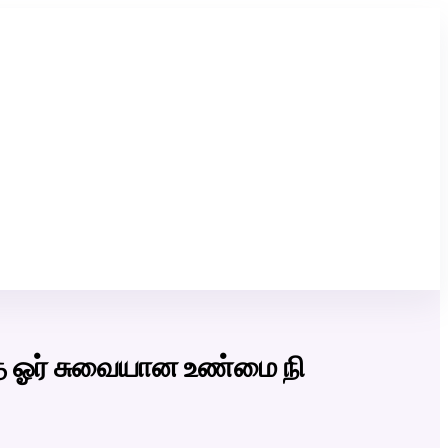
Click Here to Download Matrimony App
ந்த ஓர் சுவையான உண்மை நி