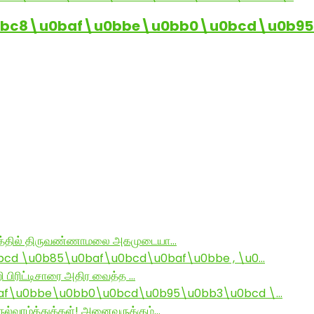
0bc8\u0baf\u0bbe\u0bb0\u0bcd\u0b95
ராமத்தில் திருவண்ணாமலை அகமுடையா…
d \u0b85\u0baf\u0bcd\u0baf\u0bbe , \u0…
ி பிரிட்டிசாரை அதிர வைத்த …
af\u0bbe\u0bb0\u0bcd\u0b95\u0bb3\u0bcd \…
ல்வாழ்த்துக்கள்! அனைவருக்கும்…