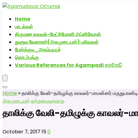
அகமுடையார் திருமண வரன்களுக்கு அகமுடையார்மேட்
Home
பாடல்கள்
திருமண தகவல்-மேட்ரிமோனி அப்ளிகேசன்
துளுவ வேளாளர்(அகமுடையார்) பதிவுகள்
போர்க்குடி_அகம்படியர்
தொடர்புக்கு
Various References for Agampadi අගම්පඩි
Home
»
தாலிக்கு வேலி-தமிழுக்கு காவலர்-மாமன்னர் மருதுபாண்டி
அகமுடையார் ஒற்றுமை
வரலாறு
தாலிக்கு வேலி-தமிழுக்கு காவலர்-மா
October 7, 2017
15
0