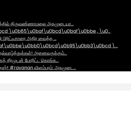
ராமத்தில் திருவண்ணாமலை அகமுடையா…
d \u0b85\u0baf\u0bcd\u0baf\u0bbe , \u0…
ி பிரிட்டிசாரை அதிர வைத்த …
af\u0bbe\u0bb0\u0bcd\u0b95\u0bb3\u0bcd \…
ல்வாழ்த்துக்கள்! அனைவருக்கும்…
ாகத் தீரமுடன் போரிட்ட கொங்க…
சர்! #ravanan விளம்பரம்: அகமுடை…