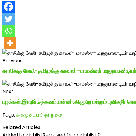
Previous
தாலிக்கு வேலி-தமிழுக்கு காவலர்-மாமன்னர் மருதுபாண்டியர
Next
பழங்கள்,இளநீர்,சந்தனம்,பன்னீர்,திருநீறு மற்றும் புனிதநீர்
Tags:
அகமுடையார் ஒற்றுமை
Related Articles
Added to wishlist
Removed from wishlist
0