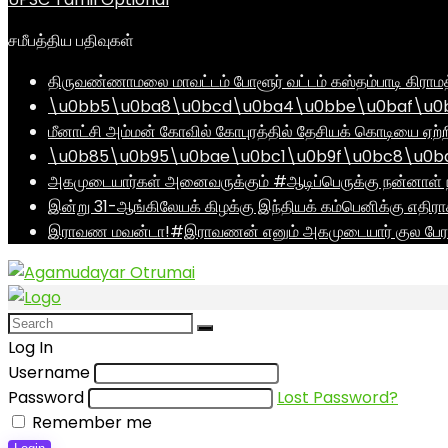
சமீபத்திய பதிவுகள்
திருவண்ணாமலை மாவட்டம் போளூர் வட்டம் கஸ்தம்பாடி கி
\u0bb5\u0ba8\u0bcd\u0ba4\u0bbe\u0baf\u0bc
மீனாட்சி அம்மன் கோவில் கோபுரத்தில் தேசியக் கொடியை ஏற்ற
\u0b85\u0b95\u0bae\u0bc1\u0b9f\u0bc8\u0b
அகமுடையார்கள் அனைவருக்கும் #ஆடிப்பெருக்கு நன்னாள் ந
இன்று 31-ஆங்கிலேயக் கிழக்கு இந்தியக் கம்பெனிக்கு எதிர
இராவண மவன்டா!#இராவணன் எனும் அகமுடையார் குல பேரர
Log In
Username
Password
Lost Password?
Remember me