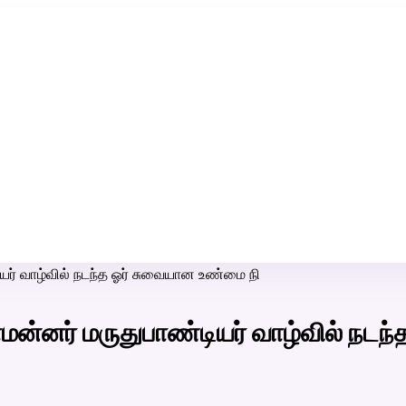
ரி-பெண் வீட்டாருக்கு 100% இலவச திருமண சேவை! வாட்ஸப் எண்:
7200507629
யர் வாழ்வில் நடந்த ஓர் சுவையான உண்மை நி
மன்னர் மருதுபாண்டியர் வாழ்வில் நட