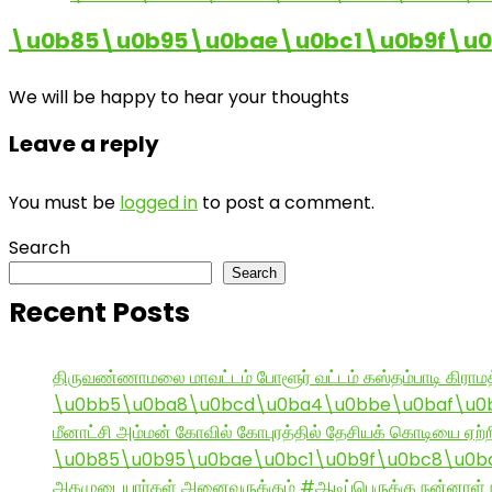
\u0b85\u0b95\u0bae\u0bc1\u0b9f\u
We will be happy to hear your thoughts
Leave a reply
You must be
logged in
to post a comment.
Search
Search
Recent Posts
திருவண்ணாமலை மாவட்டம் போளூர் வட்டம் கஸ்தம்பாடி கி
\u0bb5\u0ba8\u0bcd\u0ba4\u0bbe\u0baf\u0bc
மீனாட்சி அம்மன் கோவில் கோபுரத்தில் தேசியக் கொடியை ஏற்ற
\u0b85\u0b95\u0bae\u0bc1\u0b9f\u0bc8\u0b
அகமுடையார்கள் அனைவருக்கும் #ஆடிப்பெருக்கு நன்னாள் ந