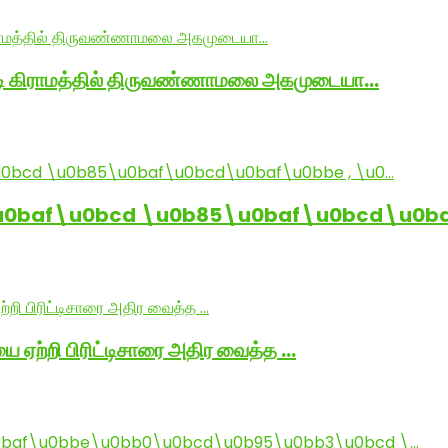
ாடி கிராமத்தில் திருவண்ணாமலை அகமுடையா…
baf\u0bcd \u0b85\u0baf\u0bcd\u0baf
ை ஏற்றி பிரிட்டிசாரை அதிர வைத்த …