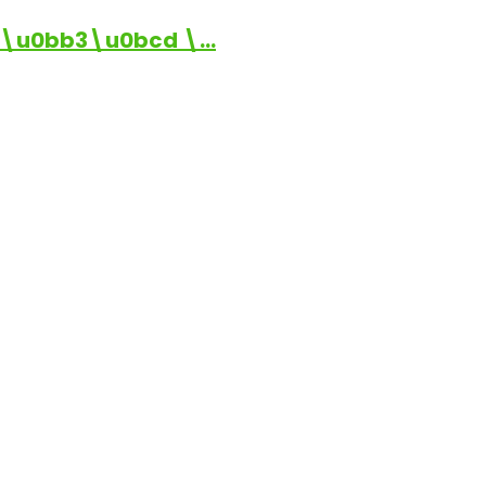
\u0bb3\u0bcd \…