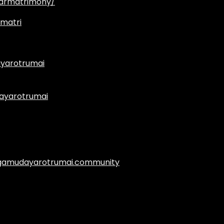
armatrimony/
matri
yarotrumai
ayarotrumai
.agamudayarotrumai.community