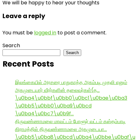
We will be happy to hear your thoughts
Leave a reply
You must be
logged in
to post a comment.
Search
Search
Recent Posts
இலங்கையில் அரசரை பாதுகாத்த அகம்படி முதலி எனும்
அகமுடையார் வீரர்களின் தலைவர்கள்(த…
\u0ba4\u0bbf\u0bb0\u0bc1\u0bae\u0ba3
\u0bb5\u0bb0\u0ba9\u0bcd
\u0ba4\u0bc7\u0b9f…
திருவண்ணாமலை மாவட்டம் போளூர் வட்டம் கஸ்தம்பாடி
கிராமத்தில் திருவண்ணாமலை அகமுடையா…
\u0bb5\u0ba8\u0bcd\u0ba4\u0bbe\u0baf\u