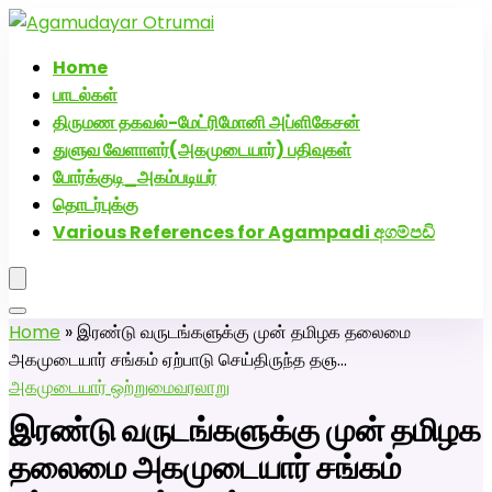
அகமுடையார் திருமண வரன்களுக்கு அகமுடையார்மேட்ரி-
பெண் வீட்டாருக்கு 100% இலவச திருமண சேவை! வாட்ஸப்
Home
எண்: 7200507629
பாடல்கள்
திருமண தகவல்-மேட்ரிமோனி அப்ளிகேசன்
துளுவ வேளாளர்(அகமுடையார்) பதிவுகள்
போர்க்குடி_அகம்படியர்
தொடர்புக்கு
Various References for Agampadi අගම්පඩි
Home
»
இரண்டு வருடங்களுக்கு முன் தமிழக தலைமை
அகமுடையார் சங்கம் ஏற்பாடு செய்திருந்த தஞ…
அகமுடையார் ஒற்றுமை
வரலாறு
இரண்டு வருடங்களுக்கு முன் தமிழக
தலைமை அகமுடையார் சங்கம்