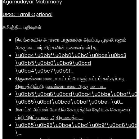
Agamudayar Matrimony
UPSC Tamil Optional
சமீபத்திய பதிவுகள்
இலங்கையில் அரசரை பாதுகாத்த அகம்படி முதலி எனும்
அகமுடையார் வீரர்களின் தலைவர்கள்(த…
\u0ba4\u0bbf\u0bb0\u0bc1\u0bae\u0ba3
\u0bb5\u0bb0\u0ba9\u0bcd
\u0ba4\u0bc7\u0b9f…
திருவண்ணாமலை மாவட்டம் போளூர் வட்டம் கஸ்தம்பாடி
கிராமத்தில் திருவண்ணாமலை அகமுடையா…
\u0bb5\u0ba8\u0bcd\u0ba4\u0bbe\u0baf\u0
\u0b85\u0baf\u0bcd\u0baf\u0bbe , \u0…
மீனாட்சி அம்மன் கோவில் கோபுரத்தில் தேசியக் கொடியை
ஏற்றி பிரிட்டிசாரை அதிர வைத்த …
\u0b85\u0b95\u0bae\u0bc1\u0b9f\u0bc8\u0b
\…