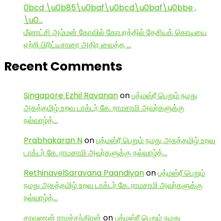
0bcd \u0b85\u0baf\u0bcd\u0baf\u0bbe ,
\u0…
மீனாட்சி அம்மன் கோவில் கோபுரத்தில் தேசியக் கொடியை
ஏற்றி பிரிட்டிசாரை அதிர வைத்த …
Recent Comments
Singapore Ezhil Ravanan
on
பத்மஸ்ரீ பெறும் நமது
அகத்தமிழ் உறவு டாக்டர் கே. ராமசாமி அவர்களுக்கு
நல்வாழ்த்…
Prabhakaran N
on
பத்மஸ்ரீ பெறும் நமது அகத்தமிழ் உறவு
டாக்டர் கே. ராமசாமி அவர்களுக்கு நல்வாழ்த்…
RethinavelSaravana Paandiyan
on
பத்மஸ்ரீ பெறும்
நமது அகத்தமிழ் உறவு டாக்டர் கே. ராமசாமி அவர்களுக்கு
நல்வாழ்த்…
சரவணன் ராமச்சந்திரன்
on
பத்மஸ்ரீ பெறும் நமது