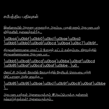
சமீபத்திய பதிவுகள்
இலங்கையில் அரசரை பாதுகாத்த அகம்படி முதலி எனும் அகமுடையார்
வீரர்களின் தலைவர்கள்(த…
\u0ba4\u0bbf\u0bb0\u0bc1\u0bae\u0ba3
\u0bb5\u0bb0\u0ba9\u0bcd \u0ba4\u0bc7\u0b9f…
திருவண்ணாமலை மாவட்டம் போளூர் வட்டம் கஸ்தம்பாடி கிராமத்தில்
திருவண்ணாமலை அகமுடையா…
\u0bb5\u0ba8\u0bcd\u0ba4\u0bbe\u0baf\u0bcd
\u0b85\u0baf\u0bcd\u0baf\u0bbe , \u0…
மீனாட்சி அம்மன் கோவில் கோபுரத்தில் தேசியக் கொடியை ஏற்றி
பிரிட்டிசாரை அதிர வைத்த …
\u0b85\u0b95\u0bae\u0bc1\u0b9f\u0bc8\u0baf\u0bbe\
\…
அகமுடையார்கள் அனைவருக்கும் #ஆடிப்பெருக்கு நன்னாள்
நல்வாழ்த்துக்கள்! அனைவருக்கும்…