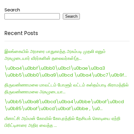
Search
Search
Recent Posts
இலங்கையில் அரசரை பாதுகாத்த அகம்படி முதலி எனும்
அகமுடையார் வீரர்களின் தலைவர்கள்(த…
\u0ba4\u0bbf\u0bb0\u0bc1\u0bae\u0ba3
\u0bb5\u0bb0\u0ba9\u0bcd \u0ba4\u0bc7\u0b9f…
திருவண்ணாமலை மாவட்டம் போளூர் வட்டம் கஸ்தம்பாடி கிராமத்தில்
திருவண்ணாமலை அகமுடையா…
\u0bb5\u0ba8\u0bcd\u0ba4\u0bbe\u0baf\u0bcd
\u0b85\u0baf\u0bcd\u0baf\u0bbe , \u0…
மீனாட்சி அம்மன் கோவில் கோபுரத்தில் தேசியக் கொடியை ஏற்றி
பிரிட்டிசாரை அதிர வைத்த …