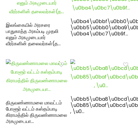
\u0ba4\u0bbf\u0bb0\u0b
இலங்கையில் அரசரை
\u0bb5\u0bb0\u0ba9\u0
பாதுகாத்த அகம்படி முதலி
\u0ba4\u0bc7\u0b9f…
எனும் அகமுடையார்
வீரர்களின் தலைவர்கள்(த…
\u0bb5\u0ba8\u0bcd\u0
திருவண்ணாமலை மாவட்டம்
\u0b85\u0baf\u0bcd\u0b
போளூர் வட்டம் கஸ்தம்பாடி
, \u0…
கிராமத்தில் திருவண்ணாமலை
அகமுடையா…