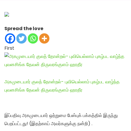
Spread the love
First
அகமுடையார் குலத் தோன்றல்- புவியெல்லாம் புகழ்பட வாழ்ந்த
புவனசிங்க தேவன் திருவரங்குளம் ஹரதீர
இப்பதிவு அகமுடையார் ஒற்றுமை பேஸ்புக் பக்கத்தில் இருந்து
பெறப்பட்டது! (இதற்காய் அவர்களுக்கு நன்றி) .