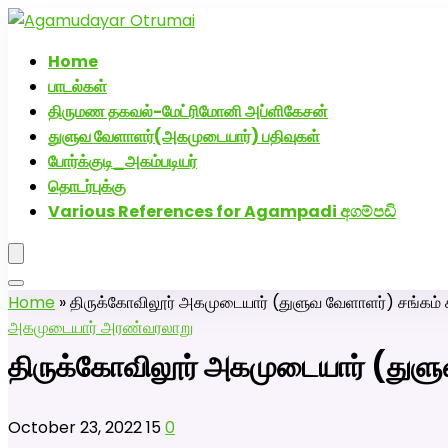
அகமுடையார் திருமண வரன்களுக்கு அகமுடையார்மேட்
Home
பாடல்கள்
திருமண தகவல்-மேட்ரிமோனி அப்ளிகேசன்
துளுவ வேளாளர்(அகமுடையார்) பதிவுகள்
போர்க்குடி_அகம்படியர்
தொடர்புக்கு
Various References for Agampadi අගම්පඩි
Home
»
திருக்கோவிலூர் அகமுடையார் (துளுவ வேளாளர்) சங்கம் சா
அகமுடையார் அரண்
வரலாறு
திருக்கோவிலூர் அகமுடையார் (துளுவ
October 23, 2022
15
0