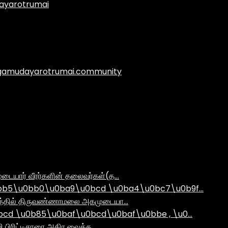
ayarotrumai
.agamudayarotrumai.community
டையார் வீரர்களின் தலைவர்கள்(த…
bb5\u0bb0\u0ba9\u0bcd \u0ba4\u0bc7\u0b9f…
ராமத்தில் திருவண்ணாமலை அகமுடையா…
d \u0b85\u0baf\u0bcd\u0baf\u0bbe , \u0…
ி பிரிட்டிசாரை அதிர வைத்த …