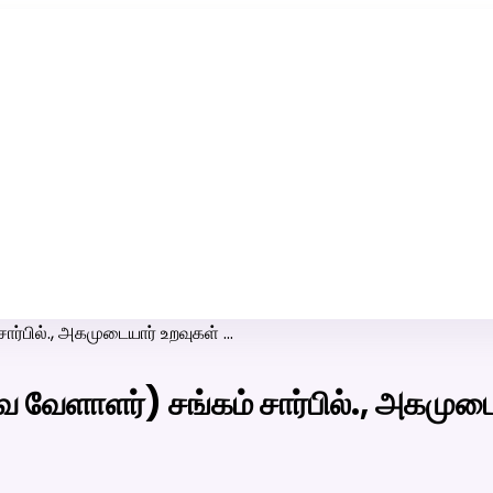
ரி-பெண் வீட்டாருக்கு 100% இலவச திருமண சேவை! வாட்ஸப் எண்:
7200507629
ர்பில்., அகமுடையார் உறவுகள் …
 வேளாளர்) சங்கம் சார்பில்., அகமுடை