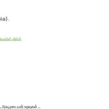
்றி) .
வுவின் லிங்க்