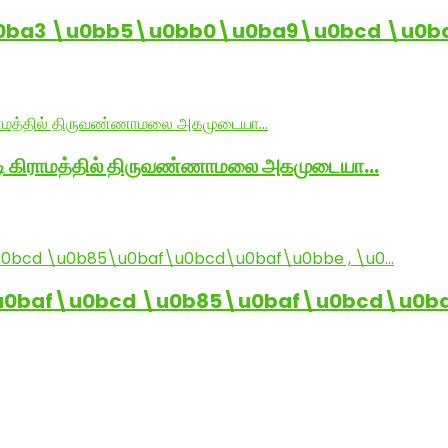
0ba3 \u0bb5\u0bb0\u0ba9\u0bcd \u0b
ாடி கிராமத்தில் திருவண்ணாமலை அகமுடையா…
baf\u0bcd \u0b85\u0baf\u0bcd\u0baf