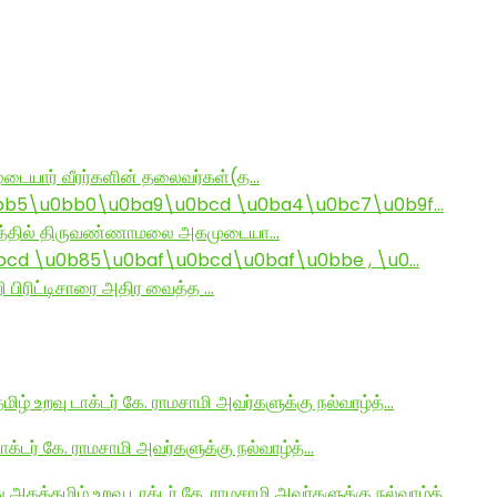
டையார் வீரர்களின் தலைவர்கள்(த…
bb5\u0bb0\u0ba9\u0bcd \u0ba4\u0bc7\u0b9f…
ராமத்தில் திருவண்ணாமலை அகமுடையா…
d \u0b85\u0baf\u0bcd\u0baf\u0bbe , \u0…
ி பிரிட்டிசாரை அதிர வைத்த …
மிழ் உறவு டாக்டர் கே. ராமசாமி அவர்களுக்கு நல்வாழ்த்…
டாக்டர் கே. ராமசாமி அவர்களுக்கு நல்வாழ்த்…
து அகத்தமிழ் உறவு டாக்டர் கே. ராமசாமி அவர்களுக்கு நல்வாழ்த்…