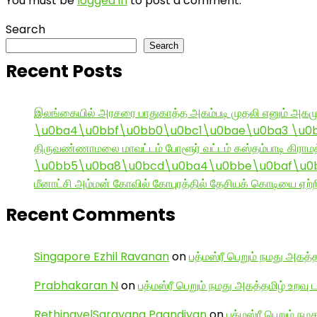
You must be
logged in
to post a comment.
Search
Search
Recent Posts
இலங்கையில் அரசரை பாதுகாத்த அகம்படி முதலி எனும் அகமு
\u0ba4\u0bbf\u0bb0\u0bc1\u0bae\u0ba3 \u0
திருவண்ணாமலை மாவட்டம் போளூர் வட்டம் கஸ்தம்பாடி கி
\u0bb5\u0ba8\u0bcd\u0ba4\u0bbe\u0baf\u0bc
மீனாட்சி அம்மன் கோவில் கோபுரத்தில் தேசியக் கொடியை ஏற்ற
Recent Comments
Singapore Ezhil Ravanan
on
பத்மஸ்ரீ பெறும் நமது அகத்த
Prabhakaran N
on
பத்மஸ்ரீ பெறும் நமது அகத்தமிழ் உறவு 
RethinavelSaravana Paandiyan
on
பத்மஸ்ரீ பெறும் நம