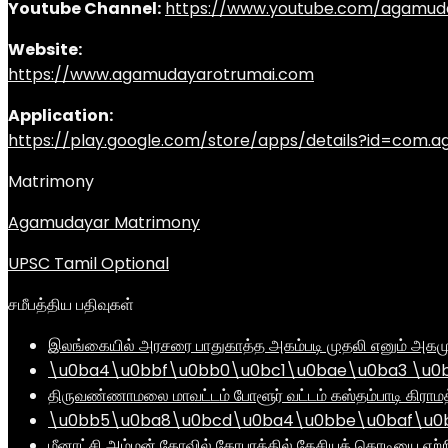
Youtube Channel:
https://www.youtube.com/agamud
Website:
https://www.agamudayarotrumai.com
Application:
https://play.google.com/store/apps/details?id=com
Matrimony
Agamudayar Matrimony
UPSC Tamil Optional
சமீபத்திய பதிவுகள்
இலங்கையில் அரசரை பாதுகாத்த அகம்படி முதலி எனும் அகமு
\u0ba4\u0bbf\u0bb0\u0bc1\u0bae\u0ba3 \u0
திருவண்ணாமலை மாவட்டம் போளூர் வட்டம் கஸ்தம்பாடி கி
\u0bb5\u0ba8\u0bcd\u0ba4\u0bbe\u0baf\u0bc
மீனாட்சி அம்மன் கோவில் கோபுரத்தில் தேசியக் கொடியை ஏற்ற