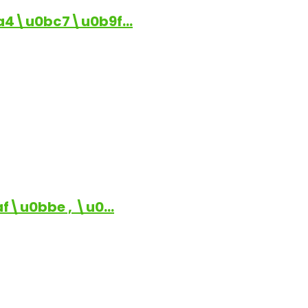
a4\u0bc7\u0b9f…
\u0bbe , \u0…