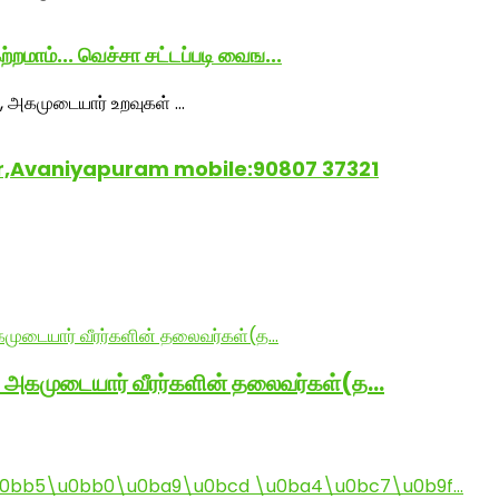
மாம்... வெச்சா சட்டப்படி வைங...
ar,Avaniyapuram mobile:90807 37321
் அகமுடையார் வீரர்களின் தலைவர்கள்(த…