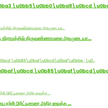
0ba3 \u0bb5\u0bb0\u0ba9\u0bcd \u0b
ாடி கிராமத்தில் திருவண்ணாமலை அகமுடையா…
baf\u0bcd \u0b85\u0baf\u0bcd\u0baf
ை ஏற்றி பிரிட்டிசாரை அதிர வைத்த …