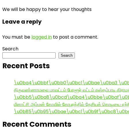
We will be happy to hear your thoughts
Leave a reply
You must be
logged in
to post a comment.
Search
Search
Recent Posts
\u0ba4\u0bbf\u0bb0\u0bc1\u0bae\u0ba3 \u0
திருவண்ணாமலை மாவட்டம் போளூர் வட்டம் கஸ்தம்பாடி கி
\u0bb5\u0ba8\u0bcd\u0ba4\u0bbe\u0baf\u0bc
மீனாட்சி அம்மன் கோவில் கோபுரத்தில் தேசியக் கொடியை ஏற்ற
\u0b85\u0b95\u0bae\u0bc1\u0b9f\u0bc8\u0b
Recent Comments