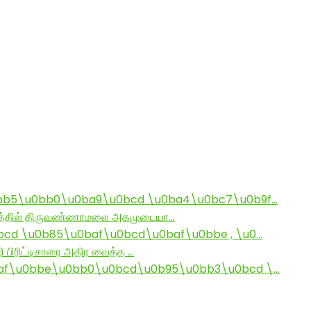
bb5\u0bb0\u0ba9\u0bcd \u0ba4\u0bc7\u0b9f…
ராமத்தில் திருவண்ணாமலை அகமுடையா…
d \u0b85\u0baf\u0bcd\u0baf\u0bbe , \u0…
ி பிரிட்டிசாரை அதிர வைத்த …
af\u0bbe\u0bb0\u0bcd\u0b95\u0bb3\u0bcd \…