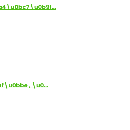
a4\u0bc7\u0b9f…
\u0bbe , \u0…