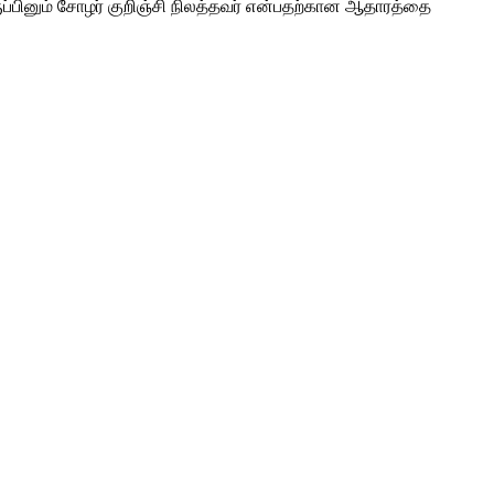
ுப்பினும் சோழர் குறிஞ்சி நிலத்தவர் என்பதற்கான ஆதாரத்தை