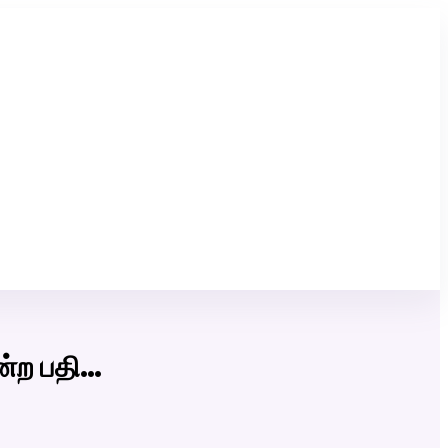
Click Here to Download Matrimony App
்ற பதி…