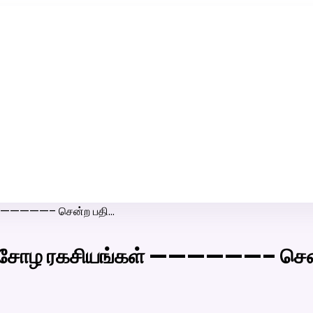
ரி-பெண் வீட்டாருக்கு 100% இலவச திருமண சேவை! வாட்ஸப் எண்:
7200507629
ள் ——————– சென்ற பதி…
ழர் -சோழ ரகசியங்கள் ——————– சென