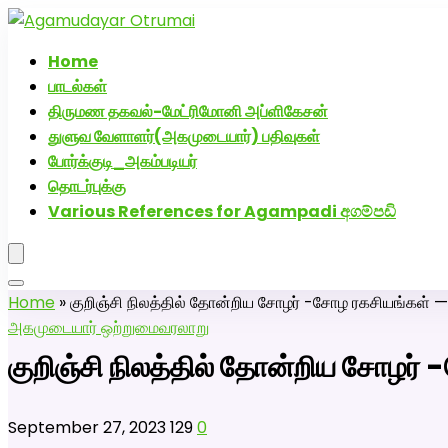
அகமுடையார் திருமண வரன்களுக்கு அகமுடையார்மேட்
Home
பாடல்கள்
திருமண தகவல்-மேட்ரிமோனி அப்ளிகேசன்
துளுவ வேளாளர்(அகமுடையார்) பதிவுகள்
போர்க்குடி_அகம்படியர்
தொடர்புக்கு
Various References for Agampadi අගම්පඩි
Home
»
குறிஞ்சி நிலத்தில் தோன்றிய சோழர் -சோழ ரகசியங்க
அகமுடையார் ஒற்றுமை
வரலாறு
குறிஞ்சி நிலத்தில் தோன்றிய சோ
September 27, 2023
129
0