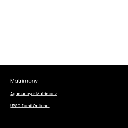
Matrimony
Agamudayar Matrimony
UPSC Tamil Optional