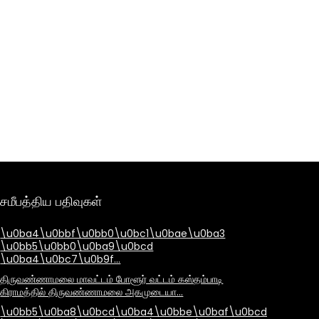
சமீபத்திய பதிவுகள்
\u0ba4\u0bbf\u0bb0\u0bc1\u0bae\u0ba3
\u0bb5\u0bb0\u0ba9\u0bcd
\u0ba4\u0bc7\u0b9f…
திருவண்ணாமலை மாவட்டம் போளூர் வட்டம் கஸ்தம்பாடி
கிராமத்தில் திருவண்ணாமலை அகமுடையா…
\u0bb5\u0ba8\u0bcd\u0ba4\u0bbe\u0baf\u0bcd