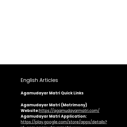
English Articles
Agamudayar Matri Quick Links
Agamudayar Matri (Matrimony)
Website:
https://agamudayarmatri.com/
Agamudayar Matri Application:
https://play.google.com/store/apps/details?