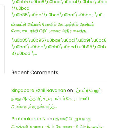
\u0bb5\u0ba8\u0bcd\u0ba4\u0bbe\u0ba
f\u0bcd
\u0b85\u0baf\u0bcd\u0baf\u0bbe , \u0…
மீனாட்சி அம்மன் கோவில் கோபுரத்தில் தேசியக்
கொடியை ஏற்றி பிரிட்டிசாரை அதிர வைத்த …
\u0b85\u0b95\u0bae\u0bc1\u0b9f\u0bc8
\u0baf\u0bbe\u0bb0\u0bcd\u0b95\u0bb
3\u0bcd \…
Recent Comments
Singapore Ezhil Ravanan
on
பத்மஸ்ரீ பெறும்
நமது அகத்தமிழ் உறவு டாக்டர் கே. ராமசாமி
அவர்களுக்கு நல்வாழ்த்…
Prabhakaran N
on
பத்மஸ்ரீ பெறும் நமது
அகத்தமிழ் உறவு டாக்டர் கே. ராமசாமி அவர்களுக்கு