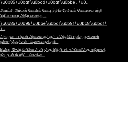
\u0b85\u0baf\u0bcd\u0baf\u0bbe , \u0…
மீனாட்சி அம்மன் கோவில் கோபுரத்தில் தேசியக் கொடியை ஏற்றி
பிரிட்டிசாரை அதிர வைத்த …
\u0b85\u0b95\u0bae\u0bc1\u0b9f\u0bc8\u0baf\u0bbe\u
\…
அகமுடையார்கள் அனைவருக்கும் #ஆடிப்பெருக்கு நன்னாள்
நல்வாழ்த்துக்கள்! அனைவருக்கும்…
இன்று 31-ஆங்கிலேயக் கிழக்கு இந்தியக் கம்பெனிக்கு எதிராகத்
தீரமுடன் போரிட்ட கொங்க…