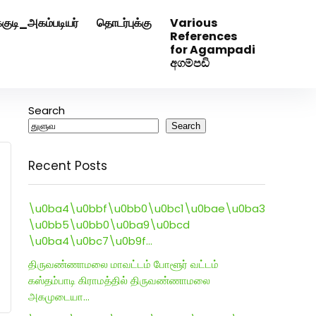
்குடி_அகம்படியர்
தொடர்புக்கு
Various
0507629
Click Here to Download Matrimony App
References
for Agampadi
අගම්පඩි
Search
Search
Recent Posts
\u0ba4\u0bbf\u0bb0\u0bc1\u0bae\u0ba3
\u0bb5\u0bb0\u0ba9\u0bcd
\u0ba4\u0bc7\u0b9f…
திருவண்ணாமலை மாவட்டம் போளூர் வட்டம்
கஸ்தம்பாடி கிராமத்தில் திருவண்ணாமலை
அகமுடையா…