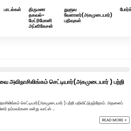
பாடல்கள்
திருமண
துளுவ
போர்க
ெண் வீட்டாருக்கு 100% இலவச திருமண சேவை! வாட்ஸப் எண்: 720
தகவல்-
வேளாளர்(அகமுடையார்)
மேட்ரிமோனி
பதிவுகள்
அப்ளிகேசன்
வை அவிநாசிலிங்கம் செட்டியார்(அகமுடையார் ) பற்றி
சிலிங்கம் செட்டியார்(அகமுடையார் ) பற்றி பதிவிட்டுருந்தோம். அதனைப்
யினர் நம்மவர்களா என்று வாட்ஸ் ...
READ MORE +