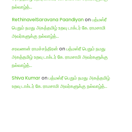
நல்வாழ்த்…
RethinavelSaravana Paandiyan
on
பத்மஸ்ரீ
பெறும் நமது அகத்தமிழ் உறவு டாக்டர் கே. ராமசாமி
அவர்களுக்கு நல்வாழ்த்…
சரவணன் ராமச்சந்திரன்
on
பத்மஸ்ரீ பெறும் நமது
அகத்தமிழ் உறவு டாக்டர் கே. ராமசாமி அவர்களுக்கு
நல்வாழ்த்…
Shiva Kumar
on
பத்மஸ்ரீ பெறும் நமது அகத்தமிழ்
உறவு டாக்டர் கே. ராமசாமி அவர்களுக்கு நல்வாழ்த்…