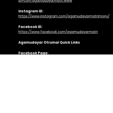
id=com.agamudayarmatri.www
Instagram ID:
https://www.instagram.com/agamudayarmatrimony/
Facebook ID:
https://www.facebook.com/agamudayarmatri
Agamudayar Otrumai Quick Links
Facebook Page:
https://www.facebook.com/agamudayarotrumai
Twitter Profile:
https://twitter.com/agamudayarotru
Youtube Channel:
https://www.youtube.com/agamudayarotrumai
Website:
https://www.agamudayarotrumai.com
Application:
https://play.google.com/store/apps/details?