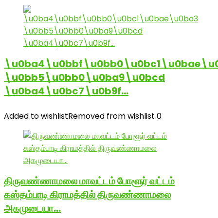
\u0ba4\u0bbf\u0bb0\u0bc1\u0bae\u
\u0bb5\u0bb0\u0ba9\u0bcd
\u0ba4\u0bc7\u0b9f…
Added to wishlist
Removed from wishlist
0
திருவண்ணாமலை மாவட்டம் போளூர் வட்டம்
கஸ்தம்பாடி கிராமத்தில் திருவண்ணாமலை
அகமுடையா…