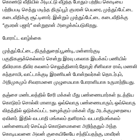
கொண்டு வீதியில் அடிபட்டு வீழ்ந்த போதும் பற்றிய கொடியை
பற்றியபடி செத்து மடிந்த திருப்பூர் குமரன் பெயரை, முத்துப்பேட்டை
கடைவீதிக்கு சூட்டினார். இன்றும் முத்துப்பேட்டை கடைவீதிக்கு
“குமரன் பஜார்” என்றுதான் அழைக்கப்படுகிறது.
போராட்ட வாழ்க்கை
முத்துப்பேட்டை, திருத்துறைப்பூண்டி, மன்னார்குடி
பகுதிகளுக்கெல்லாம் சென்று இரவு பகலாக இயக்கப் பணியில்
தீவிரமாக தீவிர கவனம் செலுத்தினார்.தோழர் சீனிவாச ராவ், மணலி
கந்தசாமி, வாட்டாக்குடி இரணியன் போன்றவர்கள் தொடர்பும்,
அறிமுகமும் சிவராமனை முழுமையாக போராளியாக உருமாற்றியது.
தஞ்சை மண்டலத்தில் சேரி மக்கள் மீது பண்ணையார்கள் நடத்திய
கொடுரம் சொல்லி மாளாது. ஒவ்வொரு பண்ணையாரும், ஒவ்வொரு
விதத்தில் ஒடுக்கப்பட்ட உழைக்கும் மக்கள் மீது அடக்குமுறையை
ஏவினர். இதில் வடபாதி மங்கலம் தனிரகம். வடபாதிமங்கலம்
பண்ணையார் செய்யும் கொடுமைகளை அறிந்ததும் அந்த
கொடியவனை அவன் குகையிலேயே சந்திப்பதற்கு, மாவீரன்