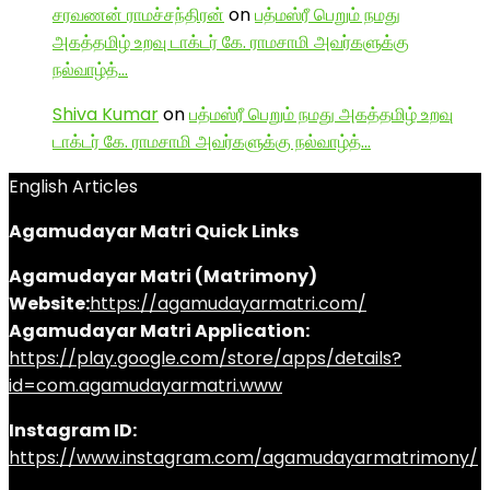
சரவணன் ராமச்சந்திரன்
on
பத்மஸ்ரீ பெறும் நமது
அகத்தமிழ் உறவு டாக்டர் கே. ராமசாமி அவர்களுக்கு
நல்வாழ்த்…
Shiva Kumar
on
பத்மஸ்ரீ பெறும் நமது அகத்தமிழ் உறவு
டாக்டர் கே. ராமசாமி அவர்களுக்கு நல்வாழ்த்…
English Articles
Agamudayar Matri Quick Links
Agamudayar Matri (Matrimony)
Website:
https://agamudayarmatri.com/
Agamudayar Matri Application:
https://play.google.com/store/apps/details?
id=com.agamudayarmatri.www
Instagram ID:
https://www.instagram.com/agamudayarmatrimony/