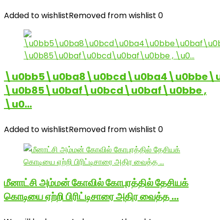
Added to wishlist
Removed from wishlist
0
\u0bb5\u0ba8\u0bcd\u0ba4\u0bbe\u
\u0b85\u0baf\u0bcd\u0baf\u0bbe ,
\u0…
Added to wishlist
Removed from wishlist
0
மீனாட்சி அம்மன் கோவில் கோபுரத்தில் தேசியக்
கொடியை ஏற்றி பிரிட்டிசாரை அதிர வைத்த …