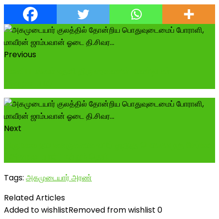
Previous
புகைப்படங்கள் உதவி திரு சரவணன் பாண்டியன்
அகமுடையார்
Next
திருமலை நாயக்கருக்காக உயிர் துறந்த பொன்னழகு சேர்வை
(அகமுடையார்) மற்றும் தெய்...
Tags:
அகமுடையார் அரண்
Related Articles
Added to wishlist
Removed from wishlist
0