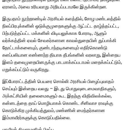
ஏராளம், அவை உரியவாறு அறியப்படாமலே இருக்கின்றன.
இருபதாம் நூற்றாண்டில் அரசியல் களத்தில், சோழ மண்டலத்தில்
நிலப்பிரபுக்களின் ஒடுக்குமுறைகளுக்கு ஆட்பட்ட தாழ்த்தப்பட்ட,
பிற்படுத்தப்பட்ட மக்களின் விடியலுக்காக போராடி, ஆளும்
வர்க்கத்தின் ஏவல் சேவகர்களான காவல்துறையின் துப்பாக்கி
தோட்டாக்களையும், குண்டாந்தடிகளையும் எதிர்கொண்டு
களப்பலியான எண்ணற்ற தியாக தீபங்களின் வரலாறு, இன்றைய
இளம் தலைமுறையினருக்கு பாடமாக்கப்படாமல் மறைக்கப்பட்டும்,
மறுக்கப்பட்டும் வருகிறது.
இப்போராட்டத்தின் பெயரை சொல்லி அரசியல் பிழைப்புவாதம்
செய்யும் இன்றைய வலது – இடது பொதுவுடைமைவாதிகளும்,
அக்கட்சியின் தலைமைகளும் கூட இதற்கு விதிவிலக்கல்ல,
கன்னடத்தை தாய் மொழியாகக் கொண்ட சீனிவாச ராவுக்கு
கொடுக்கிற முக்கியத்துவம், மண்ணின் மைந்தர்களான
இம்மாவீரர்களுக்கு கொடுப்பதில்லை.
மாவீரன் சிவராமனின் பிறப்பு