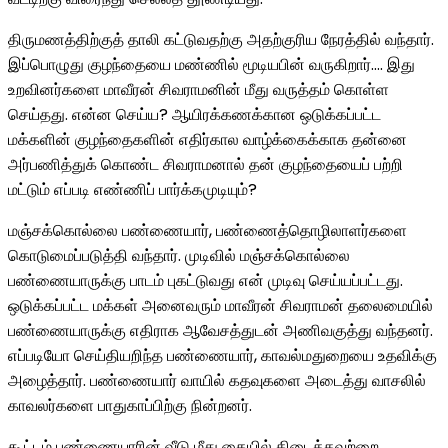
திருமணத்திற்குத் தாலி கட்டுவதற்கு அதற்குரிய நேரத்தில் வந்தார்.
இப்பொழுது குழந்தையை மண்ணில் மூடியபின் வருகிறார்…. இது
உறவினர்களை மாவீரன் சிவராமனின் மீது வருத்தம் கொள்ள
செய்தது. என்ன செய்ய? ஆயிரக்கணக்கான ஒடுக்கப்பட்ட
மக்களின் குழந்தைகளின் எதிர்கால வாழ்க்கைக்காக தன்னை
அர்பணித்துக் கொண்ட சிவராமனால் தன் குழந்தையைப் பற்றி
மட்டும் எப்படி எண்ணிப் பார்க்கமுடியும்?
மஞ்சக்கொல்லை பண்ணையார், பண்ணைத்தொழிலாளர்களை
கொடுமைப்படுத்தி வந்தார். முடிவில் மஞ்சக்கொல்லை
பண்ணையாருக்கு பாடம் புகட்டுவது என் முடிவு செய்யப்பட்டது.
ஒடுக்கப்பட்ட மக்கள் அனைவரும் மாவீரன் சிவராமன் தலைமையில்
பண்ணையாருக்கு எதிராக ஆவேசத்துடன் அணிவகுத்து வந்தனர்.
எப்படியோ செய்தியறிந்த பண்ணையார், காவல்மதுறையை உதவிக்கு
அழைத்தார். பண்ணையார் வாயில் கதவுகளை அடைத்து வாசலில்
காவலர்களை பாதுகாப்பிற்கு நின்றனர்.
கூட்டம் பண்ணையாரின் வீடு மீது கையில் கிடைத்தவற்றை