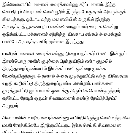
இவ்வேளையில் மனைவி வைரக்கண்ணு கர்ப்பமானார். இந்த
செய்தியும் சிவராமன் வெளியூரில் இருந்த போதுதான் அவருக்குக்
கிடைத்தது. ஓடோடி வந்து மனைவியின் அருகில் இருந்து
அவருக்குத் துணைபுரிய எண்ணினாலும் ஊர் ஊராக சென்று
ஒடுக்கப்பட்ட மக்களைச் சந்தித்து விவசாய சங்கம் அமைக்கும்
பணியே அவருக்கு உயிர் மூச்சாக இருந்தது.
மாவீரன் மனைவி வைரக்கண்ணு நிறைமாதக் கர்ப்பிணி….இன்னும்
இரண்டொரு நாளில் குழந்தை பிறந்துவிடும் என்ற சூழலில்
திருத்துறைப்பூண்டியில் இயக்கப் பணி ஒன்றை முடிக்க
வேண்டியிருந்தது. அதனால் அதை முடித்துவிட்டு வந்து விடுவதாக
உறுதி கூறிவிட்டு திருத்துறைப்பூண்டி சென்றார். பணிகளை
முடித்துவிட்டு ஜாம்பவான் ஓடைக்கு திரும்பிக் கொண்டிருந்தார்.
எதிர்பட்ட தோழர் ஒருவர் சிவராமனைக் கண்டு தேம்பித்தேம்பி
அழுதார்.
சிவராமனின் வாரீசு, வைரக்கண்ணு வயிற்றிலிருந்து வெளிவந்த சில
மணி நேரத்திலேயே இறந்துவிட்டது… இந்த செய்தி சிவராமனை
வீட்டிற்கு விரைந்து செல்லத் தூண்டியது.