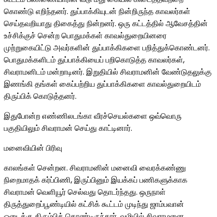
கொண்டு எறிந்தனர். துப்பாக்கியுடன் நின்றிருந்த காவலர்கள்
செய்தவறியாது திகைத்து நின்றனர். ஒரு கட்டத்தில் ஆவேசத்தின்
உச்சிக்குச் சென்ற பொதுமக்கள் காவல்துறையினரை
முற்றுகையிட்டு அவர்களின் துப்பாக்கிகளை பறித்துக்கொண்டனர்.
பொதுமக்களிடம் துப்பாக்கியைப் பறிகொடுத்த காவலர்கள்,
சிவராமனிடம் மன்றாடினர். இறுதியில் சிவராமனின் வேண்டுதலுக்கு
இணங்கி தங்கள் கைப்பற்றிய துப்பாக்கிகளை காவல்துறையிடம்
திருப்பிக் கொடுத்தனர்.
இதுபோன்ற எண்ணிலடங்கா வீரச்செயல்களை ஒவ்வொரு
பகுதியிலும் சிவராமன் செய்து காட்டினார்.
மனைவியின் பிரிவு
காலங்கள் சென்றன. சிவராமனின் மனைவி வைரக்கண்ணு
நிறைமாதக் கர்ப்பிணி, இருப்பினும் இயக்கப் பணிகளுக்காக
சிவராமன் வெளியூர் செல்வது தொடர்ந்தது. ஒருநாள்
திருத்துறைப்பூண்டியில் கட்சிக் கூட்டம் முடிந்து ஜாம்பவான்
ஓடைக்கு திரும்பிக் கொண்டிருந்தார். வழியில் சிவராமனை