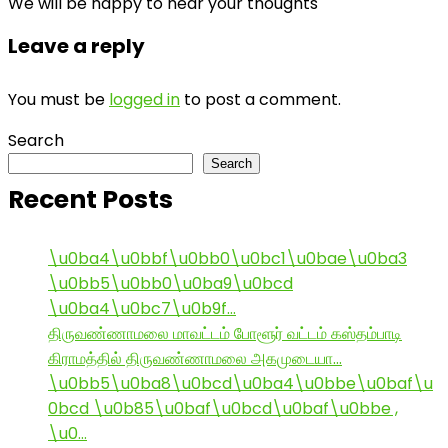
We will be happy to hear your thoughts
Leave a reply
You must be
logged in
to post a comment.
Search
Search
Recent Posts
\u0ba4\u0bbf\u0bb0\u0bc1\u0bae\u0ba3
\u0bb5\u0bb0\u0ba9\u0bcd
\u0ba4\u0bc7\u0b9f…
திருவண்ணாமலை மாவட்டம் போளூர் வட்டம் கஸ்தம்பாடி
கிராமத்தில் திருவண்ணாமலை அகமுடையா…
\u0bb5\u0ba8\u0bcd\u0ba4\u0bbe\u0baf\u
0bcd \u0b85\u0baf\u0bcd\u0baf\u0bbe ,
\u0…