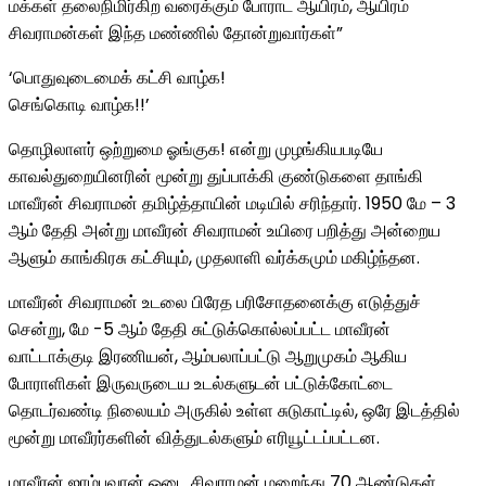
மக்கள் தலைநிமிர்கிற வரைக்கும் போராட ஆயிரம், ஆயிரம்
சிவராமன்கள் இந்த மண்ணில் தோன்றுவார்கள்”
‘பொதுவுடைமைக் கட்சி வாழ்க!
செங்கொடி வாழ்க!!’
தொழிலாளர் ஒற்றுமை ஓங்குக! என்று முழங்கியபடியே
காவல்துறையினரின் மூன்று துப்பாக்கி குண்டுகளை தாங்கி
மாவீரன் சிவராமன் தமிழ்த்தாயின் மடியில் சரிந்தார். 1950 மே – 3
ஆம் தேதி அன்று மாவீரன் சிவராமன் உயிரை பறித்து அன்றைய
ஆளும் காங்கிரசு கட்சியும், முதலாளி வர்க்கமும் மகிழ்ந்தன.
மாவீரன் சிவராமன் உடலை பிரேத பரிசோதனைக்கு எடுத்துச்
சென்று, மே -5 ஆம் தேதி சுட்டுக்கொல்லப்பட்ட மாவீரன்
வாட்டாக்குடி இரணியன், ஆம்பலாப்பட்டு ஆறுமுகம் ஆகிய
போராளிகள் இருவருடைய உடல்களுடன் பட்டுக்கோட்டை
தொடர்வண்டி நிலையம் அருகில் உள்ள சுடுகாட்டில், ஒரே இடத்தில்
மூன்று மாவீரர்களின் வித்துடல்களும் எரியூட்டப்பட்டன.
மாவீரன் ஜாம்பவான் ஓடை சிவராமன் மறைந்து 70 ஆண்டுகள்