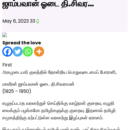
ஜாம்பவான் ஓடை தி.சிவர…
May 6, 2023
33
0
Spread the love
First
அகமுடையார் குலத்தில் தோன்றிய பொதுவுடைமைப் போராளி,
மாவீரன் ஜாம்பவான் ஓடை தி.சிவராமன்
(1925 – 1950)
எழுதப்படாத வரலாற்றுச் செய்திக்கு வாழ்நாள் குறைவு. எழுதி
வைக்கும் பழக்கமோ தமிழர்களுக்கு குறைவு. இதனால் தமிழர்
சமூகத்திற்கு ஏற்பட்டுள்ள வரலாற்று இழப்புகள் ஏராளம்.
இருபதாம் நூற்றாண்டில் தமிழர் மண் கண்ட புரட்சிகர நிகழ்வுகள்