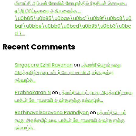
மீனாட்சி அம்மன் கோவில் கோபுரத்தில் தேசியக் கொடியை
ஏற்றி பிரிட்டிசாரை அதிர வைத்த …
\u0b85\u0b95\u0bae\u0bc1\u0b9f\u0bc8\u0
baf\u0bbe\u0bb0\u0bcd\u0b95\u0bb3\u0bc
d \…
Recent Comments
Singapore Ezhil Ravanan
on
பத்மஸ்ரீ பெறும் நமது
அகத்தமிழ் உறவு டாக்டர் கே. ராமசாமி அவர்களுக்கு
நல்வாழ்த்…
Prabhakaran N
on
பத்மஸ்ரீ பெறும் நமது அகத்தமிழ் உறவு
டாக்டர் கே. ராமசாமி அவர்களுக்கு நல்வாழ்த்…
RethinavelSaravana Paandiyan
on
பத்மஸ்ரீ பெறும்
நமது அகத்தமிழ் உறவு டாக்டர் கே. ராமசாமி அவர்களுக்கு
நல்வாழ்த்…