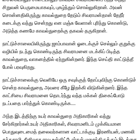
சிறுவன் பெருமையாகவும், புகழ்ந்தும் சொல்லுகிறான். அவன்
சொன்னதிலிருந்து காவல்துறை தேடும் சிவராமன்தான் தேநீர்
கடைக்கு வந்து சென்றது என மஞ்சு வேளான் புரிந்து கொண்டு,
அடுத்த கணமே காவல்துறைக்கு தகவல் தருகிறான்.
நாட்டுச்சாலையிலிருந்து ஜாம்பாவான் ஓடைக்குச் செல்லும் குறுக்கு
வழியில் நடந்து கொண்டிருந்த சிவராமனை மடக்கிப் பிடித்த
காவல்துறை, வாகனத்தில் ஏற்றுகின்றனர். இந்த செய்தி காட்டுத்தீ
போல் பரவுகிறது.
நாட்டுச்சாலைக்கு வெளியே ஒரு சவுக்குத் தோப்புவிற்கு கொண்டுச்
சென்ற காவல்துறை, அவரை கீழே இறக்கி விடுகின்றனர். இந்த
காட்சியை சிவராமனை தொடர்ந்து வந்த மக்கள் திகைப்போடு
நடப்பதை பார்த்துக் கொண்டிருக்க…..
அந்த இடத்திற்கு உயர் காவல்துறை அதிகாரிகள் வந்து
சேர்கிறார்கள்.உயர் அதிகாரிகள், சிவராமனிடம் முக்கியமான
பொதுவுடைமைத் தலைவர்களான வாட்டாக்குடி இரணியன், மணலி
கந்தசாமி, சீனிவாச ராவு உள்ளிட்டோர்கள் மறைந்திருக்கும் இடத்தை