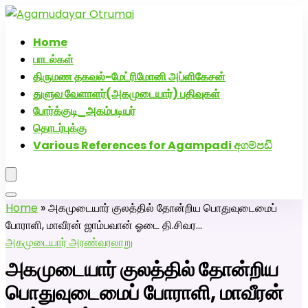
அகமுடையார் திருமண வரன்களுக்கு அகமுடையார்மேட்ரி-
பெண் வீட்டாருக்கு 100% இலவச திருமண சேவை! வாட்ஸப்
Home
எண்: 7200507629
பாடல்கள்
திருமண தகவல்-மேட்ரிமோனி அப்ளிகேசன்
துளுவ வேளாளர்(அகமுடையார்) பதிவுகள்
போர்க்குடி_அகம்படியர்
தொடர்புக்கு
Various References for Agampadi අගම්පඩි
Home
»
அகமுடையார் குலத்தில் தோன்றிய பொதுவுடைமைப்
போராளி, மாவீரன் ஜாம்பவான் ஓடை தி.சிவர…
அகமுடையார் அரண்
வரலாறு
அகமுடையார் குலத்தில் தோன்றிய
பொதுவுடைமைப் போராளி, மாவீரன்