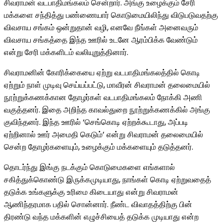
சிவராமன் வடபாதிமங்கலம் சென்றார். அங்கு உழைக்கும் சேரி
மக்களை சந்தித்து பண்ணையார் கொடுமையிலிந்து விடுபடுவதற்கு
விவசாய சங்கம் ஒன்றுதான் வழி, எனவே நீங்கள் அனைவரும்
விவசாய சங்கத்தை இந்த ஊரில் உடனே ஆரம்பிக்க வேண்டும்
என்று சேரி மக்களிடம் வலியுறுத்தினார்.
சிவராமனின் கோரிக்கையை ஏற்று வடபாதிமங்கலத்தில் கொடி
ஏற்றும் நாள் முடிவு செய்யப்பட்டு, மாவீரன் சிவராமன் தலைமையில்
நூற்றுக்கணக்கான தோழர்கள் வடபாதிமங்கலம் நோக்கி அணி
வகுத்தனர். இதை அறிந்த காவல்துறை நூற்றுக்கணக்கில் அங்கு
குவிந்தனர். இந்த ஊரில் ‘செங்கொடி ஏற்றக்கூடாது, அப்படி
ஏற்றினால் ஊர் அமைதி கெடும்’ என்று சிவராமன் தலைமையில்
சென்ற தோழர்களையும், உழைக்கும் மக்களையும் தடுத்தனர்.
தொடர்ந்து இங்கு நடக்கும் கொடுமைகளை எங்களால்
சகித்துக்கொண்டு இருக்கமுடியாது, நாங்கள் கொடி ஏற்றுவதைத்
தடுக்க உங்களுக்கு உரிமை கிடையாது என்று சிவராமன்
ஆணிந்தரமாக பதில் சொன்னார். நீண்ட விவாதத்திற்கு பின்
திரண்டு வந்த மக்களின் எழுச்சியைத் தடுக்க முடியாது என்ற