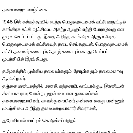
தலைமறைவு வாழ்க்கை
1948 இல் கல்கத்தாவில் நடந்த பொதுவுடைமைக் கட்சி மாநாட்டில்
காங்கிரசு கட்சி ஆட்சியை அகற்ற ஆயுதம் ஏந்தி போராடுவது என
முடிவு செய்யப்பட்டது. இதை அறிந்த காங்கிரசு ஆளும் அரசு,
பொதுவுடைமைக் கட்சியைத் தடை செய்ததுடன், பொதுவுடைமைக்
கட்சி தலைவர்களையும், தோழர்களையும் கைது செய்யும்
முயற்சியில் இறங்கியது.
தமிழகத்தில் முக்கிய தலைவர்களும், தோழர்களும் தலைமறைவு
ஆகின்றனர்.
தஞ்சை மண்டலத்தில் மணலி கந்தசாமி, வாட்டாக்குடி இரணியன்,
சீனிவாச ராவு போன்ற முதன்மையான தலைவர்கள்
தலைமறைவாயினர். காவல்துறையினர் தன்னை கைது பண்ணும்
முயற்சியை அறிந்து தலைமறைவானார் சிவராமன்,
துரோகியால் காட்டிக் கொடுக்கப்படுதல்
ஆம்பலாப்பட்டிலிருந்து ஜாம்பவான் ஓடையை நோக்கி மாவீரன்