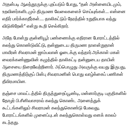
அதன்படி ஆலந்தூருக்கு புறப்படும் போது, “தன் அன்னையிடமும்,
உறவினர்களிடமும் திருமண வேலைகளைச் செய்யுங்கள்…. என்னை
எதிர் பார்க்காதீர்கள்….. தாலிகட்டும் நேரத்தில் உறுதியாக வந்து
விடுகிறேன்” என்று கூறி செல்கிறார்.
அதே போன்று குன்னியூர் பண்ணைக்கு எதிரான போராட்டத்தில்
கலந்து கொண்டுவிட்டு, தன்னுடைய திருமண நாளன்றுதான்
மாவீரன் சிவராமன் ஜாம்பவான் ஓடைக்கு வந்தார்.அக்காள் மகள்
வைரக்கண்ணுவின் கழுத்தில் தாலிகட்டி தன்னுடைய தாயின்
ஆசையை நிறைவேற்றினார். அப்பொழுது அவருக்கு வயது இருபது,
திருமணத்திற்குப் பின்பு சிவராமனின் பொது வாழ்க்கைப் பணிகள்
தீவிரமாயின.
தஞ்சை மாவட்டத்தில் திருத்துறைப்பூண்டி, மன்னார்குடி பகுதிகளில்
தோழர் பி.சீனிவாசராவ் கலந்து கொண்ட அனைத்துக்
கூட்டங்களிலும் சிவராமன் கலந்துகொண்டு பேசுவது,
போராட்டங்களில் முனைப்புடன் கலந்துகொள்வது எனக் காலம்
கடந்தது.