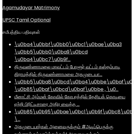
Agamudayar Matrimony
UPSC Tamil Optional
சமீபத்திய பதிவுகள்
\u0ba4\u0bbf\u0bb0\u0bc1\u0bae\u0ba3
\u0bb5\u0bb0\u0ba9\u0bcd
\u0ba4\u0bc7\u0b9f…
திருவண்ணாமலை மாவட்டம் போளூர் வட்டம் கஸ்தம்பாடி
கிராமத்தில் திருவண்ணாமலை அகமுடையா…
\u0bb5\u0ba8\u0bcd\u0ba4\u0bbe\u0baf\u0
\u0b85\u0baf\u0bcd\u0baf\u0bbe , \u0…
மீனாட்சி அம்மன் கோவில் கோபுரத்தில் தேசியக் கொடியை
ஏற்றி பிரிட்டிசாரை அதிர வைத்த …
\u0b85\u0b95\u0bae\u0bc1\u0b9f\u0bc8\u0b
\…
அகமுடையார்கள் அனைவருக்கும் #ஆடிப்பெருக்கு