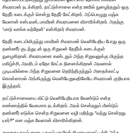
சிவராமன் நடக்கிறார். நாட்டுச்சாலை என்ற ஊரில் நுழைந்ததும் ஒரு
தேநீர் கடைக்குச் சென்று தேநீர் கேட்கிறார். அப்பொழுது மஞ்சு
வேளான் என்பவன், மாவீரன் சிவராமனை விசாரிக்கிறார். அதற்கு
‘மாடு வாங்க வந்தேன்’ என்கிறார் சிவராமன்.
தேநீர் கடையிலிருந்து மாவீரன் சிவராமன் வெளியேறிய போது ஒரு
தண்ணீர் குடத்துடன் ஒரு சிறுவன் தேநீர்க் கடைக்குள்
நுழைகிறான். சிவராமனை கண்டதும் அந்த சிறுவனுக்கு மிகுந்த
மகிழ்ச்சி, அவரிடம் ஏதோ கேட்க நினைக்கிறான் அவனால்
முடியவில்லை அந்த சிறுவனை தெரிந்திருந்தும் அதைக்காட்டி
கொள்ளாமல் அங்கிருந்து வெளியேறுவதிலேயே சிவராமன் குறியாக
இருந்தார்.
நாட்டுச்சாலையை விட்டு வெளியேறியாக வேண்டும் என்ற
எண்ணத்தில் வேகமாக நடக்கிறார். அவர் சென்றதும் மீண்டும்
தண்ணீர் எடுக்க சென்ற சிறுவனை வழி மறித்து “வந்து சென்றது
யார்?” என மஞ்சு வேளான் விசாரிக்கிறான்.
சைகையாலும் சாடையாலும் மாவீரன் சிவராமனைப் பற்றி அந்த