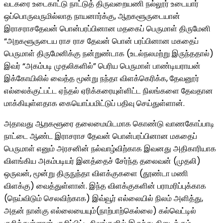
வடகரை உடைகாட்டு நாட்டுத் திருவறையணி நல்லூர் உடையார்
ஒப்பொருவருமில்லாத நாயனார்க்கு, ஆறகளூருடையான்
இராசராசதேவன் பொன்பரப்பினான மதகைப் பெருமாள் திருமேனி
“அறகளூருடைய ராச ராச தேவன் பொன் பரப்பினான மகதைப்
பெருமாள் திருமேனிக்கு நன்றுண்டாக (உடல்நலமற்று இருந்ததால்)
இவர் “அகம்படி முதலிகளில்” பெரிய பெருமாள் பாண்டியராயன்
இக்கோயிலில் வைத்த மூன்று நந்தா விளக்கெரிக்க, தேவனூர்
எல்லைக்குட்பட்ட ஏந்தல் ஏரிக்கரையுள்ளிட்ட நிலங்களை தேவதான
மாக்கியுள்ளதாக கையொப்பமிட்டுப் பதிவு செய்துள்ளான்.
அதாவது ஆறகளூரை தலைமையிடமாக கொண்டு வாணகோப்பாடி
நாட்டை ஆண்ட இராசராச தேவன் பொன்பரப்பினான மகதைப்
பெருமாள் எனும் அரசனின் நல்வாழ்விற்காக இவனது அதிகாரியாக
விளங்கிய அகம்படியர் இனத்தைச் சேர்ந்த தலைவன் (முதலி)
ஒருவன், மூன்று திருநுந்தா விளக்குகளை (தூண்டா மணி
விளக்கு) வைத்துள்ளான். இந்த விளக்குகளின் பராமரிப்புக்காக
(நெய்விடும் செலவிற்காக) இவ்வூர் எல்லையில் நிலம் அளித்து,
அதன் நான்கு எல்லையையும்(நாற்பாற்கெல்லை) கல்வெட்டில்