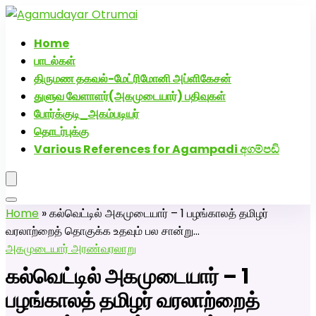
அகமுடையார் திருமண வரன்களுக்கு அகமுடையார்மேட்ரி-பெண்
திருமண சேவை! வாட்ஸப் எண்: 72005
Home
பாடல்கள்
திருமண தகவல்-மேட்ரிமோனி அப்ளிகேசன்
துளுவ வேளாளர்(அகமுடையார்) பதிவுகள்
போர்க்குடி_அகம்படியர்
தொடர்புக்கு
Various References for Agampadi අගම්පඩි
Home
»
கல்வெட்டில் அகமுடையார் – 1 பழங்காலத் தமிழர்
வரலாற்றைத் தொகுக்க உதவும் பல சான்று…
அகமுடையார் அரண்
வரலாறு
கல்வெட்டில் அகமுடையார் – 1
பழங்காலத் தமிழர் வரலாற்றைத்