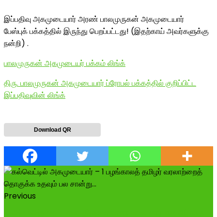
இப்பதிவு அகமுடையார் அரண் பாலமுருகன் அகமுடையார்
பேஸ்புக் பக்கத்தில் இருந்து பெறப்பட்டது! (இதற்காய் அவர்களுக்கு
நன்றி) .
பாலமுருகன் அகமுடையர் பக்கம் லிங்க்
திரு. பாலமுருகன் அகமுடையார் ப்ரோபல் பக்கத்தில் குறிப்பிட்ட
இப்பதிவுவின் லிங்க்
Download QR
Previous
#அகம்அறக்கட்டளை திருவண்ணாமலை சார்பாக ஆழ்ந்த