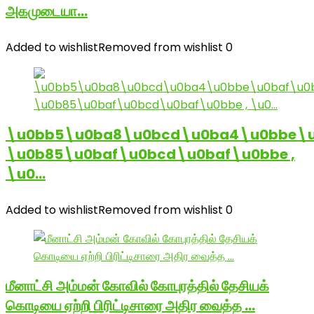
அகமுடையா…
Added to wishlist
Removed from wishlist
0
\u0bb5\u0ba8\u0bcd\u0ba4\u0bbe\u
\u0b85\u0baf\u0bcd\u0baf\u0bbe ,
\u0…
Added to wishlist
Removed from wishlist
0
மீனாட்சி அம்மன் கோவில் கோபுரத்தில் தேசியக்
கொடியை ஏற்றி பிரிட்டிசாரை அதிர வைத்த …