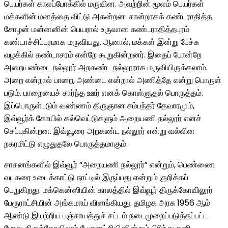
பெயர்கள் காலப்போக்கில் மருவின. அவற்றின் மூலம் பெயர்கள்
மக்களின் மனத்தை விட்டு அகன்றன. சான்றாகக் கண்டராதித்த
சோழன் மன்னனின் பெயரால் உருவான கண்டராதித்தபுரம்
கண்டாச்சிப்புரமாக மருவியது. ஆனால், மக்கள் இன்று பேச்சு
வழக்கில் கண்டாசரம் என்றே கூறுகின்றனர். இதைப் போன்றே
அறையண்டை நல்லூர் அறகண்ட நல்லூராக மருவியிருக்கலாம்.
அறை என்றால் பாறை, அண்டை என்றால் அணித்தே என்று பொருள்
படும். பாறையைச் சார்ந்த ஊர் எனக் கொள்ளுதல் பொருத்தம்.
இப்பொருள்படும் வண்ணம் திருஞான சம்பந்தர் தேவாரமும்,
இவ்வூர்க் கோயில் கல்வெட்டுகளும் அறையணி நல்லூர் எனச்
செப்புகின்றன. இவ்வூரை அறகண்ட நல்லூர் என்று வல்லின
றகரமிட்டு எழுதுதலே பொருத்தமாகும்.
சாசனங்களில் இவ்வூர் “அறையணி நல்லூர்” என்றும், பெண்ணை
வடகரை உடைக்காட்டு நாட்டில் இருப்பது என்றும் குறிக்கப்
பெறுகிறது. மக்கென்ஸியின் காலத்தில் இவ்வூர் திருக்கோவிலூர்
பேரூராட்சியின் அங்கமாய் விளங்கியது. தமிழக அரசு 1956 ஆம்
ஆண்டு இயற்றிய பஞ்சாயத்துச் சட்டம் நடைமுறைப்படுத்தப்பட்ட