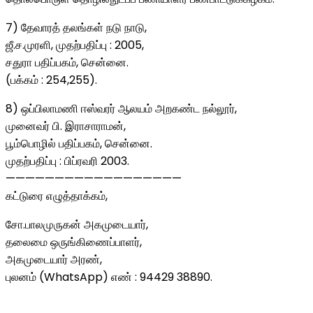
7) தேவாரத் தலங்கள் நடு நாடு,
ஜீ.ச.முரளி, முதற்பதிப்பு : 2005,
சதுரா பதிப்பகம், சென்னை.
(பக்கம் : 254,255).
8) ஒப்பிலாமணி ஈஸ்வரர் ஆலயம் அறகண்ட நல்லூர்,
முனைவர் பி. இராசாராமன்,
பூம்பொழில் பதிப்பகம், சென்னை.
முதற்பதிப்பு : பிப்ரவரி 2003.
——————————————————
கட்டுரை எழுத்தாக்கம்,
சோ.பாலமுருகன் அகமுடையார்,
தலைமை ஒருங்கிணைப்பாளர்,
அகமுடையார் அரண்,
புலனம் (WhatsApp) எண் : 94429 38890.