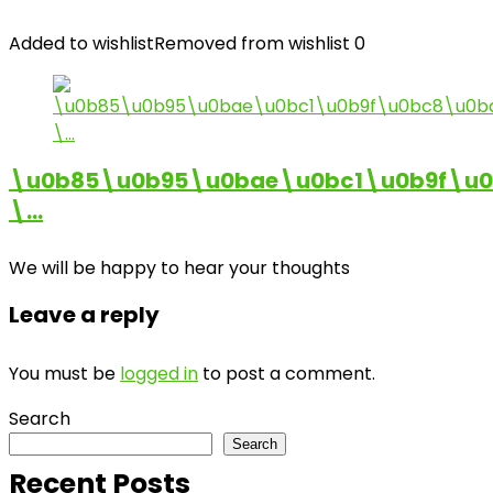
Added to wishlist
Removed from wishlist
0
\u0b85\u0b95\u0bae\u0bc1\u0b9f\u
\…
We will be happy to hear your thoughts
Leave a reply
You must be
logged in
to post a comment.
Search
Search
Recent Posts