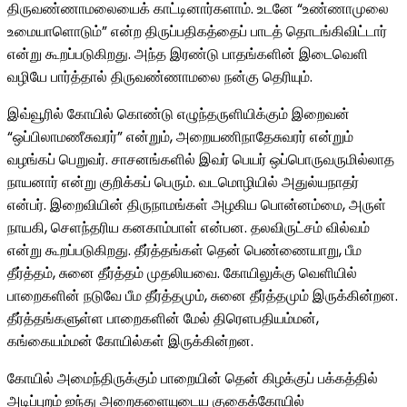
திருவண்ணாமலையைக் காட்டினார்களாம். உடனே “உண்ணாமுலை
உமையாளொடும்” என்ற திருப்பதிகத்தைப் பாடத் தொடங்கிவிட்டார்
என்று கூறப்படுகிறது. அந்த இரண்டு பாதங்களின் இடைவெளி
வழியே பார்த்தால் திருவண்ணாமலை நன்கு தெரியும்.
இவ்வூரில் கோயில் கொண்டு எழுந்தருளியிக்கும் இறைவன்
“ஒப்பிலாமணீசுவரர்” என்றும், அறையணிநாதேசுவரர் என்றும்
வழங்கப் பெறுவர். சாசனங்களில் இவர் பெயர் ஒப்பொருவருமில்லாத
நாயனார் என்று குறிக்கப் பெரும். வடமொழியில் அதுல்யநாதர்
என்பர். இறைவியின் திருநாமங்கள் அழகிய பொன்னம்மை, அருள்
நாயகி, செளந்தரிய கனகாம்பாள் என்பன. தலவிருட்சம் வில்வம்
என்று கூறப்படுகிறது. தீர்த்தங்கள் தென் பெண்ணையாறு, பீம
தீர்த்தம், சுனை தீர்த்தம் முதலியவை. கோயிலுக்கு வெளியில்
பாறைகளின் நடுவே பீம தீர்த்தமும், சுனை தீர்த்தமும் இருக்கின்றன.
தீர்த்தங்களுள்ள பாறைகளின் மேல் திரெளபதியம்மன்,
கங்கையம்மன் கோயில்கள் இருக்கின்றன.
கோயில் அமைந்திருக்கும் பாறையின் தென் கிழக்குப் பக்கத்தில்
அடிப்புறம் ஐந்து அறைகளையுடைய குகைக்கோயில்