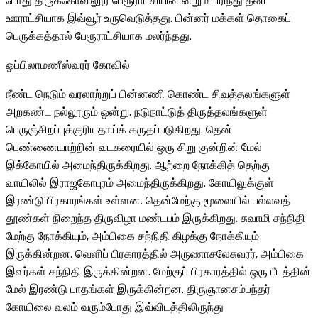
போது திருக்கோவிலூர் பேரூராட்சியினின்றும் பிரிந்து தனி
ஊராட்சியாக இவ்வூர் உருவெடுத்தது. பின்னர் மக்கள் தொகைப்
பெருக்கத்தால் பேரூராட்சியாக மலர்ந்தது.
ஒப்பிலாமணீஸ்வரர் கோவில்
நீண்ட நெடும் வரலாற்றுப் பின்னணி கொண்ட சிவத்தலங்களுள்
அறகண்ட நல்லூரும் ஒன்று. நடுநாட்டுத் திருத்தலங்களுள்
பெருஞ்சிறப்புக்குரியதாய்க் கருதப்படுகிறது. தென்
பெண்ணையாற்றின் வடகரையில் ஒரு சிறு குன்றின் மேல்
இக்கோயில் அமைந்திருக்கிறது. ஆற்றை நோக்கித் தெற்கு
வாயிலில் இராஜகோபுரம் அமைந்திருக்கிறது. கோயிலுக்குள்
இரண்டு பிரகாரங்கள் உள்ளன. தென்மேற்கு மூலையில் பல்லவத்
தூண்கள் நிறைந்த திருவிழா மண்டபம் இருக்கிறது. சுவாமி சந்நிதி
மேற்கு நோக்கியும், அம்பிகை சந்நிதி கிழக்கு நோக்கியும்
இருக்கின்றன. வெளிப் பிரகாரத்தில் அருணாசலேசுவரர், அம்பிகை
இவர்கள் சந்நிதி இருக்கின்றன. மேற்குப் பிரகாரத்தில் ஒரு பீடத்தின்
மேல் இரண்டு பாதங்கள் இருக்கின்றன. திருஞானசம்பந்தர்
கோயிலை வலம் வரும்போது இவ்விடத்திலிருந்து