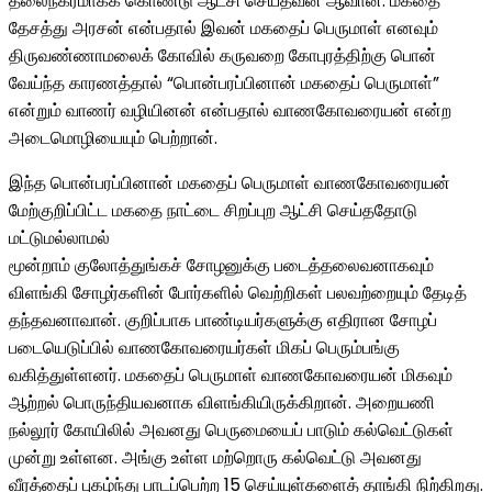
தலைநகரமாகக் கொண்டு ஆட்சி செய்தவன் ஆவான். மகதை
தேசத்து அரசன் என்பதால் இவன் மகதைப் பெருமாள் எனவும்
திருவண்ணாமலைக் கோவில் கருவறை கோபுரத்திற்கு பொன்
வேய்ந்த காரணத்தால் “பொன்பரப்பினான் மகதைப் பெருமாள்”
என்றும் வாணர் வழியினன் என்பதால் வாணகோவரையன் என்ற
அடைமொழியையும் பெற்றான்.
இந்த பொன்பரப்பினான் மகதைப் பெருமாள் வாணகோவரையன்
மேற்குறிப்பிட்ட மகதை நாட்டை சிறப்புற ஆட்சி செய்ததோடு
மட்டுமல்லாமல்
மூன்றாம் குலோத்துங்கச் சோழனுக்கு படைத்தலைவனாகவும்
விளங்கி சோழர்களின் போர்களில் வெற்றிகள் பலவற்றையும் தேடித்
தந்தவனாவான். குறிப்பாக பாண்டியர்களுக்கு எதிரான சோழப்
படையெடுப்பில் வாணகோவரையர்கள் மிகப் பெரும்பங்கு
வகித்துள்ளனர். மகதைப் பெருமாள் வாணகோவரையன் மிகவும்
ஆற்றல் பொருந்தியவனாக விளங்கியிருக்கிறான். அறையணி
நல்லூர் கோயிலில் அவனது பெருமையைப் பாடும் கல்வெட்டுகள்
முன்று உள்ளன. அங்கு உள்ள மற்றொரு கல்வெட்டு அவனது
வீரத்தைப் புகழ்ந்து பாடப்பெற்ற 15 செய்யுள்களைத் தாங்கி நிற்கிறது.