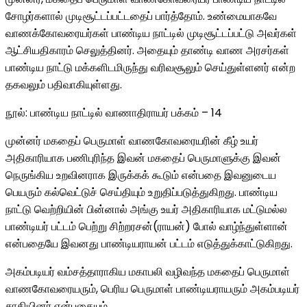
சோழர்களால் முடிசூட்டப்பட்டதைப் பார்த்தோம். உண்மையாகவே
வாணக்கோவரையர்கள் பாண்டிய நாட்டில் முடிசூட்டப்பட்டு அவர்கள்
ஆட்சியதிகாரம் செலுத்தினர். அதையும் தாண்டி வாண அரசர்கள்
பாண்டிய நாட்டு மக்களிடமிருந்து வரிவசூலும் செய்துள்ளனர் என்ற
தகவலும் பதிவாகியுள்ளது.
நூல்: பாண்டிய நாட்டில் வாணாதிராயர் பக்கம் – 14
முன்னர் மகதைப் பெருமாள் வாணகோவரையரின் கீழ் உயர்
அதிகாரியாக பணிபுரிந்த இவன் மகதைப் பெருமாளுக்கு இவன்
நெருங்கிய உறவினராக இருக்கக் கூடும் என்பதை இவனுடைய
பெயரும் கல்வெட்டுச் செய்தியும் உறுதிப்படுத்துகிறது. பாண்டிய
நாட்டு வெற்றியின் பின்னால் அங்கு உயர் அதிகாரியாக மட்டுமல்ல
பாண்டியர் பட்டம் பெற்று சிற்றரசன்(ராயன்) போல் வாழ்ந்துள்ளான்
என்பதையே இவனது பாண்டியராயன் பட்டம் எடுத்துக்காட்டுகிறது.
அகம்படியர் வம்சத்தாராகிய மகாபலி வழிவந்த மகதைப் பெருமாள்
வாணகோவரையரும், பெரிய பெருமாள் பாண்டியராயரும் அகம்படியர்
சாதியினர் என்பதையும்