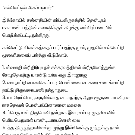
“கல்வெட்டில் அகம்படியார்”
இக்கோவில் சன்னதியின் கர்ப்பகிருகத்தில் தென்புறம்
மகாமண்டபத்தின் கவாஷிக்குக் கிழக்கு வச்சிரப்படையில்
பொறிக்கப்பட்டிருக்கிறது.
கல்வெட்டு விளக்கத்தைப் பார்ப்பதற்கு முன், முதலில் கல்வெட்டு
மூலவரிகளைப் பார்த்து விடுவோம்.
1. ஸ்வஸதி ஸ்ரீ திரிபுவநச் சக்கரவத்திகள் ஸ்ரீகுலோத்துங்க
சோழதெவற்கு யாண்டு ௩௰௧ வது இராஜராஜ
2. ‎வளநாட்டு வாணகொப்பாடி பெண்ணை வடகரை உடைக்காட்டு
நாட்டு திருவறையணி நல்லூருடை
3. ‎யா ரொப்பொருவருமில்லாத னாயநாற்கு ஆறகளூருடையா னிராச
ராசதெவன் பொன்பரப்பினானான மகதை
4. ‎ப்பெருமாள் திருமெனி நன்றாக இவ ரகம்படி முதலிகளில்
பெரியபெருமாள் பாண்டியராயனென் வை
5. ‎த்த திருநுந்தாவிளக்கு முந்று இவ்விளக்கு முந்றுக்கு நான்