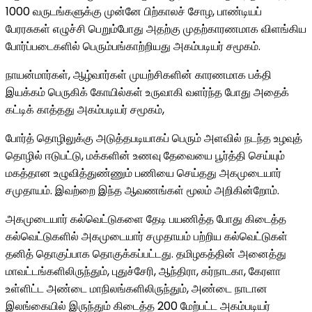
1000 வருடங்களுக்கு முன்னே பிற்காலச் சோழ, பாண்டியப்
பேரரசுகள் எழுச்சி பெறும்போது அதற்கு முதற்காரணமாக விளங்கிய
போர்ப்படைகளில் பெரும்பங்காற்றியது அகம்படியர் சமூகம்.
நாயன்மார்கள், ஆழ்வார்கள் முயற்சிகளின் காரணமாக பக்தி
இயக்கம் பெருகிக் கோயில்கள் உருவாகி வளர்ந்த போது அதைக்
கட்டிக் காத்தது அகம்படியர் சமூகம்,
போர்த் தொழிலுக்கு அடுத்தபடியாகப் பெரும் அளவில் நடந்த உழவுத்
தொழில் ஈடுபட்டு, மக்களின் உணவு தேவையை பூர்த்தி செய்யும்
மகத்தான உழுவித்துண்ணும் பணியை செய்தது அகமுடையார்
சமுதாயம். இவற்றை இந்த ஆவணங்கள் மூலம் அறிகின்றோம்.
அகமுடையார் கல்வெட்டுகளை தேடி பயணித்த போது கிடைத்த
கல்வெட்டுகளில் அகமுடையார் சமுதாயம் பற்றிய கல்வெட்டுகள்
தனித் தொகுப்பாக தொகுக்கப்பட்டது. தமிழகத்தின் அனைத்து
மாவட்டங்களிலிருந்தும், புதுச்சேரி, ஆந்திரா, கர்நாடகா, கேரளா
உள்ளிட்ட அண்டை மாநிலங்களிலிருந்தும், அண்டை நாடான
இலங்கையில் இருந்தும் கிடைத்த 200 மேற்பட்ட அகம்படியர்