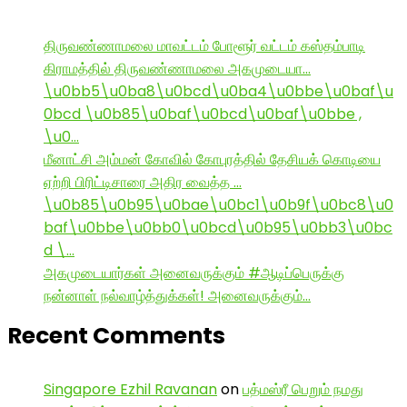
திருவண்ணாமலை மாவட்டம் போளூர் வட்டம் கஸ்தம்பாடி
கிராமத்தில் திருவண்ணாமலை அகமுடையா…
\u0bb5\u0ba8\u0bcd\u0ba4\u0bbe\u0baf\u
0bcd \u0b85\u0baf\u0bcd\u0baf\u0bbe ,
\u0…
மீனாட்சி அம்மன் கோவில் கோபுரத்தில் தேசியக் கொடியை
ஏற்றி பிரிட்டிசாரை அதிர வைத்த …
\u0b85\u0b95\u0bae\u0bc1\u0b9f\u0bc8\u0
baf\u0bbe\u0bb0\u0bcd\u0b95\u0bb3\u0bc
d \…
அகமுடையார்கள் அனைவருக்கும் #ஆடிப்பெருக்கு
நன்னாள் நல்வாழ்த்துக்கள்! அனைவருக்கும்…
Recent Comments
Singapore Ezhil Ravanan
on
பத்மஸ்ரீ பெறும் நமது