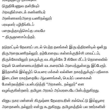
டுறுதிபேணுவ தன்றியும்
அரவுநீள்சடைக் கண்ணியர்
அண்ணலார்அறை யணிநல்லூர்
பரவுவார் பழிநீங்கிடப்
பறையுந்தாஞ்செய்த பாவமே
– திருஞானசம்பந்தர்.
நடுநாட்டில் தேவாரப் பாடல் பெற்ற தலங்கள் இருபத்திரண்டில் ஒன்று
திருஅறையணிநல்லூர். தற்போதைய கள்ளக்குறிச்சி மாவட்டம்,
திருக்கோவிலூர் நகருக்கு வடகிழக்கே 3 கிலோ மீட்டர் தொலைவில்
தென் பெண்ணையாற்றின் வடகரையில் அமைந்துள்ளது இப்பேரூர்.
இந்நாளில் இவ்வூர்ப் பெயரை மக்கள் வல்லின றகரத்துக்குப் பதிலாக
இடையின ரகரத்தையே ஆவணங்கள், பெயர்ப் பலகைகள்
போன்றவற்றில் பயன்படுத்தி “அரகண்ட நல்லூர்” என
வழங்குகின்றனர். தமிழக அரசும் அம்மரபையே பின்பற்றுகிறது.
விஜய நகர மன்னன் கிருஷ்ண தேவராயரின் கல்வெட்டு இவ்வூரை
அறைகண்டநல்லூர் என்று கூறுகிறது. தமிழகத்தில் பல ஊர்களின்