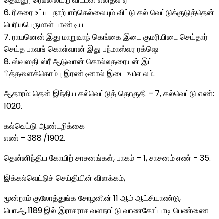
தெவனூ ரெல்லையிற் விட்டன என்தல் ஏ
6. ‎ரிகரை உட்பட நாற்பாற்கெல்லையும் விட்டு கல் வெட்டுக்குடுத்தென்
பெரியபெருமாள் பாண்டிய
7. ‎ராயனென் இது மாறுவாந் கெங்கை இடை குமரியிடை செய்தார்
செய்த பாவங் கொள்வான் இது பந்மாஸ்வர ரக்ஷெ
8. ‎ஸ்வஸதி ஸ்ரீ ஆடுவான் கொல்லதரையன் இட்ட
பித்தளைக்கொம்பு இரண்டினால் இடை ௩௰எ லம்.
ஆதாரம்: தென் இந்திய கல்வெட்டுத் தொகுதி – 7, கல்வெட்டு எண்:
1020.
கல்வெட்டு ஆண்டறிக்கை
எண் – 388 /1902.
தென்னிந்திய கோயிற் சாசனங்கள், பாகம் – 1, சாசனம் எண் – 35.
இக்கல்வெட்டுச் செய்தியின் விளக்கம்,
மூன்றாம் குலோத்துங்க சோழனின் 11 ஆம் ஆட்சியாண்டு,
பொ.ஆ.1189 இல் இராசராச வளநாட்டு வாணகோப்பாடி பெண்ணை