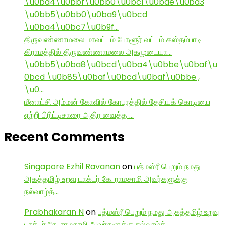
\u0ba4\u0bbf\u0bb0\u0bc1\u0bae\u0ba3
\u0bb5\u0bb0\u0ba9\u0bcd
\u0ba4\u0bc7\u0b9f…
திருவண்ணாமலை மாவட்டம் போளூர் வட்டம் கஸ்தம்பாடி
கிராமத்தில் திருவண்ணாமலை அகமுடையா…
\u0bb5\u0ba8\u0bcd\u0ba4\u0bbe\u0baf\u
0bcd \u0b85\u0baf\u0bcd\u0baf\u0bbe ,
\u0…
மீனாட்சி அம்மன் கோவில் கோபுரத்தில் தேசியக் கொடியை
ஏற்றி பிரிட்டிசாரை அதிர வைத்த …
Recent Comments
Singapore Ezhil Ravanan
on
பத்மஸ்ரீ பெறும் நமது
அகத்தமிழ் உறவு டாக்டர் கே. ராமசாமி அவர்களுக்கு
நல்வாழ்த்…
Prabhakaran N
on
பத்மஸ்ரீ பெறும் நமது அகத்தமிழ் உறவு
டாக்டர் கே. ராமசாமி அவர்களுக்கு நல்வாழ்த்…