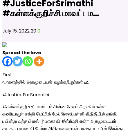
#JusticeForSrimathi
#கள்ளக்குறிச்சி மாவட்டம…
July 15, 2022
20
0
Spread the love
First
👉களத்தில் அகமுடையார் வழக்கறிஞர்கள் 🙏
#JusticeForSrimathi
#கள்ளக்குறிச்சி மாவட்டம் சின்ன சேலம் அருகில் உள்ள
கணியாமூர் சக்தி மெட்ரிக் மேல்நிலைப்பள்ளி விடுதியில் தங்கி
பயின்று வந்த பிளஸ் டூ மாணவி #ஸ்ரீமதி என்ற அகமுடையார்
சமுதாய மாணவி நேற்று அதிகாலை மூன்றாவது மாடியில் இருந்து