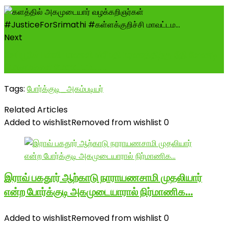
Next
வேப்பூரில் பள்ளி மாணவி ஸ்ரீமதி மரணத்திற்கு நீதி வேண்டி
பொதுமக்கள் போராட்டம்......
Tags:
போர்க்குடி_அகம்படியர்
Related Articles
Added to wishlist
Removed from wishlist
0
இராவ் பகதூர் ஆற்காடு நாராயணசாமி முதலியார்
என்ற போர்க்குடி அகமுடையாரால் நிர்மாணிக…
Added to wishlist
Removed from wishlist
0