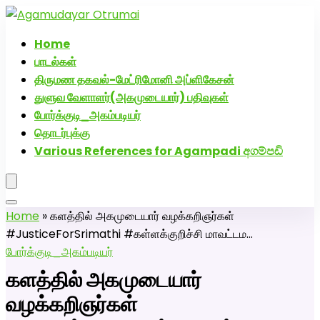
அகமுடையார் திருமண வரன்களுக்கு அகமுடையார்மேட்ரி-
பெண் வீட்டாருக்கு 100% இலவச திருமண சேவை! வாட்ஸப்
Home
எண்: 7200507629
பாடல்கள்
திருமண தகவல்-மேட்ரிமோனி அப்ளிகேசன்
துளுவ வேளாளர்(அகமுடையார்) பதிவுகள்
போர்க்குடி_அகம்படியர்
தொடர்புக்கு
Various References for Agampadi අගම්පඩි
Home
»
களத்தில் அகமுடையார் வழக்கறிஞர்கள்
#JusticeForSrimathi #கள்ளக்குறிச்சி மாவட்டம…
போர்க்குடி_அகம்படியர்
களத்தில் அகமுடையார்
வழக்கறிஞர்கள்