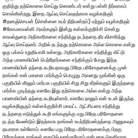
குதித்து தற்கொலை செய்து கொண்டார் என்று பள்ளி நிர்வாகம்
சொல்கின்றது. இதை ஆய்வு செய்வதற்காக வழக்கறிஞர்
#தனஞ்செயன் (சென்னை உயர் நீதிமன்றம்) மற்றும் வழக்கறிஞர்
#கோமளவள்ளி அவர்களும் இன்று கள்ளக்குறிச்சி சென்று
காவல்துறை அதிகாரிகளை சந்தித்து நடந்ததை தீர விசாரித்து
ஆய்வு செய்தனர். அதில் நடந்தது தற்கொலை அல்ல கொலை என்று
ஒரு பக்கம் உறுதியாகி உள்ளது. அதிகாரிகளை சந்தித்து விட்டு
அந்த மாணவியின் பெற்றோர்களை சந்திக்கும் போது இந்த
மாணவியின் தந்தை கூறியதாவது பிரேத பரிசோதனைக்கு முன்
நாங்கள் என் மகளை பார்க்கும் பொழுது அவளது மூக்கின் ஒரு
பகுதியில் கீரலும் மார்பக பகுதியில் சிறு சிறு கீறல்களும் இருந்ததை
பார்க்க முடிந்தது எனவே இது தற்கொலை அல்ல என்று அந்த
மாணவியின் தந்தை கூறியுள்ளார். எனவே நானும் என் உடன் இருந்த
வழக்கறிஞரும் கள்ளக்குறிச்சி மாவட்ட ஆட்சியரை சந்தித்து
நடந்ததை எடுத்துக் கூறி எங்களுக்கு மறு பிரேத பரிசோதனை
நடத்த வேண்டும் இதற்காக நாங்கள் உயர்நீதிமன்றத்தை அணுகவும்
தயாராக உள்ளோம். எனவே மறு பிரேத பரிசோதனைக்கு பிறகு
பிரேதத்தை நாங்கள் கையில் வாங்குவோம் என்பதை தெளிவாக