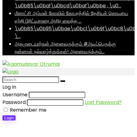
\u0b85\u0baf\u0bcd\u0baf\u0bbe , \u0…
மீனாட்சி அம்மன் கோவில் கோபுரத்தில் தேசியக் கொடியை
ஏற்றி பிரிட்டிசாரை அதிர வைத்த …
\u0b85\u0b95\u0bae\u0bc1\u0b9f\u0bc8\u0b
\…
அகமுடையார்கள் அனைவருக்கும் #ஆடிப்பெருக்கு
நன்னாள் நல்வாழ்த்துக்கள்! அனைவருக்கும்…
Log In
Username
Password
Lost Password?
Remember me
Login