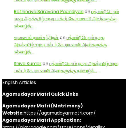
RethinavelSaravana Paandiyan
on
பத்மஸ்ரீ பெறும்
நமது அகத்தமிழ் உறவு டாக்டர் கே. ராமசாமி அவர்களுக்கு
நல்வாழ்த்…
சரவணன் ராமச்சந்திரன்
on
பத்மஸ்ரீ பெறும் நமது
அகத்தமிழ் உறவு டாக்டர் கே. ராமசாமி அவர்களுக்கு
நல்வாழ்த்…
Shiva Kumar
on
பத்மஸ்ரீ பெறும் நமது அகத்தமிழ் உறவு
டாக்டர் கே. ராமசாமி அவர்களுக்கு நல்வாழ்த்…
English Articles
Agamudayar Matri Quick Links
Agamudayar Matri (Matrimony)
Website:
https://agamudayarmatri.com/
Agamudayar Matri Application:
https://play.google.com/store/apps/details?