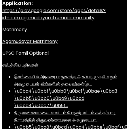
Application:
https://play.google.com/store/apps/details?
id=com.agamudayarotrumai.community
Matrimony
Agamudayar Matrimony
UPSC Tamil Optional
சமீபத்திய பதிவுகள்
இலங்கையில் அரசரை பாதுகாத்த அகம்படி முதலி எனும்
அகமுடையார் வீரர்களின் தலைவர்கள்(த…
\u0ba4\u0bbf\u0bb0\u0bc1\u0bae\u0ba3
\u0bb5\u0bb0\u0ba9\u0bcd
\u0ba4\u0bc7\u0b9f…
திருவண்ணாமலை மாவட்டம் போளூர் வட்டம் கஸ்தம்பாடி
கிராமத்தில் திருவண்ணாமலை அகமுடையா…
\u0bb5\u0ba8\u0bcd\u0ba4\u0bbe\u0baf\u0