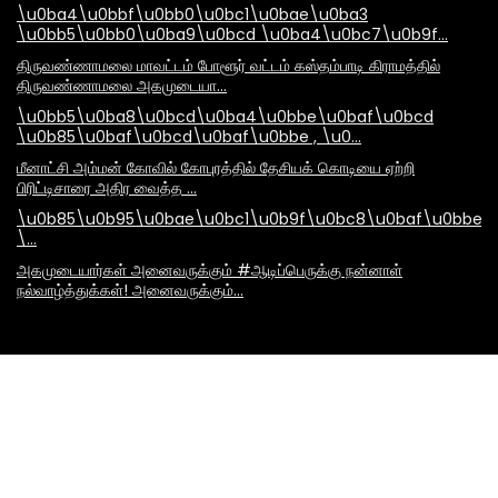
\u0ba4\u0bbf\u0bb0\u0bc1\u0bae\u0ba3
\u0bb5\u0bb0\u0ba9\u0bcd \u0ba4\u0bc7\u0b9f…
திருவண்ணாமலை மாவட்டம் போளூர் வட்டம் கஸ்தம்பாடி கிராமத்தில்
திருவண்ணாமலை அகமுடையா…
\u0bb5\u0ba8\u0bcd\u0ba4\u0bbe\u0baf\u0bcd
\u0b85\u0baf\u0bcd\u0baf\u0bbe , \u0…
மீனாட்சி அம்மன் கோவில் கோபுரத்தில் தேசியக் கொடியை ஏற்றி
பிரிட்டிசாரை அதிர வைத்த …
\u0b85\u0b95\u0bae\u0bc1\u0b9f\u0bc8\u0baf\u0bbe\
\…
அகமுடையார்கள் அனைவருக்கும் #ஆடிப்பெருக்கு நன்னாள்
நல்வாழ்த்துக்கள்! அனைவருக்கும்…