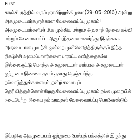
First
காஞ்சிபுரத்தில் வரும் ஞாயிற்றுக்கிழமை(29-05-2016) அன்று
அகமுடையார்களுக்கான வேலைவாய்ப்பு முகாம்!
அகமுடையார்களின் மிக முக்கிய மற்றும் அவசரத் தேவை கல்வி
மற்றும் வேலைவாய்ப்பு ஆகும்.இதனை உணர்ந்து இதற்காக
அருமையான முயற்சி ஒன்றை முன்னெடுத்திருக்கும் இந்த
நிகழ்ச்சி அமைப்பாளர்களை பாராட்ட வார்த்தைகளே
இல்லை.ஒட்டு மொத்த அகமுடையார் சார்பாக அகமுடையார்
ஒற்றுமை இணையதளம் தனது நெஞ்சார்ந்த
நல்வாழ்த்துக்களையும் ,நன்றிகளையும்
தெரிவித்துக்கொள்கிறது.வேலைவாய்ப்பு முகாம் நல்ல முறையில்
நடைபெற்று நிறைய நம் உறவுகள் வேலைவாய்ப்பு பெறவேண்டும்.
இப்பதிவு அகமுடையார் ஒற்றுமை பேஸ்புக் பக்கத்தில் இருந்து