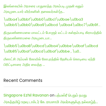
இலங்கையில் அரசரை பாதுகாத்த அகம்படி முதலி எனும்
அகமுடையார் வீரர்களின் தலைவர்கள்(த…
\u0ba4\u0bbf\u0bb0\u0bc1\u0bae\u0ba3
\u0bb5\u0bb0\u0ba9\u0bcd \u0ba4\u0bc7\u0b9f…
திருவண்ணாமலை மாவட்டம் போளூர் வட்டம் கஸ்தம்பாடி கிராமத்தில்
திருவண்ணாமலை அகமுடையா…
\u0bb5\u0ba8\u0bcd\u0ba4\u0bbe\u0baf\u0bcd
\u0b85\u0baf\u0bcd\u0baf\u0bbe , \u0…
மீனாட்சி அம்மன் கோவில் கோபுரத்தில் தேசியக் கொடியை ஏற்றி
பிரிட்டிசாரை அதிர வைத்த …
Recent Comments
Singapore Ezhil Ravanan
on
பத்மஸ்ரீ பெறும் நமது
அகத்தமிழ் உறவு டாக்டர் கே. ராமசாமி அவர்களுக்கு நல்வாழ்த்…