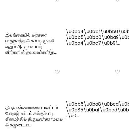
\u0ba4\u0bbf\u0bb0\u0b
இலங்கையில் அரசரை
\u0bb5\u0bb0\u0ba9\u0
பாதுகாத்த அகம்படி முதலி
\u0ba4\u0bc7\u0b9f…
எனும் அகமுடையார்
வீரர்களின் தலைவர்கள்(த…
\u0bb5\u0ba8\u0bcd\u0
திருவண்ணாமலை மாவட்டம்
\u0b85\u0baf\u0bcd\u0b
போளூர் வட்டம் கஸ்தம்பாடி
, \u0…
கிராமத்தில் திருவண்ணாமலை
அகமுடையா…