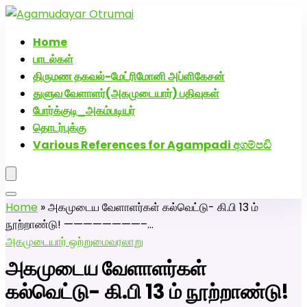
அகமுடையார் திருமண வரன்களுக்கு அகமுடையார்மேட்ரி-
பெண் வீட்டாருக்கு 100% இலவச திருமண சேவை! வாட்ஸப்
Home
எண்: 7200507629
பாடல்கள்
திருமண தகவல்-மேட்ரிமோனி அப்ளிகேசன்
துளுவ வேளாளர்(அகமுடையார்) பதிவுகள்
போர்க்குடி_அகம்படியர்
தொடர்புக்கு
Various References for Agampadi අගම්පඩි
Home
»
அகமுடைய வேளாளர்கள் கல்வெட்டு- கி.பி 13 ம்
நூற்றாண்டு! ————————–…
அகமுடையார் ஒற்றுமை
வரலாறு
அகமுடைய வேளாளர்கள்
கல்வெட்டு- கி.பி 13 ம் நூற்றாண்டு!