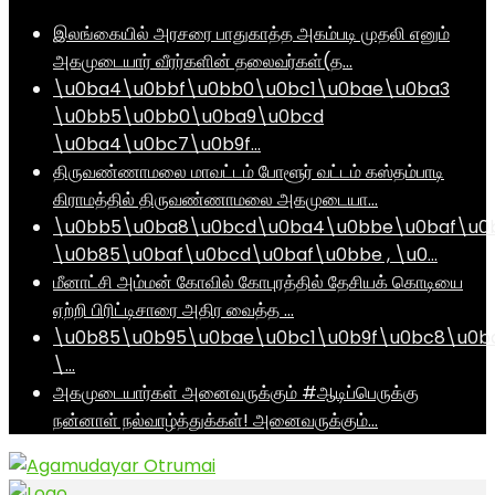
இலங்கையில் அரசரை பாதுகாத்த அகம்படி முதலி எனும்
அகமுடையார் வீரர்களின் தலைவர்கள்(த…
\u0ba4\u0bbf\u0bb0\u0bc1\u0bae\u0ba3
\u0bb5\u0bb0\u0ba9\u0bcd
\u0ba4\u0bc7\u0b9f…
திருவண்ணாமலை மாவட்டம் போளூர் வட்டம் கஸ்தம்பாடி
கிராமத்தில் திருவண்ணாமலை அகமுடையா…
\u0bb5\u0ba8\u0bcd\u0ba4\u0bbe\u0baf\u0
\u0b85\u0baf\u0bcd\u0baf\u0bbe , \u0…
மீனாட்சி அம்மன் கோவில் கோபுரத்தில் தேசியக் கொடியை
ஏற்றி பிரிட்டிசாரை அதிர வைத்த …
\u0b85\u0b95\u0bae\u0bc1\u0b9f\u0bc8\u0b
\…
அகமுடையார்கள் அனைவருக்கும் #ஆடிப்பெருக்கு
நன்னாள் நல்வாழ்த்துக்கள்! அனைவருக்கும்…