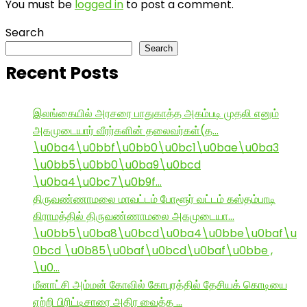
You must be
logged in
to post a comment.
Search
Search
Recent Posts
இலங்கையில் அரசரை பாதுகாத்த அகம்படி முதலி எனும்
அகமுடையார் வீரர்களின் தலைவர்கள்(த…
\u0ba4\u0bbf\u0bb0\u0bc1\u0bae\u0ba3
\u0bb5\u0bb0\u0ba9\u0bcd
\u0ba4\u0bc7\u0b9f…
திருவண்ணாமலை மாவட்டம் போளூர் வட்டம் கஸ்தம்பாடி
கிராமத்தில் திருவண்ணாமலை அகமுடையா…
\u0bb5\u0ba8\u0bcd\u0ba4\u0bbe\u0baf\u
0bcd \u0b85\u0baf\u0bcd\u0baf\u0bbe ,
\u0…
மீனாட்சி அம்மன் கோவில் கோபுரத்தில் தேசியக் கொடியை
ஏற்றி பிரிட்டிசாரை அதிர வைத்த …