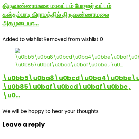
திருவண்ணாமலை மாவட்டம் போளூர் வட்டம்
கஸ்தம்பாடி கிராமத்தில் திருவண்ணாமலை
அகமுடையா…
Added to wishlist
Removed from wishlist
0
\u0bb5\u0ba8\u0bcd\u0ba4\u0bbe\u
\u0b85\u0baf\u0bcd\u0baf\u0bbe ,
\u0…
We will be happy to hear your thoughts
Leave a reply