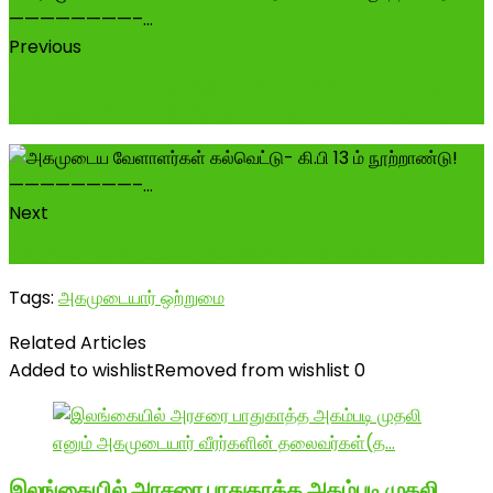
Previous
17-07-2016 அன்று திருப்பரன்குன்றத்தில் நடைபெற்ற 42
ஊர் துளுவ வேளாளர்(அகமுடையார்) சங்க செயற்குழு.
Next
முழு உரை-கவிஞர் திரு.முத்துலிங்கம் அவர்களின் பேச்சு
Tags:
அகமுடையார் ஒற்றுமை
Related Articles
Added to wishlist
Removed from wishlist
0
இலங்கையில் அரசரை பாதுகாத்த அகம்படி முதலி