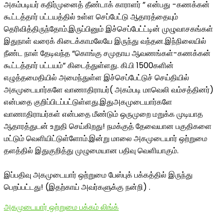
அகம்படியர் கதிர்முனைத் தீண்டாக் காராளர் ” என்பது -கணக்கன்
கூட்டத்தார் பட்டயத்தில் உள்ள செப்பேட்டு ஆதாரத்தையும்
தெரிவித்திருந்தோம்.இருப்பினும் இச்செப்பேட்ட்டின் முழுவாசகங்கள்
இதுநாள் வரைக் கிடைக்காமலேயே இருந்து வந்தன.இந்நிலையில்
நீண்ட நாள் தேடிவந்த “கொங்கு சமுதாய ஆவணங்கள்-கணக்கன்
கூட்டத்தார் பட்டயம்” கிடைத்துள்ளது. கி.பி 1500களின்
எழுத்தமைதியில் அமைந்துள்ள இச்செப்பேட்டுச் செய்தியில்
அகமுடையார்களே வாணாதிராயர்( அகம்படி மாவெலி வம்சத்தினர்)
என்பதை குறிப்பிடப்பட்டுள்ளது.இதுஅகமுடையார்களே
வாணாதிராயர்கள் என்பதை மீண்டும் ஒருமுறை மறுக்க முடியாத
ஆதாரத்துடன் உறுதி செய்கிறது! நமக்குத் தேவையான பகுதிகளை
மட்டும் வெளியிட்டுள்ளோம்.இன்று மாலை அகமுடையார் ஒற்றுமை
தளத்தில் இதுகுறித்து முழுமையான பதிவு வெளியாகும்.
இப்பதிவு அகமுடையார் ஒற்றுமை பேஸ்புக் பக்கத்தில் இருந்து
பெறப்பட்டது! (இதற்காய் அவர்களுக்கு நன்றி) .
அகமுடையார் ஒற்றுமை பக்கம் லிங்க்