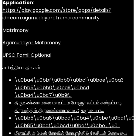
Application:
https://play.google.com/store/apps/details?
id=com.agamudayarotrumai.community
Matrimony
Agamudayar Matrimony
UPSC Tamil Optional
சமீபத்திய பதிவுகள்
\u0ba4\u0bbf\u0bb0\u0bc1\u0bae\u0ba3
\u0bb5\u0bb0\u0ba9\u0bcd
\u0ba4\u0bc7\u0b9f…
திருவண்ணாமலை மாவட்டம் போளூர் வட்டம் கஸ்தம்பாடி
கிராமத்தில் திருவண்ணாமலை அகமுடையா…
\u0bb5\u0ba8\u0bcd\u0ba4\u0bbe\u0baf\u0
\u0b85\u0baf\u0bcd\u0baf\u0bbe , \u0…
மீனாட்சி அம்மன் கோவில் கோபுரத்தில் தேசியக் கொடியை