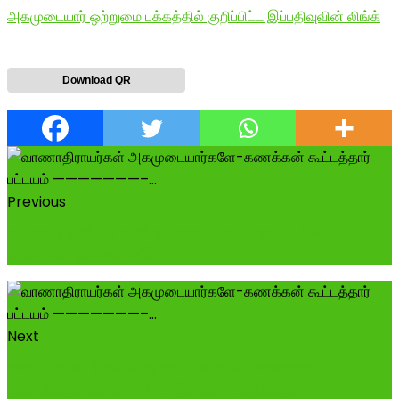
அகமுடையார் ஒற்றுமை பக்கத்தில் குறிப்பிட்ட இப்பதிவுவின் லிங்க்
Download QR
Previous
கலைஞர் டிவியில் ஒளிபரப்பாகும் தென்பாண்டி சிங்கம்
தொடரை புறக்கணிப்பீர்
Next
வாணாதிராயர்கள் அகமுடையார்களே-கணக்கன்
கூட்டத்தார் பட்டயம் -செப்பேட்டுச் சான்றுகள்!