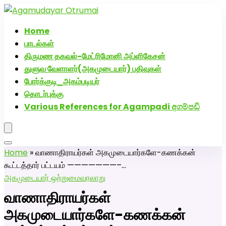
அகமுடையார் திருமண வரன்களுக்கு அகமுடையார்மேட்ரி-
பெண் வீட்டாருக்கு 100% இலவச திருமண சேவை! வாட்ஸப்
Home
எண்: 7200507629
பாடல்கள்
திருமண தகவல்-மேட்ரிமோனி அப்ளிகேசன்
துளுவ வேளாளர்(அகமுடையார்) பதிவுகள்
போர்க்குடி_அகம்படியர்
தொடர்புக்கு
Various References for Agampadi අගම්පඩි
Home
»
வாணாதிராயர்கள் அகமுடையார்களே-கணக்கன்
கூட்டத்தார் பட்டயம் ———————–…
அகமுடையார் ஒற்றுமை
வரலாறு
வாணாதிராயர்கள்
அகமுடையார்களே-கணக்கன்