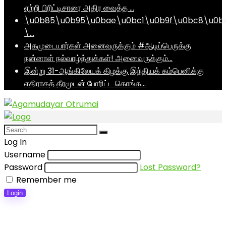
ஏற்றி பிரிட்டிசாரை அதிர வைத்த …
\u0b85\u0b95\u0bae\u0bc1\u0b9f\u0bc8\u0b
\…
அகமுடையார்கள் அனைவருக்கும் #ஆடிப்பெருக்கு
நன்னாள் நல்வாழ்த்துக்கள்! அனைவருக்கும்…
இன்று 31-ஆங்கிலேயக் கிழக்கு இந்தியக் கம்பெனிக்கு
எதிராகத் தீரமுடன் போரிட்ட கொங்க…
Log In
Username
Password
Lost Password?
Remember me
Login