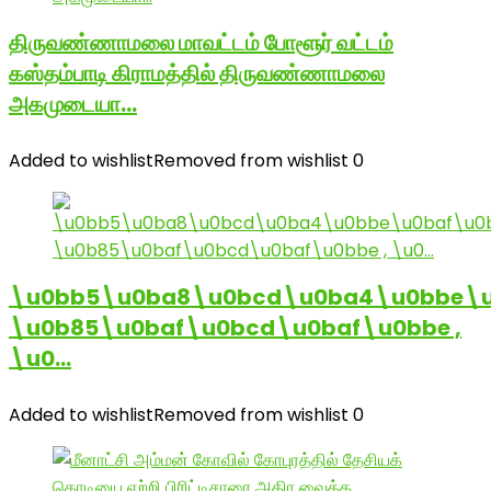
திருவண்ணாமலை மாவட்டம் போளூர் வட்டம்
கஸ்தம்பாடி கிராமத்தில் திருவண்ணாமலை
அகமுடையா…
Added to wishlist
Removed from wishlist
0
\u0bb5\u0ba8\u0bcd\u0ba4\u0bbe\u
\u0b85\u0baf\u0bcd\u0baf\u0bbe ,
\u0…
Added to wishlist
Removed from wishlist
0