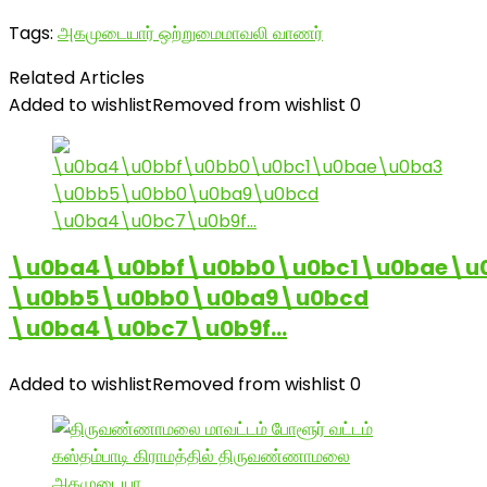
Tags:
அகமுடையார் ஒற்றுமை
மாவலி வாணர்
Related Articles
Added to wishlist
Removed from wishlist
0
\u0ba4\u0bbf\u0bb0\u0bc1\u0bae\u
\u0bb5\u0bb0\u0ba9\u0bcd
\u0ba4\u0bc7\u0b9f…
Added to wishlist
Removed from wishlist
0