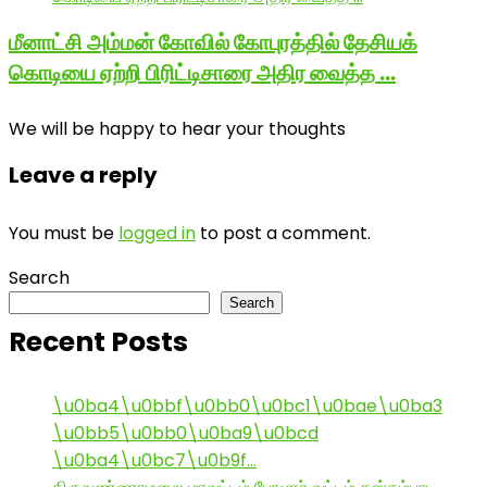
மீனாட்சி அம்மன் கோவில் கோபுரத்தில் தேசியக்
கொடியை ஏற்றி பிரிட்டிசாரை அதிர வைத்த …
We will be happy to hear your thoughts
Leave a reply
You must be
logged in
to post a comment.
Search
Search
Recent Posts
\u0ba4\u0bbf\u0bb0\u0bc1\u0bae\u0ba3
\u0bb5\u0bb0\u0ba9\u0bcd
\u0ba4\u0bc7\u0b9f…