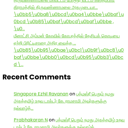
திருவண்ணாமலை மாவட்டம் போளூர் வட்டம் கஸ்தம்பாடி
கிராமத்தில் திருவண்ணாமலை அகமுடையா…
\u0bb5\u0ba8\u0bcd\u0ba4\u0bbe\u0baf\u
0bcd \u0b85\u0baf\u0bcd\u0baf\u0bbe ,
\u0…
மீனாட்சி அம்மன் கோவில் கோபுரத்தில் தேசியக் கொடியை
ஏற்றி பிரிட்டிசாரை அதிர வைத்த …
\u0b85\u0b95\u0bae\u0bc1\u0b9f\u0bc8\u0
baf\u0bbe\u0bb0\u0bcd\u0b95\u0bb3\u0bc
d \…
Recent Comments
Singapore Ezhil Ravanan
on
பத்மஸ்ரீ பெறும் நமது
அகத்தமிழ் உறவு டாக்டர் கே. ராமசாமி அவர்களுக்கு
நல்வாழ்த்…
Prabhakaran N
on
பத்மஸ்ரீ பெறும் நமது அகத்தமிழ் உறவு
டாக்டர் கே. ராமசாமி அவர்களுக்கு நல்வாழ்த்…