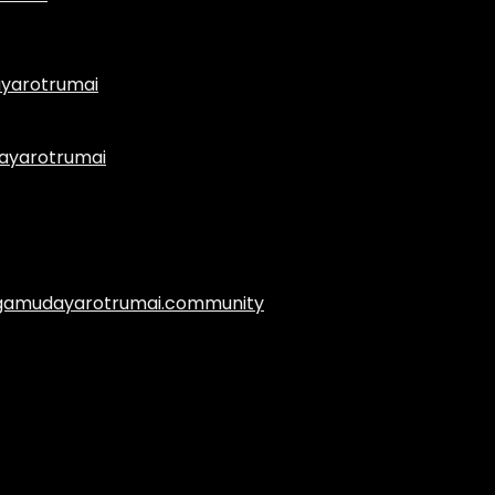
yarotrumai
ayarotrumai
.agamudayarotrumai.community