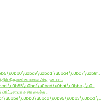
bb5\u0bb0\u0ba9\u0bcd \u0ba4\u0bc7\u0b9f…
ராமத்தில் திருவண்ணாமலை அகமுடையா…
d \u0b85\u0baf\u0bcd\u0baf\u0bbe , \u0…
ி பிரிட்டிசாரை அதிர வைத்த …
af\u0bbe\u0bb0\u0bcd\u0b95\u0bb3\u0bcd \…