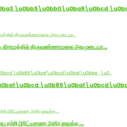
0ba3 \u0bb5\u0bb0\u0ba9\u0bcd \u0b
ாடி கிராமத்தில் திருவண்ணாமலை அகமுடையா…
baf\u0bcd \u0b85\u0baf\u0bcd\u0baf
ை ஏற்றி பிரிட்டிசாரை அதிர வைத்த …