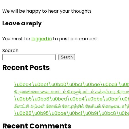
We will be happy to hear your thoughts
Leave a reply
You must be
logged in
to post a comment.
Search
Search
Recent Posts
\u0ba4\u0bbf\u0bb0\u0bc1\u0bae\u0ba3 \u0
திருவண்ணாமலை மாவட்டம் போளூர் வட்டம் கஸ்தம்பாடி கி
\u0bb5\u0ba8\u0bcd\u0ba4\u0bbe\u0baf\u0bc
மீனாட்சி அம்மன் கோவில் கோபுரத்தில் தேசியக் கொடியை ஏற்ற
\u0b85\u0b95\u0bae\u0bc1\u0b9f\u0bc8\u0b
Recent Comments