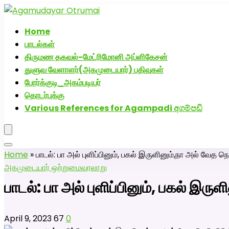
அகமுடையார் திருமண வரன்களுக்கு அகமுடையார்மேட்
Home
பாடல்கள்
திருமண தகவல்-மேட்ரிமோனி அப்ளிகேசன்
துளுவ வேளாளர்(அகமுடையார்) பதிவுகள்
போர்க்குடி_அகம்படியர்
தொடர்புக்கு
Various References for Agampadi අගම්පඩි
Home
»
பாடல்: பா அல் புளிப்பினும், பகல் இருளினும்,நா அல் வேத நெற
அகமுடையார் ஒற்றுமை
வரலாறு
பாடல்: பா அல் புளிப்பினும், பகல் இரு
April 9, 2023
67
0