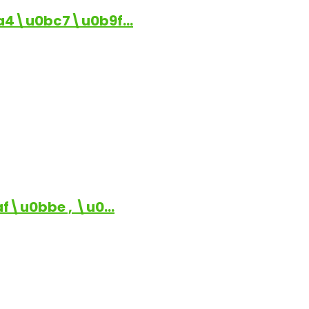
a4\u0bc7\u0b9f…
\u0bbe , \u0…