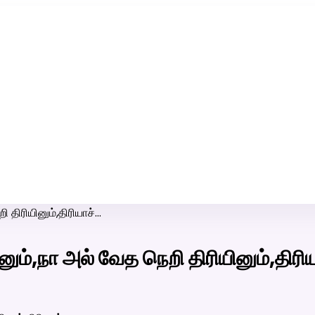
ரி-பெண் வீட்டாருக்கு 100% இலவச திருமண சேவை! வாட்ஸப் எண்:
7200507629
ி திரியினும்,திரியாச்…
ளினும்,நா அல் வேத நெறி திரியினும்,திரி