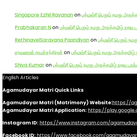
Singapore Ezhil Ravanan
on
பத்மஸ்ரீ பெறும் நமது அகத்த
Prabhakaran N
on
பத்மஸ்ரீ பெறும் நமது அகத்தமிழ் உறவு 
RethinavelSaravana Paandiyan
on
பத்மஸ்ரீ பெறும் நம
சரவணன் ராமச்சந்திரன்
on
பத்மஸ்ரீ பெறும் நமது அகத்தமிழ் 
Shiva Kumar
on
பத்மஸ்ரீ பெறும் நமது அகத்தமிழ் உறவு டாக்
English Articles
Agamudayar Matri Quick Links
Agamudayar Matri (Matrimony) Website:
https://
Agamudayar Matri Application:
https://play.googl
Instagram ID:
https://www.instagram.com/agamuday
Facebook ID:
https://www.facebook.com/agamudayar