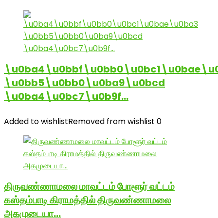
\u0ba4\u0bbf\u0bb0\u0bc1\u0bae\u
\u0bb5\u0bb0\u0ba9\u0bcd
\u0ba4\u0bc7\u0b9f…
Added to wishlist
Removed from wishlist
0
திருவண்ணாமலை மாவட்டம் போளூர் வட்டம்
கஸ்தம்பாடி கிராமத்தில் திருவண்ணாமலை
அகமுடையா…