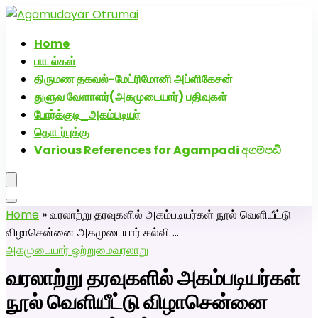
அகமுடையார் திருமண வரன்களுக்கு அகமுடையார்மேட்ரி-பெண்
வீட்டாருக்கு 100% இலவச திருமண சேவை! வாட்ஸப் எண்:
Home
7200507629
பாடல்கள்
திருமண தகவல்-மேட்ரிமோனி அப்ளிகேசன்
துளுவ வேளாளர்(அகமுடையார்) பதிவுகள்
போர்க்குடி_அகம்படியர்
தொடர்புக்கு
Various References for Agampadi අගම්පඩි
Home
»
வரலாற்று தரவுகளில் அகம்படியர்கள் நூல் வெளியீட்டு
விழாசென்னை அகமுடையார் கல்வி …
அகமுடையார் ஒற்றுமை
வரலாறு
வரலாற்று தரவுகளில் அகம்படியர்கள்
நூல் வெளியீட்டு விழாசென்னை