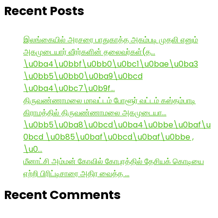
Recent Posts
இலங்கையில் அரசரை பாதுகாத்த அகம்படி முதலி எனும்
அகமுடையார் வீரர்களின் தலைவர்கள்(த…
\u0ba4\u0bbf\u0bb0\u0bc1\u0bae\u0ba3
\u0bb5\u0bb0\u0ba9\u0bcd
\u0ba4\u0bc7\u0b9f…
திருவண்ணாமலை மாவட்டம் போளூர் வட்டம் கஸ்தம்பாடி
கிராமத்தில் திருவண்ணாமலை அகமுடையா…
\u0bb5\u0ba8\u0bcd\u0ba4\u0bbe\u0baf\u
0bcd \u0b85\u0baf\u0bcd\u0baf\u0bbe ,
\u0…
மீனாட்சி அம்மன் கோவில் கோபுரத்தில் தேசியக் கொடியை
ஏற்றி பிரிட்டிசாரை அதிர வைத்த …
Recent Comments