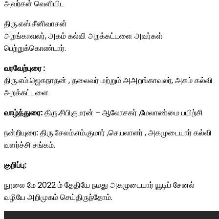
அவர்கள் வெளியிட
திரு.எஸ்.சீனிவாசன்
அறங்காவலர்‌, அகம்‌ கல்வி அறக்கட்டளை அவர்கள்
பெற்றுக்கொண்டார்.
வரவேற்புரை :
திரு.எம்.ஜெகநாதன் , தலைவர் மற்றும் அஅறங்காவலர்‌, அகம்‌ கல்வி
அறக்கட்டளை
வாழ்த்துரை:
திரு.சிபிகுமரன் – ஆலோசகர் ,மேலாண்மை பயிற்சி
நன்றியுரை: திரு.சேலம்.எம்.குமார் ,செயலாளர் , அகமுடையார் கல்வி
வளர்ச்சி சங்கம்.
குறிப்பு:
நூலை மே 2022 ம் தேதியே நமது அகமுடையார் யூடிப் சேனல்
வழியே அறிமுகம் செய்திருந்தோம்.