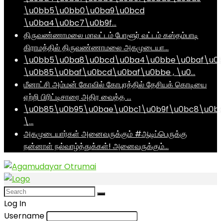
\u0bb5\u0bb0\u0ba9\u0bcd
\u0ba4\u0bc7\u0b9f…
திருவண்ணாமலை மாவட்டம் போளூர் வட்டம் கஸ்தம்பாடி
கிராமத்தில் திருவண்ணாமலை அகமுடையா…
\u0bb5\u0ba8\u0bcd\u0ba4\u0bbe\u0baf\u0
\u0b85\u0baf\u0bcd\u0baf\u0bbe , \u0…
மீனாட்சி அம்மன் கோவில் கோபுரத்தில் தேசியக் கொடியை
ஏற்றி பிரிட்டிசாரை அதிர வைத்த …
\u0b85\u0b95\u0bae\u0bc1\u0b9f\u0bc8\u0b
\…
அகமுடையார்கள் அனைவருக்கும் #ஆடிப்பெருக்கு
நன்னாள் நல்வாழ்த்துக்கள்! அனைவருக்கும்…
Log In
Username