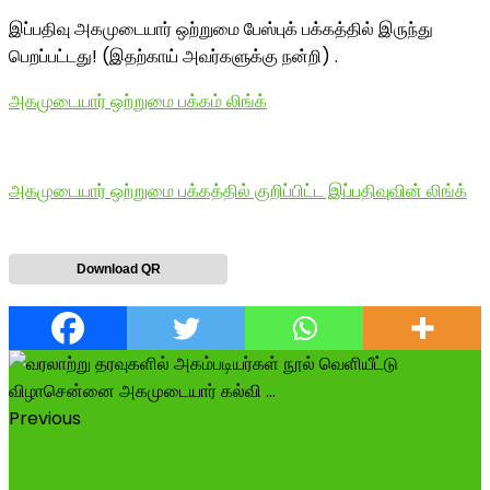
இப்பதிவு அகமுடையார் ஒற்றுமை பேஸ்புக் பக்கத்தில் இருந்து
பெறப்பட்டது! (இதற்காய் அவர்களுக்கு நன்றி) .
அகமுடையார் ஒற்றுமை பக்கம் லிங்க்
அகமுடையார் ஒற்றுமை பக்கத்தில் குறிப்பிட்ட இப்பதிவுவின் லிங்க்
Download QR
Previous
இன்று பிறந்தநாள் காணும் அருமை உறவினர் அகமுடையார்
சேம்பர் ஆஃப் காமர்ஸ்&இண்டஸ்...