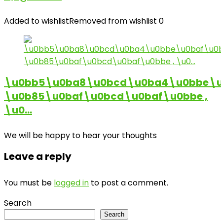
Added to wishlist
Removed from wishlist
0
\u0bb5\u0ba8\u0bcd\u0ba4\u0bbe\u
\u0b85\u0baf\u0bcd\u0baf\u0bbe ,
\u0…
We will be happy to hear your thoughts
Leave a reply
You must be
logged in
to post a comment.
Search
Search