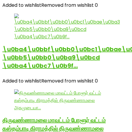
Added to wishlist
Removed from wishlist
0
\u0ba4\u0bbf\u0bb0\u0bc1\u0bae\u
\u0bb5\u0bb0\u0ba9\u0bcd
\u0ba4\u0bc7\u0b9f…
Added to wishlist
Removed from wishlist
0
திருவண்ணாமலை மாவட்டம் போளூர் வட்டம்
கஸ்தம்பாடி கிராமத்தில் திருவண்ணாமலை