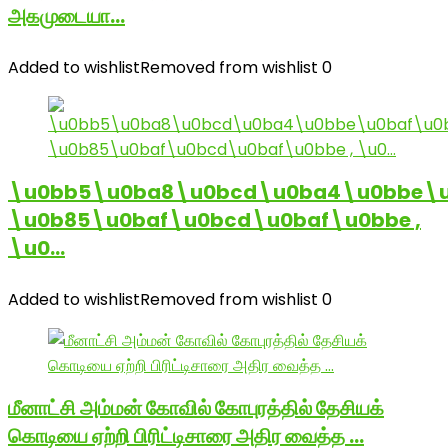
அகமுடையா…
Added to wishlist
Removed from wishlist
0
\u0bb5\u0ba8\u0bcd\u0ba4\u0bbe\u
\u0b85\u0baf\u0bcd\u0baf\u0bbe ,
\u0…
Added to wishlist
Removed from wishlist
0
மீனாட்சி அம்மன் கோவில் கோபுரத்தில் தேசியக்
கொடியை ஏற்றி பிரிட்டிசாரை அதிர வைத்த …