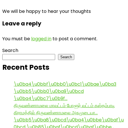
We will be happy to hear your thoughts
Leave a reply
You must be
logged in
to post a comment.
Search
Search
Recent Posts
\u0ba4\u0bbf\u0bb0\u0bc1\u0bae\u0ba3
\u0bb5\u0bb0\u0ba9\u0bcd
\u0ba4\u0bc7\u0b9f…
திருவண்ணாமலை மாவட்டம் போளூர் வட்டம் கஸ்தம்பாடி
கிராமத்தில் திருவண்ணாமலை அகமுடையா…
\u0bb5\u0ba8\u0bcd\u0ba4\u0bbe\u0baf\u
0bcd \u0b85\u0baf\u0bcd\u0baf\u0bbe ,