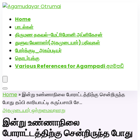
அகமுடையார் திருமண வரன்களுக்கு அகமுடையார்மேட்ரி-
பெண் வீட்டாருக்கு 100% இலவச திருமண சேவை! வாட்ஸப்
Home
எண்: 7200507629
பாடல்கள்
திருமண தகவல்-மேட்ரிமோனி அப்ளிகேசன்
துளுவ வேளாளர்(அகமுடையார்) பதிவுகள்
போர்க்குடி_அகம்படியர்
தொடர்புக்கு
Various References for Agampadi අගම්පඩි
Home
»
இன்று உண்ணாநிலை போராட்டத்திற்கு சென்றிருந்த
போது தம்பி காரியாபட்டி கருப்பசாமி சே…
அகமுடையார் ஒற்றுமை
வரலாறு
இன்று உண்ணாநிலை
போராட்டத்திற்கு சென்றிருந்த போது