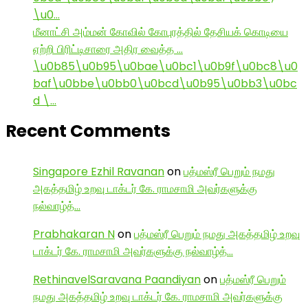
\u0…
மீனாட்சி அம்மன் கோவில் கோபுரத்தில் தேசியக் கொடியை
ஏற்றி பிரிட்டிசாரை அதிர வைத்த …
\u0b85\u0b95\u0bae\u0bc1\u0b9f\u0bc8\u0
baf\u0bbe\u0bb0\u0bcd\u0b95\u0bb3\u0bc
d \…
Recent Comments
Singapore Ezhil Ravanan
on
பத்மஸ்ரீ பெறும் நமது
அகத்தமிழ் உறவு டாக்டர் கே. ராமசாமி அவர்களுக்கு
நல்வாழ்த்…
Prabhakaran N
on
பத்மஸ்ரீ பெறும் நமது அகத்தமிழ் உறவு
டாக்டர் கே. ராமசாமி அவர்களுக்கு நல்வாழ்த்…
RethinavelSaravana Paandiyan
on
பத்மஸ்ரீ பெறும்
நமது அகத்தமிழ் உறவு டாக்டர் கே. ராமசாமி அவர்களுக்கு