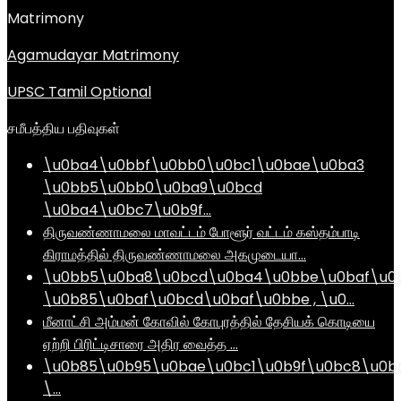
Matrimony
Agamudayar Matrimony
UPSC Tamil Optional
சமீபத்திய பதிவுகள்
\u0ba4\u0bbf\u0bb0\u0bc1\u0bae\u0ba3
\u0bb5\u0bb0\u0ba9\u0bcd
\u0ba4\u0bc7\u0b9f…
திருவண்ணாமலை மாவட்டம் போளூர் வட்டம் கஸ்தம்பாடி
கிராமத்தில் திருவண்ணாமலை அகமுடையா…
\u0bb5\u0ba8\u0bcd\u0ba4\u0bbe\u0baf\u0
\u0b85\u0baf\u0bcd\u0baf\u0bbe , \u0…
மீனாட்சி அம்மன் கோவில் கோபுரத்தில் தேசியக் கொடியை
ஏற்றி பிரிட்டிசாரை அதிர வைத்த …
\u0b85\u0b95\u0bae\u0bc1\u0b9f\u0bc8\u0b
\…