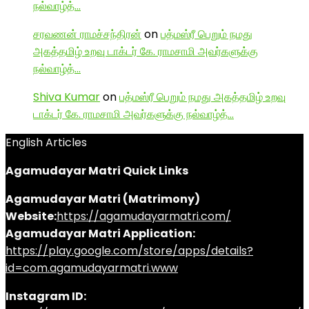
நல்வாழ்த்…
சரவணன் ராமச்சந்திரன்
on
பத்மஸ்ரீ பெறும் நமது
அகத்தமிழ் உறவு டாக்டர் கே. ராமசாமி அவர்களுக்கு
நல்வாழ்த்…
Shiva Kumar
on
பத்மஸ்ரீ பெறும் நமது அகத்தமிழ் உறவு
டாக்டர் கே. ராமசாமி அவர்களுக்கு நல்வாழ்த்…
English Articles
Agamudayar Matri Quick Links
Agamudayar Matri (Matrimony)
Website:
https://agamudayarmatri.com/
Agamudayar Matri Application:
https://play.google.com/store/apps/details?
id=com.agamudayarmatri.www
Instagram ID: