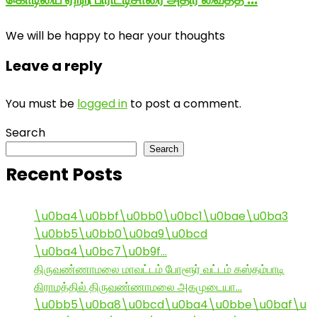
We will be happy to hear your thoughts
Leave a reply
You must be
logged in
to post a comment.
Search
Search
Recent Posts
\u0ba4\u0bbf\u0bb0\u0bc1\u0bae\u0ba3
\u0bb5\u0bb0\u0ba9\u0bcd
\u0ba4\u0bc7\u0b9f…
திருவண்ணாமலை மாவட்டம் போளூர் வட்டம் கஸ்தம்பாடி
கிராமத்தில் திருவண்ணாமலை அகமுடையா…
\u0bb5\u0ba8\u0bcd\u0ba4\u0bbe\u0baf\u