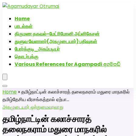
அகமுடையார் திருமண வரன்களுக்கு அகமுடையார்மேட்ரி-
பெண் வீட்டாருக்கு 100% இலவச திருமண சேவை! வாட்ஸப்
Home
எண்: 7200507629
பாடல்கள்
திருமண தகவல்-மேட்ரிமோனி அப்ளிகேசன்
துளுவ வேளாளர்(அகமுடையார்) பதிவுகள்
போர்க்குடி_அகம்படியர்
தொடர்புக்கு
Various References for Agampadi අගම්පඩි
Home
»
தமிழ்நாட்டின் கலாச்சாரத் தலைநகராம் மதுரை மாநகரில்
தமிழ்தேசிய வீரசங்கத்தால் ஏற்பா…
அகமுடையார் ஒற்றுமை
வரலாறு
தமிழ்நாட்டின் கலாச்சாரத்
தலைநகராம் மதுரை மாநகரில்