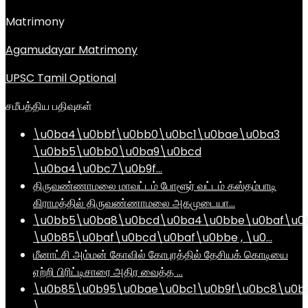
Matrimony
Agamudayar Matrimony
UPSC Tamil Optional
சமீபத்திய பதிவுகள்
\u0ba4\u0bbf\u0bb0\u0bc1\u0bae\u0ba3
\u0bb5\u0bb0\u0ba9\u0bcd
\u0ba4\u0bc7\u0b9f…
திருவண்ணாமலை மாவட்டம் போளூர் வட்டம் கஸ்தம்பாடி
கிராமத்தில் திருவண்ணாமலை அகமுடையா…
\u0bb5\u0ba8\u0bcd\u0ba4\u0bbe\u0baf\u0
\u0b85\u0baf\u0bcd\u0baf\u0bbe , \u0…
மீனாட்சி அம்மன் கோவில் கோபுரத்தில் தேசியக் கொடியை
ஏற்றி பிரிட்டிசாரை அதிர வைத்த …
\u0b85\u0b95\u0bae\u0bc1\u0b9f\u0bc8\u0b
\…