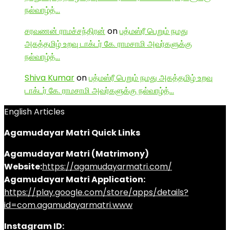
நல்வாழ்த்…
சரவணன் ராமச்சந்திரன்
on
பத்மஸ்ரீ பெறும் நமது
அகத்தமிழ் உறவு டாக்டர் கே. ராமசாமி அவர்களுக்கு
நல்வாழ்த்…
Shiva Kumar
on
பத்மஸ்ரீ பெறும் நமது அகத்தமிழ் உறவு
டாக்டர் கே. ராமசாமி அவர்களுக்கு நல்வாழ்த்…
English Articles
Agamudayar Matri Quick Links
Agamudayar Matri (Matrimony)
Website:
https://agamudayarmatri.com/
Agamudayar Matri Application:
https://play.google.com/store/apps/details?
id=com.agamudayarmatri.www
Instagram ID: