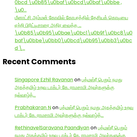
0bcd \u0b85\u0baf\u0bcd\u0baf\u0bbe ,
\u0…
மீனாட்சி அம்மன் கோவில் கோபுரத்தில் தேசியக் கொடியை
ஏற்றி பிரிட்டிசாரை அதிர வைத்த …
\u0b85\u0b95\u0bae\u0bc1\u0b9f\u0bc8\u0
baf\u0bbe\u0bb0\u0bcd\u0b95\u0bb3\u0bc
d \…
Recent Comments
Singapore Ezhil Ravanan
on
பத்மஸ்ரீ பெறும் நமது
அகத்தமிழ் உறவு டாக்டர் கே. ராமசாமி அவர்களுக்கு
நல்வாழ்த்…
Prabhakaran N
on
பத்மஸ்ரீ பெறும் நமது அகத்தமிழ் உறவு
டாக்டர் கே. ராமசாமி அவர்களுக்கு நல்வாழ்த்…
RethinavelSaravana Paandiyan
on
பத்மஸ்ரீ பெறும்
நமது அகத்தமிழ் உறவு டாக்டர் கே. ராமசாமி அவர்களுக்கு