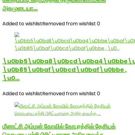
அகமுடையா…
Added to wishlist
Removed from wishlist
0
\u0bb5\u0ba8\u0bcd\u0ba4\u0bbe\u
\u0b85\u0baf\u0bcd\u0baf\u0bbe ,
\u0…
Added to wishlist
Removed from wishlist
0
மீனாட்சி அம்மன் கோவில் கோபுரத்தில் தேசியக்
கொடியை ஏற்றி பிரிட்டிசாரை அதிர வைத்த …