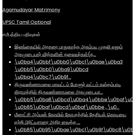
Agamudayar Matrimony
UPSC Tamil Optional
சமீபத்திய பதிவுகள்
இலங்கையில் அரசரை பாதுகாத்த அகம்படி முதலி எனும்
அகமுடையார் வீரர்களின் தலைவர்கள்(த…
\u0ba4\u0bbf\u0bb0\u0bc1\u0bae\u0ba3
\u0bb5\u0bb0\u0ba9\u0bcd
\u0ba4\u0bc7\u0b9f…
திருவண்ணாமலை மாவட்டம் போளூர் வட்டம் கஸ்தம்பாடி
கிராமத்தில் திருவண்ணாமலை அகமுடையா…
\u0bb5\u0ba8\u0bcd\u0ba4\u0bbe\u0baf\u0
\u0b85\u0baf\u0bcd\u0baf\u0bbe , \u0…
மீனாட்சி அம்மன் கோவில் கோபுரத்தில் தேசியக் கொடியை
ஏற்றி பிரிட்டிசாரை அதிர வைத்த …
\u0b85\u0b95\u0bae\u0bc1\u0b9f\u0bc8\u0b