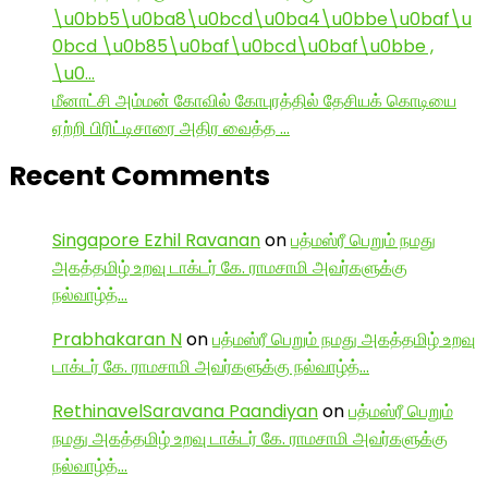
\u0bb5\u0ba8\u0bcd\u0ba4\u0bbe\u0baf\u
0bcd \u0b85\u0baf\u0bcd\u0baf\u0bbe ,
\u0…
மீனாட்சி அம்மன் கோவில் கோபுரத்தில் தேசியக் கொடியை
ஏற்றி பிரிட்டிசாரை அதிர வைத்த …
Recent Comments
Singapore Ezhil Ravanan
on
பத்மஸ்ரீ பெறும் நமது
அகத்தமிழ் உறவு டாக்டர் கே. ராமசாமி அவர்களுக்கு
நல்வாழ்த்…
Prabhakaran N
on
பத்மஸ்ரீ பெறும் நமது அகத்தமிழ் உறவு
டாக்டர் கே. ராமசாமி அவர்களுக்கு நல்வாழ்த்…
RethinavelSaravana Paandiyan
on
பத்மஸ்ரீ பெறும்
நமது அகத்தமிழ் உறவு டாக்டர் கே. ராமசாமி அவர்களுக்கு
நல்வாழ்த்…