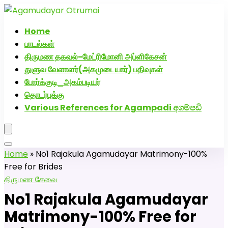
அகமுடையார் திருமண வரன்களுக்கு அகமுடையார்மேட்ரி-பெண்
வீட்டாருக்கு 100% இலவச திருமண சேவை! வாட்ஸப் எண்:
Home
7200507629
பாடல்கள்
திருமண தகவல்-மேட்ரிமோனி அப்ளிகேசன்
துளுவ வேளாளர்(அகமுடையார்) பதிவுகள்
போர்க்குடி_அகம்படியர்
தொடர்புக்கு
Various References for Agampadi අගම්පඩි
Home
»
No1 Rajakula Agamudayar Matrimony-100%
Free for Brides
திருமண சேவை
No1 Rajakula Agamudayar
Matrimony-100% Free for