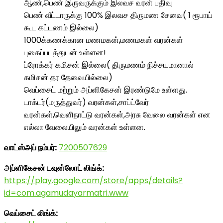
ஆண்,பெண் இருவருக்கும் இலவச வரன் பதிவு
பெண் வீட்டாருக்கு 100% இலவச திருமண சேவை( 1 ரூபாய்
கூட கட்டணம் இல்லை)
1000க்கணக்கான மணமகன்,மணமகள் வரன்கள்
புகைப்படத்துடன் உள்ளன!
ப்ரோக்கர் கமிசன் இல்லை( திருமணம் நிச்சயமானால்
கமிசன் தர தேவையில்லை)
வெப்சைட் மற்றும் அப்ளிகேசன் இரண்டுமே உள்ளது.
டாக்டர்(மருத்துவர்) வரன்கள்,சாப்ட்வேர்
வரன்கள்,வெளிநாட்டு வரன்கள்,அரசு வேலை வரன்கள் என
எல்லா வேலையிலும் வரன்கள் உள்ளன.
வாட்ஸ்அப் நம்பர்:
7200507629
அப்ளிகேசன் டவுன்லோட் லிங்க்:
https://play.google.com/store/apps/details?
id=com.agamudayarmatri.www
வெப்சைட் லிங்க்: