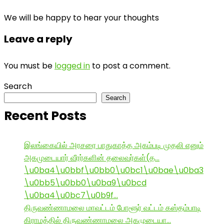
We will be happy to hear your thoughts
Leave a reply
You must be
logged in
to post a comment.
Search
Search
Recent Posts
இலங்கையில் அரசரை பாதுகாத்த அகம்படி முதலி எனும்
அகமுடையார் வீரர்களின் தலைவர்கள்(த…
\u0ba4\u0bbf\u0bb0\u0bc1\u0bae\u0ba3
\u0bb5\u0bb0\u0ba9\u0bcd
\u0ba4\u0bc7\u0b9f…
திருவண்ணாமலை மாவட்டம் போளூர் வட்டம் கஸ்தம்பாடி
கிராமத்தில் திருவண்ணாமலை அகமுடையா…