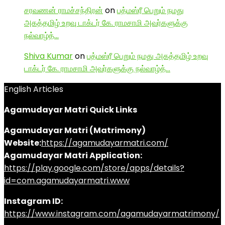
சரவணன் ராமச்சந்திரன்
on
பத்மஸ்ரீ பெறும் நமது
அகத்தமிழ் உறவு டாக்டர் கே. ராமசாமி அவர்களுக்கு
நல்வாழ்த்…
Shiva Kumar
on
பத்மஸ்ரீ பெறும் நமது அகத்தமிழ் உறவு
டாக்டர் கே. ராமசாமி அவர்களுக்கு நல்வாழ்த்…
English Articles
Agamudayar Matri Quick Links
Agamudayar Matri (Matrimony)
Website:
https://agamudayarmatri.com/
Agamudayar Matri Application:
https://play.google.com/store/apps/details?
id=com.agamudayarmatri.www
Instagram ID:
https://www.instagram.com/agamudayarmatrimony/