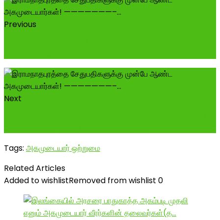
Previous
இராமநாதபுரத்தை சேதுபதிகளுக்கு முன்பே ஆண்ட
அகமுடையார்கள்! -----------------------...
Next
சமுதாய உணர்வாளர் அண்ணண் அண்ணன் சுந்தரமூர்த்தி
அகமுடையார் -மருதுபாண்டியர் மக்கள...
Tags:
அகமுடையார் ஒற்றுமை
Related Articles
Added to wishlist
Removed from wishlist
0