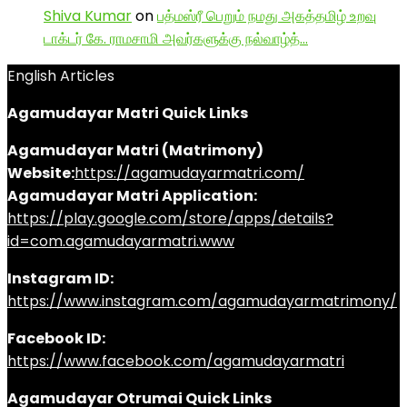
Shiva Kumar
on
பத்மஸ்ரீ பெறும் நமது அகத்தமிழ் உறவு
டாக்டர் கே. ராமசாமி அவர்களுக்கு நல்வாழ்த்…
English Articles
Agamudayar Matri Quick Links
Agamudayar Matri (Matrimony)
Website:
https://agamudayarmatri.com/
Agamudayar Matri Application:
https://play.google.com/store/apps/details?
id=com.agamudayarmatri.www
Instagram ID:
https://www.instagram.com/agamudayarmatrimony/
Facebook ID:
https://www.facebook.com/agamudayarmatri
Agamudayar Otrumai Quick Links