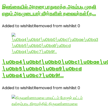
இலங்கையில் அரசரை பாதுகாத்த அகம்படி முதலி
எனும் அகமுடையார் வீரர்களின் தலைவர்கள்(த…
Added to wishlist
Removed from wishlist
0
\u0ba4\u0bbf\u0bb0\u0bc1\u0bae\u
\u0bb5\u0bb0\u0ba9\u0bcd
\u0ba4\u0bc7\u0b9f…
Added to wishlist
Removed from wishlist
0