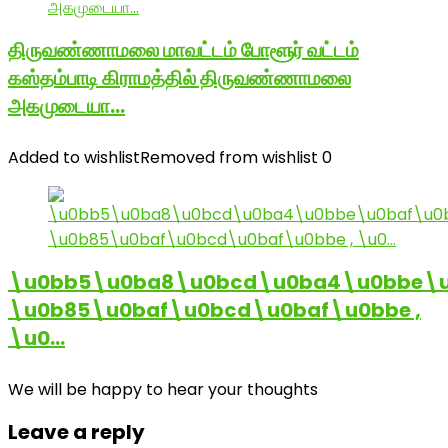
திருவண்ணாமலை மாவட்டம் போளூர் வட்டம்
கஸ்தம்பாடி கிராமத்தில் திருவண்ணாமலை
அகமுடையா…
Added to wishlist
Removed from wishlist
0
\u0bb5\u0ba8\u0bcd\u0ba4\u0bbe\u
\u0b85\u0baf\u0bcd\u0baf\u0bbe ,
\u0…
We will be happy to hear your thoughts
Leave a reply