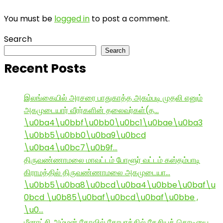
You must be
logged in
to post a comment.
Search
Search
Recent Posts
இலங்கையில் அரசரை பாதுகாத்த அகம்படி முதலி எனும்
அகமுடையார் வீரர்களின் தலைவர்கள்(த…
\u0ba4\u0bbf\u0bb0\u0bc1\u0bae\u0ba3
\u0bb5\u0bb0\u0ba9\u0bcd
\u0ba4\u0bc7\u0b9f…
திருவண்ணாமலை மாவட்டம் போளூர் வட்டம் கஸ்தம்பாடி
கிராமத்தில் திருவண்ணாமலை அகமுடையா…
\u0bb5\u0ba8\u0bcd\u0ba4\u0bbe\u0baf\u
0bcd \u0b85\u0baf\u0bcd\u0baf\u0bbe ,
\u0…
மீனாட்சி அம்மன் கோவில் கோபுரத்தில் தேசியக் கொடியை