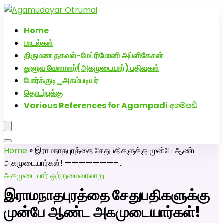
அகமுடையார் திருமண வரன்களுக்கு அகமுடையார்மேட்ரி-
பெண் வீட்டாருக்கு 100% இலவச திருமண சேவை! வாட்ஸப்
Home
எண்: 7200507629
பாடல்கள்
திருமண தகவல்-மேட்ரிமோனி அப்ளிகேசன்
துளுவ வேளாளர்(அகமுடையார்) பதிவுகள்
போர்க்குடி_அகம்படியர்
தொடர்புக்கு
Various References for Agampadi අගම්පඩි
Home
»
இராமநாதபுரத்தை சேதுபதிகளுக்கு முன்பே ஆண்ட
அகமுடையார்கள்! ———————–…
அகமுடையார் ஒற்றுமை
வரலாறு
இராமநாதபுரத்தை சேதுபதிகளுக்கு
முன்பே ஆண்ட அகமுடையார்கள்!