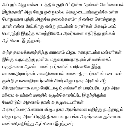
அப்புறம் அது என்ன படத்தில் குறிப்பிட்டுள்ள “தங்கள் செய்கையால்
இழந்தனர்” அது வேறு ஒன்றுமல்ல அகமுடையார்களுக்கே உள்ள
பொதுவான புத்தி .அதுவே தலைக்கனம்- நீ என்ன சொல்லுறது
,நான் என்ன கேட்கிறது என்று நாயக்கர் அரசர்கள் மிகவும் பலம்
பொருந்தி இருந்த காலத்திலேயே அவர்களை எதிர்த்து தங்கள்
ஆட்சியை இழந்தனர்.
அந்த தலைக்கனத்திற்கு காரணம் விஜய நகர,நாயக்க மன்னர்கள்
இங்கு வருவதற்கு முன்பே மதுரை,ராமநாதபுரம் ,சிவகங்கைப்
பகுதிகளை ஆண்ட பாண்டியர்களின் வாரிசுகளே இந்த
வாணாதிராயர்கள். காலநிலையால் வாணாதிராயர்களின் படைபலம்
குன்றி ,வாணாதிராயர்களில் சிலர் விஜய நகர அரசின் கீழ்
சிற்றரசர்களாக வாழ நேரிட்டாலும் தங்களின் பாரம்பரிய பழம் அரச
உரிமை அவர்கள் மனதில் ஆடிக்கொண்ட்டே இருந்திருக்க
வேண்டும்! அதனால் தான் அகமுடையார்கள்
அரசபரம்பரையினரான விஜய நகர அரசர்களை மதித்து நடந்தாலும்
விஜய நகர அரசப்பிரதிநிதிகளான நாயக்க அரசர்களை துச்சமாக
எண்ணி,எதிர்த்து ஆட்சியை இழந்தனர்.