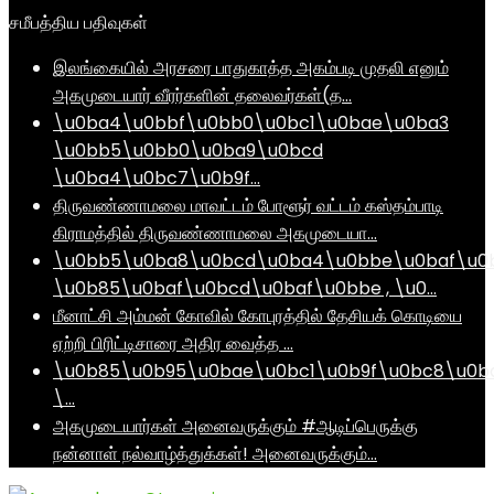
சமீபத்திய பதிவுகள்
இலங்கையில் அரசரை பாதுகாத்த அகம்படி முதலி எனும்
அகமுடையார் வீரர்களின் தலைவர்கள்(த…
\u0ba4\u0bbf\u0bb0\u0bc1\u0bae\u0ba3
\u0bb5\u0bb0\u0ba9\u0bcd
\u0ba4\u0bc7\u0b9f…
திருவண்ணாமலை மாவட்டம் போளூர் வட்டம் கஸ்தம்பாடி
கிராமத்தில் திருவண்ணாமலை அகமுடையா…
\u0bb5\u0ba8\u0bcd\u0ba4\u0bbe\u0baf\u0
\u0b85\u0baf\u0bcd\u0baf\u0bbe , \u0…
மீனாட்சி அம்மன் கோவில் கோபுரத்தில் தேசியக் கொடியை
ஏற்றி பிரிட்டிசாரை அதிர வைத்த …
\u0b85\u0b95\u0bae\u0bc1\u0b9f\u0bc8\u0b
\…
அகமுடையார்கள் அனைவருக்கும் #ஆடிப்பெருக்கு
நன்னாள் நல்வாழ்த்துக்கள்! அனைவருக்கும்…