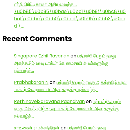
ஏற்றி பிரிட்டிசாரை அதிர வைத்த …
\u0b85\u0b95\u0bae\u0bc1\u0b9f\u0bc8\u0
baf\u0bbe\u0bb0\u0bcd\u0b95\u0bb3\u0bc
d \…
Recent Comments
Singapore Ezhil Ravanan
on
பத்மஸ்ரீ பெறும் நமது
அகத்தமிழ் உறவு டாக்டர் கே. ராமசாமி அவர்களுக்கு
நல்வாழ்த்…
Prabhakaran N
on
பத்மஸ்ரீ பெறும் நமது அகத்தமிழ் உறவு
டாக்டர் கே. ராமசாமி அவர்களுக்கு நல்வாழ்த்…
RethinavelSaravana Paandiyan
on
பத்மஸ்ரீ பெறும்
நமது அகத்தமிழ் உறவு டாக்டர் கே. ராமசாமி அவர்களுக்கு
நல்வாழ்த்…
சரவணன் ராமச்சந்திரன்
on
பத்மஸ்ரீ பெறும் நமது