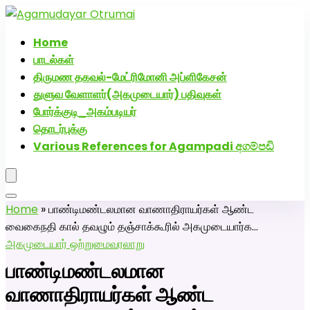
அகமுடையார் திருமண வரன்களுக்கு அகமுடையார்மேட்ரி-பெண்
வீட்டாருக்கு 100% இலவச திருமண சேவை! வாட்ஸப் எண்:
Home
7200507629
பாடல்கள்
திருமண தகவல்-மேட்ரிமோனி அப்ளிகேசன்
துளுவ வேளாளர்(அகமுடையார்) பதிவுகள்
போர்க்குடி_அகம்படியர்
தொடர்புக்கு
Various References for Agampadi අගම්පඩි
Home
»
பாண்டிமண்டலமான வாணாதிராயர்கள் ஆண்ட
வைகைநதி கால் தவழும் தஞ்சாக்கூரில் அகமுடையார்க…
அகமுடையார் ஒற்றுமை
வரலாறு
பாண்டிமண்டலமான
வாணாதிராயர்கள் ஆண்ட