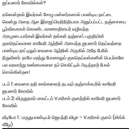
ஐய்யனார் கோவில்கள்?
ஏனென்றால் இவர்கள் சோழ மன்னர்களால் பாண்டிய நாட்டை
வென்று அதை ஆள இராஜப்பிரதிநிதியாக அனுப்பப்பட்ட தஞ்சையை
பூர்வீகமாகக் கொண்ட வாணாதிராயர் வழிவந்த
அகமுடையார்கள்.இவர்கள் தங்கள் தஞ்சைப் பகுதியின்
குலதெய்வமான காவேரி ஆற்றின் அமைந்த ஐயனார் தெய்வத்தை
பாண்டிய நாட்டிலும் வைகை ஆற்றின் அருகில் அதே பேரில்
நிறுவினர். நாமே மறந்து போனாலும் குலதெய்வங்களின் பெயர்களே
பல வரலாற்று உண்மைகளை நம் செவிட்டில் அடித்தாற் போல்
சொல்கின்றன!
படம் 1: வைகை நதி கால்களைத் தடவும் தஞ்சாக்கூரில் காவேரி
ஐயனார் கோவில்
படம் 2: விருதுநகர் மாவட்டம் V.கரிசல் குளத்தில் காவேரி ஐயனார்
கோவில்
வீடியோ 1 : மருதுபாண்டியர் ஜெயந்தி விழா – V.கரிசல் குளம் (லிங்க்
கீழே)