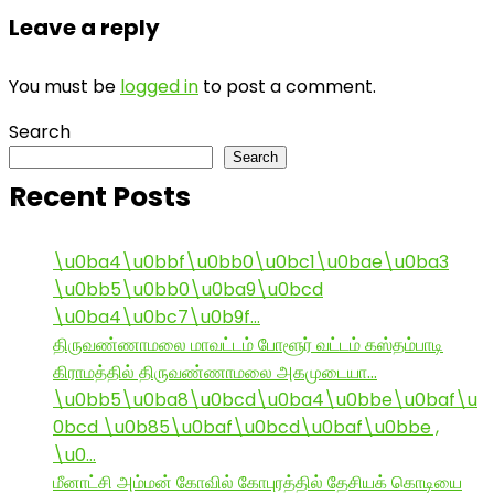
Leave a reply
You must be
logged in
to post a comment.
Search
Search
Recent Posts
\u0ba4\u0bbf\u0bb0\u0bc1\u0bae\u0ba3
\u0bb5\u0bb0\u0ba9\u0bcd
\u0ba4\u0bc7\u0b9f…
திருவண்ணாமலை மாவட்டம் போளூர் வட்டம் கஸ்தம்பாடி
கிராமத்தில் திருவண்ணாமலை அகமுடையா…
\u0bb5\u0ba8\u0bcd\u0ba4\u0bbe\u0baf\u
0bcd \u0b85\u0baf\u0bcd\u0baf\u0bbe ,
\u0…
மீனாட்சி அம்மன் கோவில் கோபுரத்தில் தேசியக் கொடியை