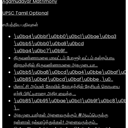
Agamudayar Matrimony
UPSC Tamil Optional
சமீபத்திய பதிவுகள்
\u0ba4\u0bbf\u0bb0\u0bc1\u0bae\u0ba3
\u0bb5\u0bb0\u0ba9\u0bcd
\u0ba4\u0bc7\u0b9f…
திருவண்ணாமலை மாவட்டம் போளூர் வட்டம் கஸ்தம்பாடி
கிராமத்தில் திருவண்ணாமலை அகமுடையா…
\u0bb5\u0ba8\u0bcd\u0ba4\u0bbe\u0baf\u0
\u0b85\u0baf\u0bcd\u0baf\u0bbe , \u0…
மீனாட்சி அம்மன் கோவில் கோபுரத்தில் தேசியக் கொடியை
ஏற்றி பிரிட்டிசாரை அதிர வைத்த …
\u0b85\u0b95\u0bae\u0bc1\u0b9f\u0bc8\u0b
\…
அகமுடையார்கள் அனைவருக்கும் #ஆடிப்பெருக்கு
நன்னாள் நல்வாழ்த்துக்கள்! அனைவருக்கும்…