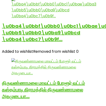
\u0ba4\u0bbf\u0bb0\u0bc1\u0bae\u
\u0bb5\u0bb0\u0ba9\u0bcd
\u0ba4\u0bc7\u0b9f…
Added to wishlist
Removed from wishlist
0
திருவண்ணாமலை மாவட்டம் போளூர் வட்டம்
கஸ்தம்பாடி கிராமத்தில் திருவண்ணாமலை
அகமுடையா…