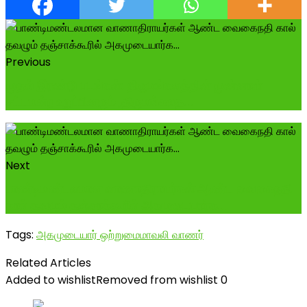
Previous
முதல் இரண்டு படங்கள்: திருமங்கலத்தின் முன்னாள்
சட்டமன்ற உறுப்பினரும் ,திருமங்கலத...
Next
பாண்டிமண்டலமான வாணாதிராயர்கள் ஆண்ட வைகைநதி
கால் தவழும் தஞ்சாக்கூரில் அகமுடையார்க...
Tags:
அகமுடையார் ஒற்றுமை
மாவலி வாணர்
Related Articles
Added to wishlist
Removed from wishlist
0