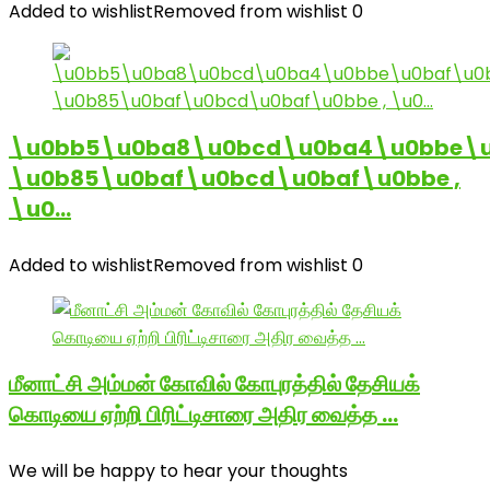
Added to wishlist
Removed from wishlist
0
\u0bb5\u0ba8\u0bcd\u0ba4\u0bbe\u
\u0b85\u0baf\u0bcd\u0baf\u0bbe ,
\u0…
Added to wishlist
Removed from wishlist
0
மீனாட்சி அம்மன் கோவில் கோபுரத்தில் தேசியக்
கொடியை ஏற்றி பிரிட்டிசாரை அதிர வைத்த …
We will be happy to hear your thoughts