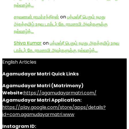
நல்வாழ்த்…
சரவணன் ராமச்சந்திரன்
on
பத்மஸ்ரீ பெறும் நமது
அகத்தமிழ் உறவு டாக்டர் கே. ராமசாமி அவர்களுக்கு
நல்வாழ்த்…
Shiva Kumar
on
பத்மஸ்ரீ பெறும் நமது அகத்தமிழ் உறவு
டாக்டர் கே. ராமசாமி அவர்களுக்கு நல்வாழ்த்…
English Articles
Agamudayar Matri Quick Links
Agamudayar Matri (Matrimony)
Website:
https://agamudayarmatri.com/
Agamudayar Matri Application:
https://play.google.com/store/apps/details?
id=com.agamudayarmatri.www
Instagram ID: