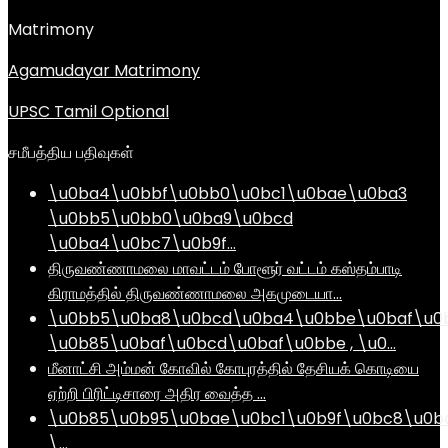
Matrimony
Agamudayar Matrimony
UPSC Tamil Optional
சமீபத்திய பதிவுகள்
\u0ba4\u0bbf\u0bb0\u0bc1\u0bae\u0ba3
\u0bb5\u0bb0\u0ba9\u0bcd
\u0ba4\u0bc7\u0b9f…
திருவண்ணாமலை மாவட்டம் போளூர் வட்டம் கஸ்தம்பாடி
கிராமத்தில் திருவண்ணாமலை அகமுடையா…
\u0bb5\u0ba8\u0bcd\u0ba4\u0bbe\u0baf\u0
\u0b85\u0baf\u0bcd\u0baf\u0bbe , \u0…
மீனாட்சி அம்மன் கோவில் கோபுரத்தில் தேசியக் கொடியை
ஏற்றி பிரிட்டிசாரை அதிர வைத்த …
\u0b85\u0b95\u0bae\u0bc1\u0b9f\u0bc8\u0b
\…