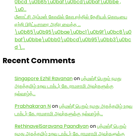
0bcd \u0b85\u0baf\u0bcd\u0baf\u0bbe ,
\u0…
மீனாட்சி அம்மன் கோவில் கோபுரத்தில் தேசியக் கொடியை
ஏற்றி பிரிட்டிசாரை அதிர வைத்த …
\u0b85\u0b95\u0bae\u0bc1\u0b9f\u0bc8\u0
baf\u0bbe\u0bb0\u0bcd\u0b95\u0bb3\u0bc
d \…
Recent Comments
Singapore Ezhil Ravanan
on
பத்மஸ்ரீ பெறும் நமது
அகத்தமிழ் உறவு டாக்டர் கே. ராமசாமி அவர்களுக்கு
நல்வாழ்த்…
Prabhakaran N
on
பத்மஸ்ரீ பெறும் நமது அகத்தமிழ் உறவு
டாக்டர் கே. ராமசாமி அவர்களுக்கு நல்வாழ்த்…
RethinavelSaravana Paandiyan
on
பத்மஸ்ரீ பெறும்
நமது அகத்தமிழ் உறவு டாக்டர் கே. ராமசாமி அவர்களுக்கு