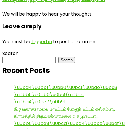
We will be happy to hear your thoughts
Leave a reply
You must be
logged in
to post a comment.
Search
Search
Recent Posts
\u0ba4\u0bbf\u0bb0\u0bc1\u0bae\u0ba3
\u0bb5\u0bb0\u0ba9\u0bcd
\u0ba4\u0bc7\u0b9f…
திருவண்ணாமலை மாவட்டம் போளூர் வட்டம் கஸ்தம்பாடி
கிராமத்தில் திருவண்ணாமலை அகமுடையா…
\u0bb5\u0ba8\u0bcd\u0ba4\u0bbe\u0baf\u