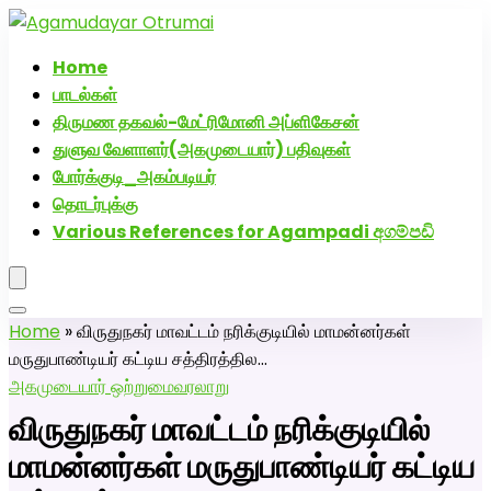
அகமுடையார் திருமண வரன்களுக்கு அகமுடையார்மேட்ரி-
பெண் வீட்டாருக்கு 100% இலவச திருமண சேவை! வாட்ஸப்
Home
எண்: 7200507629
பாடல்கள்
திருமண தகவல்-மேட்ரிமோனி அப்ளிகேசன்
துளுவ வேளாளர்(அகமுடையார்) பதிவுகள்
போர்க்குடி_அகம்படியர்
தொடர்புக்கு
Various References for Agampadi අගම්පඩි
Home
»
விருதுநகர் மாவட்டம் நரிக்குடியில் மாமன்னர்கள்
மருதுபாண்டியர் கட்டிய சத்திரத்தில…
அகமுடையார் ஒற்றுமை
வரலாறு
விருதுநகர் மாவட்டம் நரிக்குடியில்
மாமன்னர்கள் மருதுபாண்டியர் கட்டிய