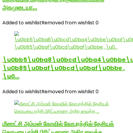
அகமுடையா…
Added to wishlist
Removed from wishlist
0
\u0bb5\u0ba8\u0bcd\u0ba4\u0bbe\u
\u0b85\u0baf\u0bcd\u0baf\u0bbe ,
\u0…
Added to wishlist
Removed from wishlist
0
மீனாட்சி அம்மன் கோவில் கோபுரத்தில் தேசியக்
கொடியை ஏற்றி பிரிட்டிசாரை அதிர வைத்த …