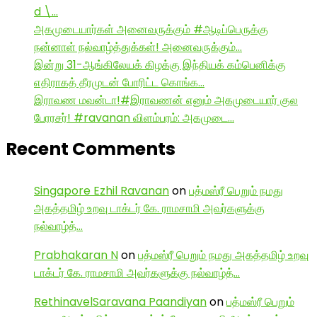
d \…
அகமுடையார்கள் அனைவருக்கும் #ஆடிப்பெருக்கு
நன்னாள் நல்வாழ்த்துக்கள்! அனைவருக்கும்…
இன்று 31-ஆங்கிலேயக் கிழக்கு இந்தியக் கம்பெனிக்கு
எதிராகத் தீரமுடன் போரிட்ட கொங்க…
இராவண மவன்டா!#இராவணன் எனும் அகமுடையார் குல
பேரரசர்! #ravanan விளம்பரம்: அகமுடை…
Recent Comments
Singapore Ezhil Ravanan
on
பத்மஸ்ரீ பெறும் நமது
அகத்தமிழ் உறவு டாக்டர் கே. ராமசாமி அவர்களுக்கு
நல்வாழ்த்…
Prabhakaran N
on
பத்மஸ்ரீ பெறும் நமது அகத்தமிழ் உறவு
டாக்டர் கே. ராமசாமி அவர்களுக்கு நல்வாழ்த்…
RethinavelSaravana Paandiyan
on
பத்மஸ்ரீ பெறும்