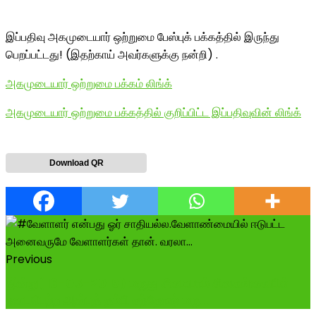
இப்பதிவு அகமுடையார் ஒற்றுமை பேஸ்புக் பக்கத்தில் இருந்து
பெறப்பட்டது! (இதற்காய் அவர்களுக்கு நன்றி) .
அகமுடையார் ஒற்றுமை பக்கம் லிங்க்
அகமுடையார் ஒற்றுமை பக்கத்தில் குறிப்பிட்ட இப்பதிவுவின் லிங்க்
Download QR
Previous
இன்று(16-05-2019) மருது சீமையாம் சிவகங்கையில்
நடைபெற்ற அன்புத் தம்பி சந்தோஷ் மரு...