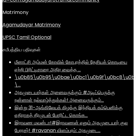
Matrimony
Agamudayar Matrimony
UPSC Tamil Optional
சமீபத்திய பதிவுகள்
மீனாட்சி அம்மன் கோவில் கோபுரத்தில் தேசியக் கொடியை
ஏற்றி பிரிட்டிசாரை அதிர வைத்த …
\u0b85\u0b95\u0bae\u0bc1\u0b9f\u0bc8\u0b
\…
அகமுடையார்கள் அனைவருக்கும் #ஆடிப்பெருக்கு
நன்னாள் நல்வாழ்த்துக்கள்! அனைவருக்கும்…
இன்று 31-ஆங்கிலேயக் கிழக்கு இந்தியக் கம்பெனிக்கு
எதிராகத் தீரமுடன் போரிட்ட கொங்க…
இராவண மவன்டா!#இராவணன் எனும் அகமுடையார் குல
பேரரசர்! #ravanan விளம்பரம்: அகமுடை…