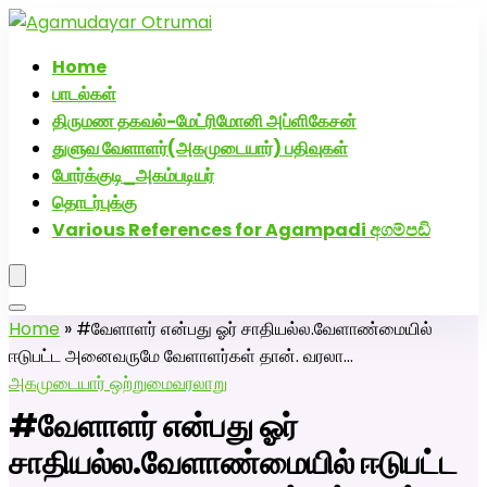
அகமுடையார் திருமண வரன்களுக்கு அகமுடையார்மேட்ரி-பெண்
திருமண சேவை! வாட்ஸப் எண்: 72005
Home
பாடல்கள்
திருமண தகவல்-மேட்ரிமோனி அப்ளிகேசன்
துளுவ வேளாளர்(அகமுடையார்) பதிவுகள்
போர்க்குடி_அகம்படியர்
தொடர்புக்கு
Various References for Agampadi අගම්පඩි
Home
»
#வேளாளர் என்பது ஓர் சாதியல்ல.வேளாண்மையில்
ஈடுபட்ட அனைவருமே வேளாளர்கள் தான். வரலா…
அகமுடையார் ஒற்றுமை
வரலாறு
#வேளாளர் என்பது ஓர்
சாதியல்ல.வேளாண்மையில் ஈடுபட்ட