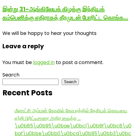
இன்று 31-ஆங்கிலேயக் கிழக்கு இந்தியக்
கம்பெனிக்கு எதிராகத் தீரமுடன் போரிட்ட கொங்க…
We will be happy to hear your thoughts
Leave a reply
You must be
logged in
to post a comment.
Search
Search
Recent Posts
மீனாட்சி அம்மன் கோவில் கோபுரத்தில் தேசியக் கொடியை
ஏற்றி பிரிட்டிசாரை அதிர வைத்த …
\u0b85\u0b95\u0bae\u0bc1\u0b9f\u0bc8\u0
baf\u0bbe\u0bb0\u0bcd\u0b95\u0bb3\u0bc