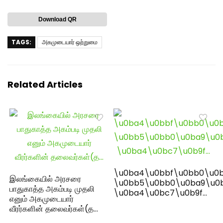
Download QR
TAGS:
அகமுடையார் ஒற்றுமை
Related Articles
\u0ba4\u0bbf\u0bb0\u0b
இலங்கையில் அரசரை
\u0bb5\u0bb0\u0ba9\u0
பாதுகாத்த அகம்படி முதலி
\u0ba4\u0bc7\u0b9f…
எனும் அகமுடையார்
வீரர்களின் தலைவர்கள்(த…