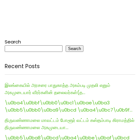
Search
Search
Recent Posts
இலங்கையில் அரசரை பாதுகாத்த அகம்படி முதலி எனும்
அகமுடையார் வீரர்களின் தலைவர்கள்(த…
\u0ba4\u0bbf\u0bb0\u0bc1\u0bae\u0ba3
\u0bb5\u0bb0\u0ba9\u0bcd \u0ba4\u0bc7\u0b9f…
திருவண்ணாமலை மாவட்டம் போளூர் வட்டம் கஸ்தம்பாடி கிராமத்தில்
திருவண்ணாமலை அகமுடையா…
\u0bb5\u0ba8\u0bcd\u0ba4\u0bbe\u0baf\u0bcd