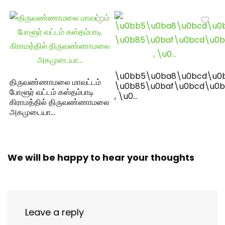
\u0bb5\u0ba8\u0bcd\u0
திருவண்ணாமலை மாவட்டம்
\u0b85\u0baf\u0bcd\u0b
போளூர் வட்டம் கஸ்தம்பாடி
, \u0…
கிராமத்தில் திருவண்ணாமலை
அகமுடையா…
We will be happy to hear your thoughts
Leave a reply