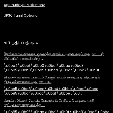
Agamudayar Matrimony
UPSC Tamil Optional
சமீபத்திய பதிவுகள்
இலங்கையில் அரசரை பாதுகாத்த அகம்படி முதலி எனும் அகமுடையார்
வீரர்களின் தலைவர்கள்(த…
\u0ba4\u0bbf\u0bb0\u0bc1\u0bae\u0ba3
\u0bb5\u0bb0\u0ba9\u0bcd \u0ba4\u0bc7\u0b9f…
திருவண்ணாமலை மாவட்டம் போளூர் வட்டம் கஸ்தம்பாடி கிராமத்தில்
திருவண்ணாமலை அகமுடையா…
\u0bb5\u0ba8\u0bcd\u0ba4\u0bbe\u0baf\u0bcd
\u0b85\u0baf\u0bcd\u0baf\u0bbe , \u0…
மீனாட்சி அம்மன் கோவில் கோபுரத்தில் தேசியக் கொடியை ஏற்றி
பிரிட்டிசாரை அதிர வைத்த …
\u0b85\u0b95\u0bae\u0bc1\u0b9f\u0bc8\u0baf\u0bbe\