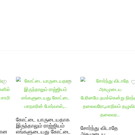
கோட்டை யாருடையதாக
இருந்தாலும் ராஜ்ஜியம்
சோர்ந்து விடாதே
றான
எங்களுடையது கோட்டை
அகமுடைய