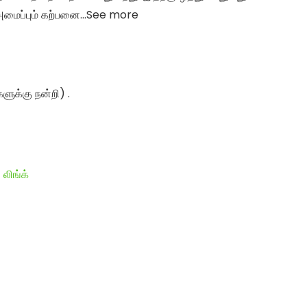
 அமைப்பும் கற்பனை…See more
களுக்கு நன்றி) .
 லிங்க்