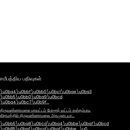
சமீபத்திய பதிவுகள்
\u0ba4\u0bbf\u0bb0\u0bc1\u0bae\u0ba3
\u0bb5\u0bb0\u0ba9\u0bcd
\u0ba4\u0bc7\u0b9f…
திருவண்ணாமலை மாவட்டம் போளூர் வட்டம் கஸ்தம்பாடி
கிராமத்தில் திருவண்ணாமலை அகமுடையா…
\u0bb5\u0ba8\u0bcd\u0ba4\u0bbe\u0baf\u0bcd
\u0b85\u0baf\u0bcd\u0baf\u0bbe , \u0…