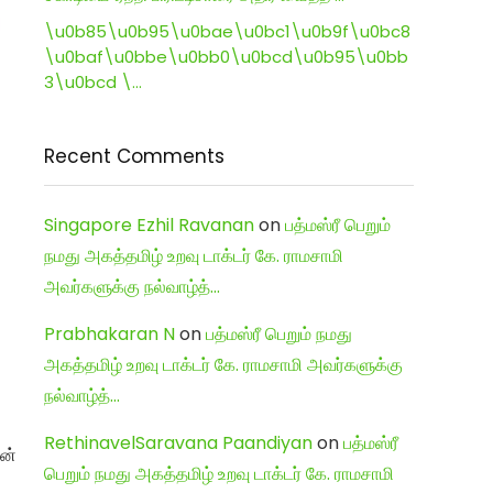
\u0b85\u0b95\u0bae\u0bc1\u0b9f\u0bc8
\u0baf\u0bbe\u0bb0\u0bcd\u0b95\u0bb
3\u0bcd \…
Recent Comments
Singapore Ezhil Ravanan
on
பத்மஸ்ரீ பெறும்
நமது அகத்தமிழ் உறவு டாக்டர் கே. ராமசாமி
அவர்களுக்கு நல்வாழ்த்…
Prabhakaran N
on
பத்மஸ்ரீ பெறும் நமது
அகத்தமிழ் உறவு டாக்டர் கே. ராமசாமி அவர்களுக்கு
நல்வாழ்த்…
RethinavelSaravana Paandiyan
on
பத்மஸ்ரீ
ன்
பெறும் நமது அகத்தமிழ் உறவு டாக்டர் கே. ராமசாமி