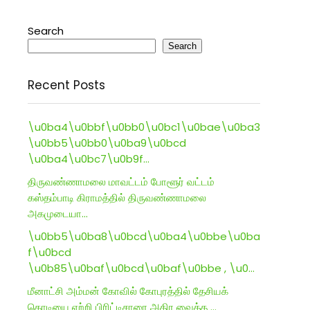
Search
Search
Recent Posts
\u0ba4\u0bbf\u0bb0\u0bc1\u0bae\u0ba3
\u0bb5\u0bb0\u0ba9\u0bcd
\u0ba4\u0bc7\u0b9f…
திருவண்ணாமலை மாவட்டம் போளூர் வட்டம்
கஸ்தம்பாடி கிராமத்தில் திருவண்ணாமலை
அகமுடையா…
\u0bb5\u0ba8\u0bcd\u0ba4\u0bbe\u0ba
f\u0bcd
\u0b85\u0baf\u0bcd\u0baf\u0bbe , \u0…
மீனாட்சி அம்மன் கோவில் கோபுரத்தில் தேசியக்
கொடியை ஏற்றி பிரிட்டிசாரை அதிர வைத்த …