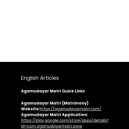
English Articles
Agamudayar Matri Quick Links
Agamudayar Matri (Matrimony)
Website:
https://agamudayarmatri.com/
Agamudayar Matri Application:
https://play.google.com/store/apps/details?
id=com.agamudayarmatri.www