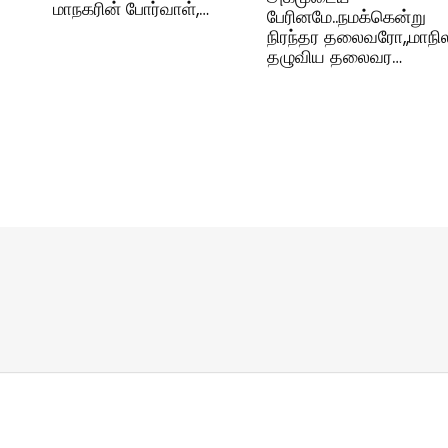
மாநகரின் போர்வாள்,…
பேரினமே..நமக்கென்று
நிரந்தர தலைவரோ,,மாநில
தழுவிய தலைவர…