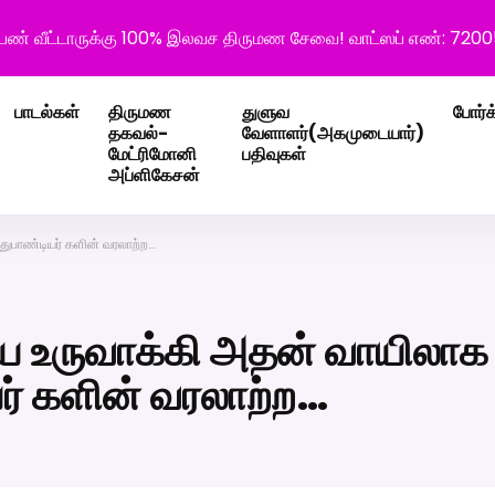
ெண் வீட்டாருக்கு 100% இலவச திருமண சேவை! வாட்ஸப் எண்: 720
பாடல்கள்
திருமண
துளுவ
போர்க
தகவல்-
வேளாளர்(அகமுடையார்)
மேட்ரிமோனி
பதிவுகள்
அப்ளிகேசன்
ுபாண்டியர் களின் வரலாற்ற…
 உருவாக்கி அதன் வாயிலாக
ர் களின் வரலாற்ற…