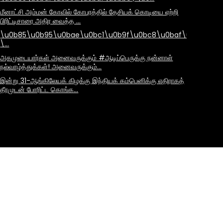
மீனாட்சி அம்மன் கோவில் கோபுரத்தில் தேசியக் கொடியை ஏற்றி
பிரிட்டிசாரை அதிர வைத்த …
\u0b85\u0b95\u0bae\u0bc1\u0b9f\u0bc8\u0baf\u0bbe\u
\…
அகமுடையார்கள் அனைவருக்கும் #ஆடிப்பெருக்கு நன்னாள்
நல்வாழ்த்துக்கள்! அனைவருக்கும்…
இன்று 31-ஆங்கிலேயக் கிழக்கு இந்தியக் கம்பெனிக்கு எதிராகத்
தீரமுடன் போரிட்ட கொங்க…